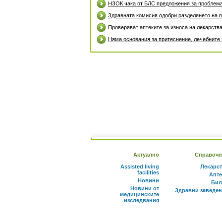
НЗОК чака от БЛС предложения за проблем
Здравната комисия одобри разделянето на 
Проверяват аптеките за износа на лекарств
Няма основания за притеснение, лечебните 
Актуално
Справочн
Assisted living
Лекарс
facilities
Апте
Новини
Бил
Новини от
Здравни заведе
медицинските
изследвания