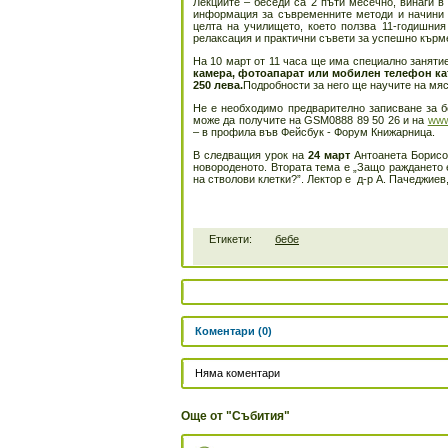
Лекциите – беседи са 2 пъти месечно, винаги в 
информация за съвременните методи и начини з
целта на училището, което ползва 11-годишния
релаксация и практични съвети за успешно кърм
На 10 март от 11 часа ще има специално заняти
камера, фотоапарат или мобилен телефон като
250 лева.
Подробности за него ще научите на мяс
Не е необходимо предварително записване за 
може да получите на GSM0888 89 50 26 и на
www
– в профила във Фейсбук - Форум Книжарница.
В следващия урок на
24 март
Антоанета Борисо
новороденото. Втората тема е „Защо раждането 
на стволови клетки?”. Лектор е д-р А. Пачеджиев
Етикети:
бебе
Коментари (0)
Няма коментари
Още от "Събития"