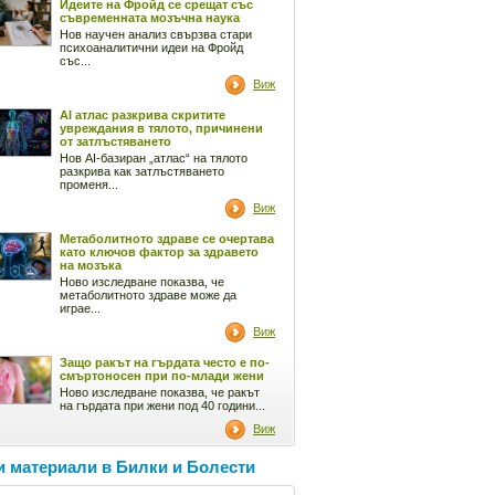
Идеите на Фройд се срещат със
съвременната мозъчна наука
Нов научен анализ свързва стари
психоаналитични идеи на Фройд
със...
Виж
AI атлас разкрива скритите
увреждания в тялото, причинени
от затлъстяването
Нов AI-базиран „атлас“ на тялото
разкрива как затлъстяването
променя...
Виж
Метаболитното здраве се очертава
като ключов фактор за здравето
на мозъка
Ново изследване показва, че
метаболитното здраве може да
играе...
Виж
Защо ракът на гърдата често е по-
смъртоносен при по-млади жени
Ново изследване показва, че ракът
на гърдата при жени под 40 години...
Виж
 материали в Билки и Болести