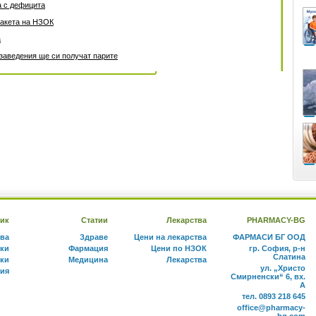
а с дефицита
пакета на НЗОК
а
заведения ще си получат парите
ик
Статии
Лекарства
PHARMACY-BG
тва
Здраве
Цени на лекарства
ФАРМАСИ БГ ООД
ки
Фармация
Цени по НЗОК
гр. София, р-н
Слатина
ки
Медицина
Лекарства
ул. „Христо
ния
Смирненски“ 6, вх.
А
тел. 0893 218 645
office@pharmacy-