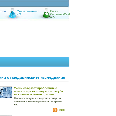
ател
Стани почитател
Press
в X
Command/Cmd
+ D
ини от медицинските изследвания
Учени свързват проблемите с
паметта при менопауза със загуба
на ключов мозъчен протеин
Ново изследване свързва спада на
паметта и концентрацията по време
на...
Виж