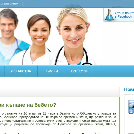
 справочник
Стани почит
в Facebook
ЛЕКАРСТВА
БИЛКИ
БОЛЕСТИ
Нов
ри къпане на бебето?
ото занятие на 10 март от 11 часа в безплатното Общинско училище за
а Борисова, председател на Центъра за бременни жени, ще разясни защо
 са неоснователните и основателните им страхове и какви грешки могат да
 бъдещи родители се провежда от Центъра за бременни жени, ДКЦ-1,