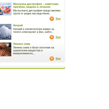
Мускулна дистрофия – симптоми,
причини, видове и лечение
Мускулната дистрофия представлява
група от редки наследствени...
Виж
Натрий
Натрий е изключително важен за
тялото електролит и йон, който...
Виж
Ленено семе
Ленено семе е богат източник на
хранителни вещества и
микроелементи,...
Виж