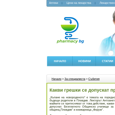
Аптеки
Цени на лекарства
Лекарствен
НАЧАЛО
НОВИНИ
СТАТИИ
Начало
>
За специалиста
>
Събития
Какви грешки се допускат п
„Къпане на новороденото” е темата на поредн
бъдещи родители в Пловдив. Лекторът Антоанет
майките се притесняват от това действие, какви
допуснат. Безплатното Общинско училище за
община„Пловдив” и книжарница „Форум”.