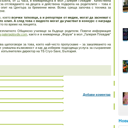
събота, от 11 часа, в книжарницата в мол „Галерия Пловдив”. Качествена
а отглеждането на децата и действена подкрепа на родителите – това е
 опит на Центъра за бременни жени. Всяка среща започва с техника за
ене.
е, което
всички татковци, а и репортери от медии, могат
д
а заснемат с
 клип. А след това с видеото могат да участват в конкурс с награда
то по време на лекцията.
безплатното Общинско училище за бъдеще родители. Повече информация
.galeriaplovdiv.com
, както и в книжарница „Форум” в мол „Галерия Пловдив”
ва щепоговори за това, което най-често пропускаме – за закаляването на
е уникална възможност и как да изберем подходяща услуга за съхранение
, изпълнителен директор на ТБ Cryo-Save, България.
Добави коментар
Нови