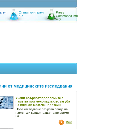
ател
Стани почитател
Press
в X
Command/Cmd
+ D
ини от медицинските изследвания
Учени свързват проблемите с
паметта при менопауза със загуба
на ключов мозъчен протеин
Ново изследване свързва спада на
паметта и концентрацията по време
на...
Виж