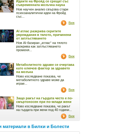
Идеите на Фройд се срещат със
съвременната мозъчна наука
Нов научен анализ свързва стари
психоаналитични идеи на Фройд
със...
Виж
AI атлас разкрива скритите
увреждания в тялото, причинени
от затлъстяването
Нов AI-базиран „атлас“ на тялото
разкрива как затлъстяването
променя...
Виж
Метаболитното здраве се очертава
като ключов фактор за здравето
на мозъка
Ново изследване показва, че
метаболитното здраве може да
играе...
Виж
Защо ракът на гърдата често е по-
смъртоносен при по-млади жени
Ново изследване показва, че ракът
на гърдата при жени под 40 години...
Виж
 материали в Билки и Болести