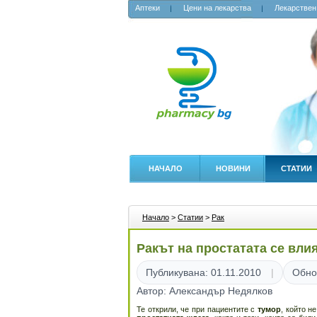
Аптеки
Цени на лекарства
Лекарствен
НАЧАЛО
НОВИНИ
СТАТИИ
Начало
>
Статии
>
Рак
Ракът на простатата се вли
Публикувана: 01.11.2010
Обно
Автор: Александър Недялков
Те открили, че при пациентите с
тумор
, който н