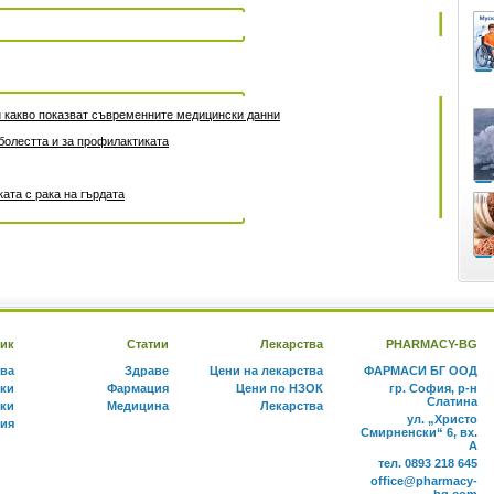
 и какво показват съвременните медицински данни
 болестта и за профилактиката
ата с рака на гърдата
ик
Статии
Лекарства
PHARMACY-BG
тва
Здраве
Цени на лекарства
ФАРМАСИ БГ ООД
ки
Фармация
Цени по НЗОК
гр. София, р-н
Слатина
ки
Медицина
Лекарства
ул. „Христо
ния
Смирненски“ 6, вх.
А
тел. 0893 218 645
office@pharmacy-