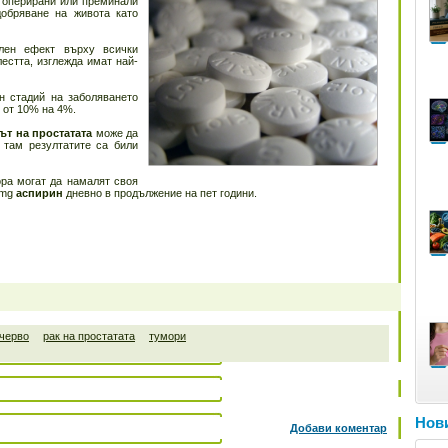
ли оперирани или преминали
добряване на живота като
лен ефект върху всички
естта, изглежда имат най-
н стадий на заболяването
 от 10% на 4%.
ът на простатата
може да
о там резултатите са били
ора могат да намалят своя
 mg
аспирин
дневно в продължение на пет години.
 черво
рак на простатата
тумори
Нови
Добави коментар