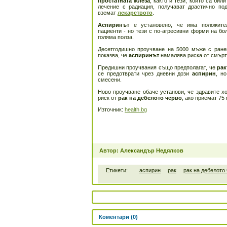
простатната жлеза
, както и тези, които са би
лечение с радиация, получават драстично по
вземат
лекарството
.
Аспиринът
е установено, че има положите
пациенти - но тези с по-агресивни форми на бол
голяма полза.
Десетгодишно проучване на 5000 мъже с ране
показва, че
аспиринът
намалява риска от смърт
Предишни проучвания също предполагат, че
рак
се предотврати чрез дневни дози
аспирин
, н
смесени.
Ново проучване обаче установи, че здравите х
риск от
рак на дебелото черво
, ако приемат 75
Източник:
health.bg
Автор: Александър Недялков
Етикети:
аспирин
рак
рак на дебелото
Коментари (0)