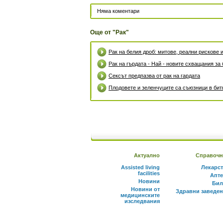
Няма коментари
Още от "Рак"
Рак на белия дроб: митове, реални рискове
Рак на гърдата - Най - новите схващания за
Сексът предпазва от рак на гардата
Плодовете и зеленчуците са съюзници в битк
Актуално
Справочн
Assisted living
Лекарс
facilities
Апте
Новини
Бил
Новини от
Здравни заведе
медицинските
изследвания