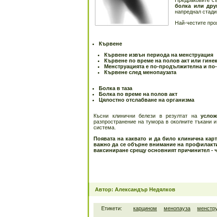
Предраковите съ
болка или дру
напреднал стади
Най-честите про
Кървене
Кървене извън периода на менструация
Кървене по време на полов акт или гине
Менструацията е по-продължителна и по
Кървене след менопаузата
Болка в таза
Болка по време на полов акт
Цялостно отслабване на организма
Късни клинични белези в резултат на
услож
разпространение на тумора в околните тъкани и
система.
Появата на каквато и да било клинична кар
важно да се обърне внимание на профилакти
ваксиниране срещу основният причинител - 
Автор: Александър Недялков
Етикети:
карцином
менопауза
менстр