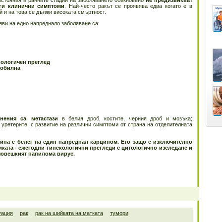
стояния и ранните стадии на заболяването обикновено
не предизвикват
ги клинични симптоми
. Най-често ракът се проявява едва когато е в
й и на това се дължи високата смъртност.
яви на едно напреднало заболяване са:
кологичен преглед
-обилна
нения са
:
метастази
в белия дроб, костите, черния дроб и мозъка;
 уретерите, с развитие на различни симптоми от страна на отделителната
тина е белег на един напреднал карцином. Ето защо е изключително
ката - ежегодни гинекологични прегледи с цитологично изследане и
човешкият папилома вирус.
уация
рак
рак на шийката на матката
тумори