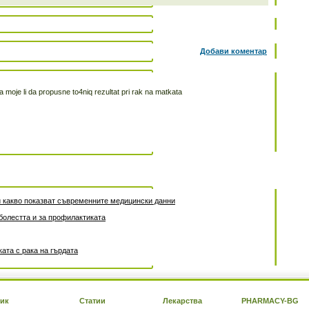
Добави коментар
moje li da propusne to4niq rezultat pri rak na matkata
 и какво показват съвременните медицински данни
 болестта и за профилактиката
ата с рака на гърдата
ик
Статии
Лекарства
PHARMACY-BG