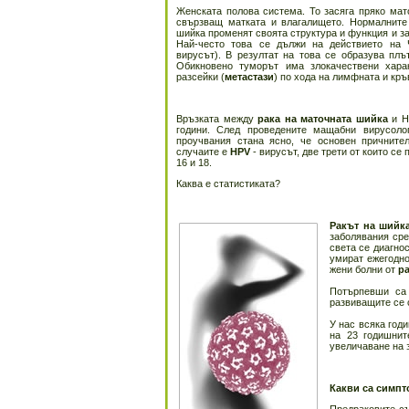
Женската полова система. То засяга пряко мат
свързващ матката и влагалището. Нормалните 
шийка променят своята структура и функция и за
Най-често това се дължи на действието на
вирусът). В резултат на това се образува пл
Обикновено туморът има злокачествени харак
разсейки (
метастази
) по хода на лимфната и кр
Връзката между
рака на маточната шийка
и H
години. След проведените мащабни вирусолог
проучвания стана ясно, че основен причните
случаите е
HPV
- вирусът, две трети от които се 
16 и 18.
Каква е статистиката?
Ракът на шийка
заболявания сре
света се диагно
умират ежегодно
жени болни от
ра
Потърпевши са 
развиващите се 
У нас всяка годи
на 23 годишнит
увеличаване на 
Какви са симпт