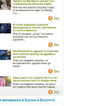
Идеите на Фройд се срещат със
съвременната мозъчна наука
Нов научен анализ свързва стари
психоаналитични идеи на Фройд
със...
Виж
AI атлас разкрива скритите
увреждания в тялото, причинени
от затлъстяването
Нов AI-базиран „атлас“ на тялото
разкрива как затлъстяването
променя...
Виж
Метаболитното здраве се очертава
като ключов фактор за здравето
на мозъка
Ново изследване показва, че
метаболитното здраве може да
играе...
Виж
Защо ракът на гърдата често е по-
смъртоносен при по-млади жени
Ново изследване показва, че ракът
на гърдата при жени под 40 години...
Виж
 материали в Билки и Болести