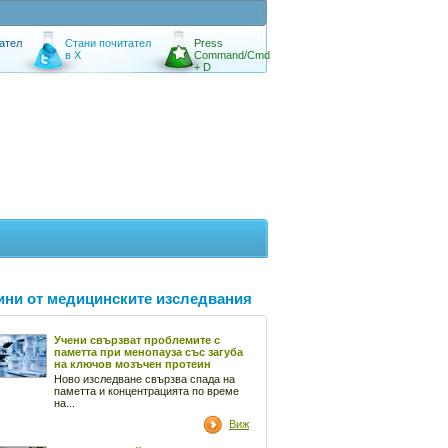
ател
Стани почитател
Press
в X
Command/Cmd
+ D
ини от медицинските изследвания
Учени свързват проблемите с
паметта при менопауза със загуба
на ключов мозъчен протеин
Ново изследване свързва спада на
паметта и концентрацията по време
на...
Виж