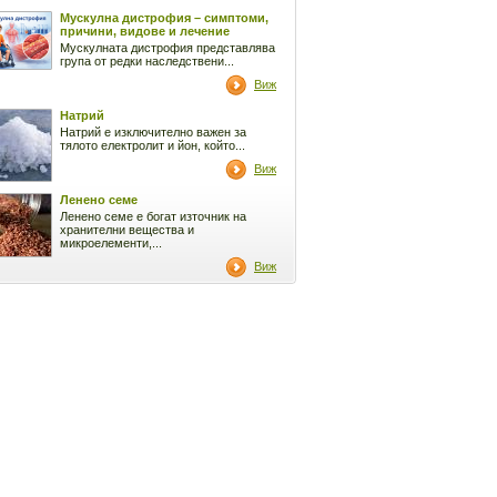
Мускулна дистрофия – симптоми,
причини, видове и лечение
Мускулната дистрофия представлява
група от редки наследствени...
Виж
Натрий
Натрий е изключително важен за
тялото електролит и йон, който...
Виж
Ленено семе
Ленено семе е богат източник на
хранителни вещества и
микроелементи,...
Виж