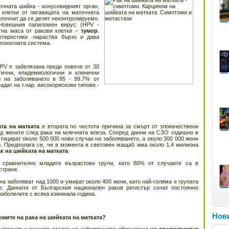
очната шийка - конусовидният орган,
клетки от лигавицата на маточната
почнат да се делят неконтролируемо.
 Човешкия папиломен вирус (HPV -
ътна маса от ракови клетки –
тумор
.
теристики -нараства бързо и дава
ъвоносната система.
PV е забелязана преди повече от 30
ични, епидемиологични и клинични
л на заболяването в 95 - 99.7% от
падат на т.нар. високорискови типове -
та на матката
е втората по честота причина за смърт от злокачествени
д жените след рака на млечната жлеза. Според данни на СЗО годишно в
стицират около 500 000 нови случаи на заболяването, а около 300 000 жени
. Предполага се, че в момента в световен мащаб има около 1.4 милиона
к на шийката на матката
.
сравнително младите възрастови групи, като 80% от случаите са в
страни.
на заболяват над 1000 и умират около 400 жени, като най-голяма е групата
е. Данните от Българския национален раков регистър сочат постоянно
заболелите с всяка изминала година.
Нови
омите на рака на шийката на матката?