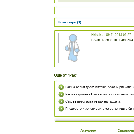
Коментари (1)
Hristina
| 09.11.2013 01:27
iskam da znam citonamazkata 
Още от "Рак"
Рак на белия дроб: митове, реални рискове
Рак на гърдата - Най - новите схващания за
Сексът предпазва от рак на гардата
Плодовете и зеленчуците са съюзници в битк
Актуално
Справочн