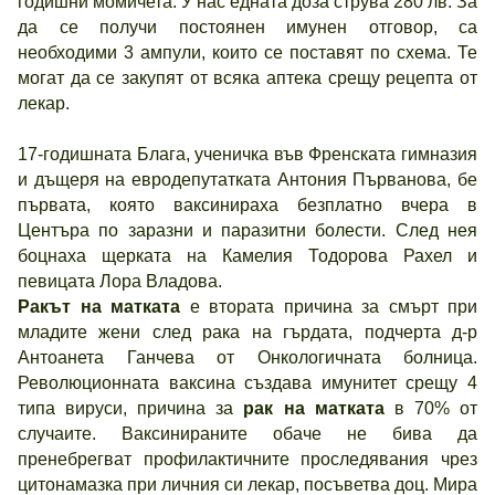
годишни момичета. У нас едната доза струва 280 лв. За
да се получи постоянен имунен отговор, са
необходими 3 ампули, които се поставят по схема. Те
могат да се закупят от всяка аптека срещу рецепта от
лекар.
17-годишната Блага, ученичка във Френската гимназия
и дъщеря на евродепутатката Антония Първанова, бе
първата, която ваксинираха безплатно вчера в
Центъра по заразни и паразитни болести. След нея
боцнаха щерката на Камелия Тодорова Рахел и
певицата Лора Владова.
Ракът на матката
е втората причина за смърт при
младите жени след рака на гърдата, подчерта д-р
Антоанета Ганчева от Онкологичната болница.
Революционната ваксина създава имунитет срещу 4
типа вируси, причина за
рак на матката
в 70% от
случаите. Ваксинираните обаче не бива да
пренебрегват профилактичните проследявания чрез
цитонамазка при личния си лекар, посъветва доц. Мира