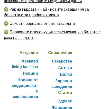
показват съвременните медицински данни
Рак на гърдата - Най - новите схващания за
болестта и за профилактиката
Сексът предпазва от рак на гардата
Плодовете и зеленчуците са съюзници в битката с
рака на гърдата
Актуално
Справочник
Assisted
Лекарства
living facilities
Аптеки
Новини
Билки
Новини от
Здравни
медицинскит
заведения
е
Статии
изследвания
Здраве
Фармация