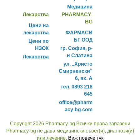
Медицина
Лекарства
PHARMACY-
BG
Цени на
лекарства
ФАРМАСИ
БГ ООД
Цени по
НЗОК
гр. София, р-
н Слатина
Лекарства
ул. „Христо
Смирненски“
6, вх. А
тел. 0893 218
645
office@pharm
acy-bg.com
Copyright 2026 Pharmacy-bg Всички права запазени
Pharmacy-bg не дава медицински съвет(и), диагнози(и)
или лечение.
Виж повече тук