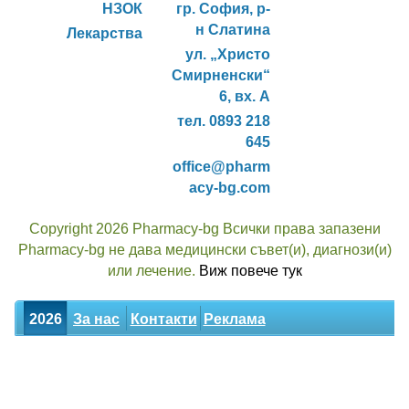
НЗОК
гр. София, р-
н Слатина
Лекарства
ул. „Христо
Смирненски“
6, вх. А
тел. 0893 218
645
office@pharm
acy-bg.com
Copyright 2026 Pharmacy-bg Всички права запазени
Pharmacy-bg не дава медицински съвет(и), диагнози(и)
или лечение.
Виж повече тук
2026
За нас
Контакти
Реклама
Новини
Статии
Билки
Декларация за поверителност