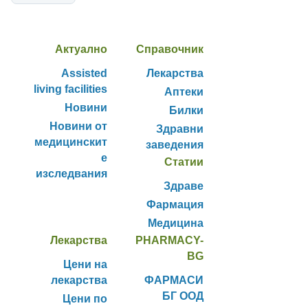
Актуално
Справочник
Assisted
Лекарства
living facilities
Аптеки
Новини
Билки
Новини от
Здравни
медицинскит
заведения
е
Статии
изследвания
Здраве
Фармация
Медицина
Лекарства
PHARMACY-
BG
Цени на
лекарства
ФАРМАСИ
БГ ООД
Цени по