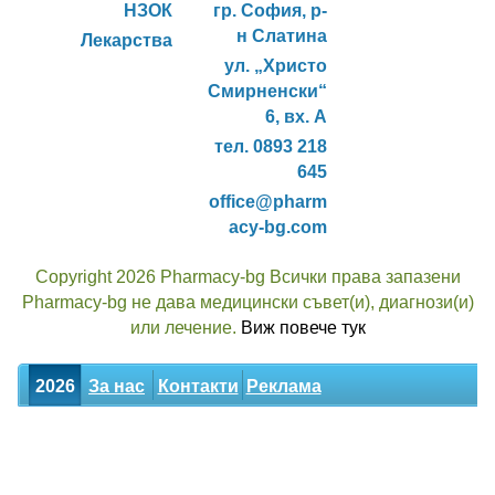
НЗОК
гр. София, р-
н Слатина
Лекарства
ул. „Христо
Смирненски“
6, вх. А
тел. 0893 218
645
office@pharm
acy-bg.com
Copyright 2026 Pharmacy-bg Всички права запазени
Pharmacy-bg не дава медицински съвет(и), диагнози(и)
или лечение.
Виж повече тук
2026
За нас
Контакти
Реклама
Новини
Статии
Билки
Декларация за поверителност