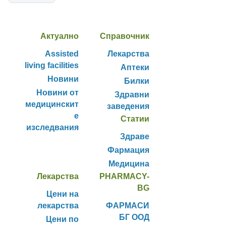
Актуално
Справочник
Assisted
Лекарства
living facilities
Аптеки
Новини
Билки
Новини от
Здравни
медицинскит
заведения
е
Статии
изследвания
Здраве
Фармация
Медицина
Лекарства
PHARMACY-
BG
Цени на
лекарства
ФАРМАСИ
БГ ООД
Цени по