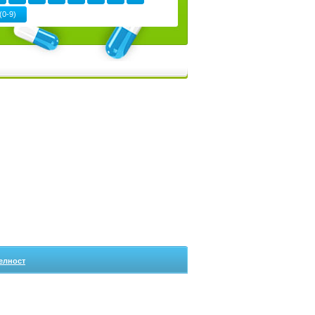
(0-9)
елност