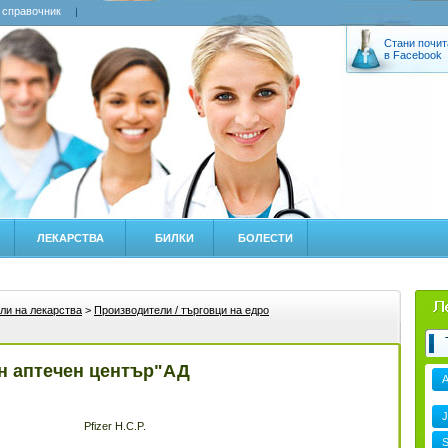
 справочник
Стани почит
в Facebook
ЛЕКАРСТВА
БИЛКИ
БОЛЕСТИ
ли на лекарства
>
Производители / търговци на едро
н аптечен център"АД
J
Pfizer H.C.P.