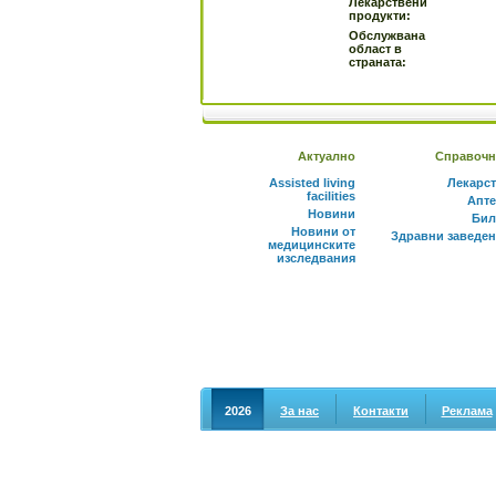
Лекарствени
продукти:
Обслужвана
област в
страната:
Актуално
Справочн
Assisted living
Лекарс
facilities
Апте
Новини
Бил
Новини от
Здравни заведе
медицинските
изследвания
2026
За нас
Контакти
Реклама