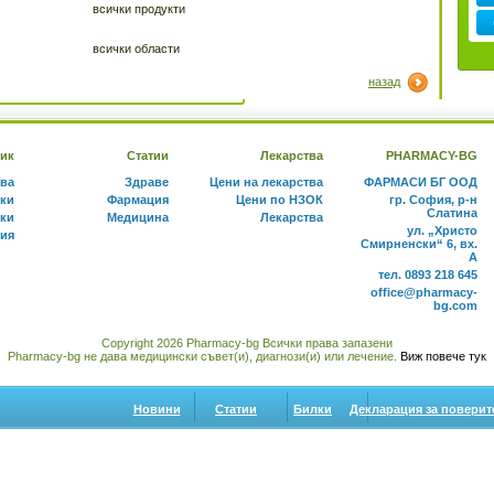
всички продукти
всички области
назад
ик
Статии
Лекарства
PHARMACY-BG
тва
Здраве
Цени на лекарства
ФАРМАСИ БГ ООД
ки
Фармация
Цени по НЗОК
гр. София, р-н
Слатина
ки
Медицина
Лекарства
ул. „Христо
ния
Смирненски“ 6, вх.
А
тел. 0893 218 645
office@pharmacy-
bg.com
Copyright 2026 Pharmacy-bg Всички права запазени
Pharmacy-bg не дава медицински съвет(и), диагнози(и) или лечение.
Виж повече тук
Новини
Статии
Билки
Декларация за поверит