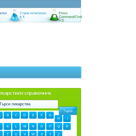
ател
Стани почитател
Press
в X
Command/Cmd
+ D
A
B
C
D
E
F
G
H
I
K
L
M
N
O
P
Q
R
S
T
U
V
W
X
Y
Z