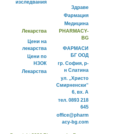
изследвания
Здраве
Фармация
Медицина
Лекарства
PHARMACY-
BG
Цени на
лекарства
ФАРМАСИ
БГ ООД
Цени по
НЗОК
гр. София, р-
н Слатина
Лекарства
ул. „Христо
Смирненски“
6, вх. А
тел. 0893 218
645
office@pharm
acy-bg.com