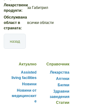
Лекарствени
за Габитрил
продукти:
Обслужвана
област в
всички области
страната:
назад
Актуално
Справочник
Assisted
Лекарства
living facilities
Аптеки
Новини
Билки
Новини от
Здравни
медицинскит
заведения
е
Статии