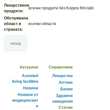
Лекарствени
всички продукти без Keppra film.tabl.
продукти:
Обслужвана
област в
всички области
страната:
назад
Актуално
Справочник
Assisted
Лекарства
living facilities
Аптеки
Новини
Билки
Новини от
Здравни
медицинскит
заведения
е
Статии