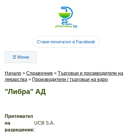
Стани почитател в Facebook
☰ Меню
Начало
>
Справочник
>
Търговци и прозиводители на
лекарства
>
Производители / търговци на едро
"Либра" АД
Притежател
на
UCB S.A.
разрешение: