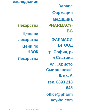
изследвания
Здраве
Фармация
Медицина
Лекарства
PHARMACY-
BG
Цени на
лекарства
ФАРМАСИ
БГ ООД
Цени по
НЗОК
гр. София, р-
н Слатина
Лекарства
ул. „Христо
Смирненски“
6, вх. А
тел. 0893 218
645
office@pharm
acy-bg.com