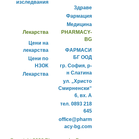
изследвания
Здраве
Фармация
Медицина
Лекарства
PHARMACY-
BG
Цени на
лекарства
ФАРМАСИ
БГ ООД
Цени по
НЗОК
гр. София, р-
н Слатина
Лекарства
ул. „Христо
Смирненски“
6, вх. А
тел. 0893 218
645
office@pharm
acy-bg.com