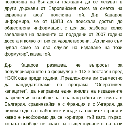
позволява на български граждани да се лекуват в
други държави от Европейския съюз за сметка на
здравната каса”, пояснява той. Д-р Кацаров
информира, че от ЦЗПЗ са поискали достъп до
обществена информация, с цел да разберат колко
заявления на пациенти са подадени от 2007 година
досега и колко от тях са удовлетворени. „Аз лично съм
чувал само за два случая на издаване на този
формуляр”, казва той.
Д-р Кацаров разказва, че въпросът за
популяризирането на формуляр Е-112 е поставян пред
НЗОК още преди година. „Предложихме им съвместно
да кандидатстваме по програма "Оперативен
капацитет", да направим един анализ на издадените
разрешения и въобще на това как работи системата в
България, сравнявайки я с Франция и с Унгария, да
видим къде са слабостите и къде са силните страни и
какво е необходимо да се коригира, тъй като, първо,
хората въобще не знаят за съществуването на тази