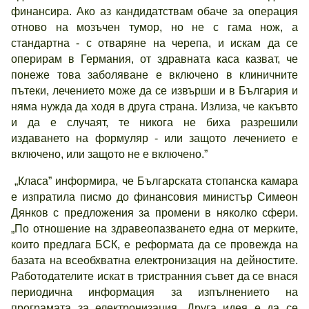
финансира. Ако аз кандидатствам обаче за операция
отново на мозъчен тумор, но не с гама нож, а
стандартна - с отваряне на черепа, и искам да се
оперирам в Германия, от здравната каса казват, че
понеже това заболяване е включено в клиничните
пътеки, лечението може да се извърши и в България и
няма нужда да ходя в друга страна. Излиза, че какъвто
и да е случаят, те никога не биха разрешили
издаването на формуляр - или защото лечението е
включено, или защото не е включено.”
„Класа” информира, че Българската стопанска камара
е изпратила писмо до финансовия министър Симеон
Дянков с предложения за промени в няколко сфери.
„По отношение на здравеопазването една от мерките,
които предлага БСК, е реформата да се провежда на
базата на всеобхватна електронизация на дейностите.
Работодателите искат в тристранния съвет да се внася
периодична информация за изпълнението на
програмата за електронизация. Друга идея е да се