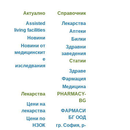
Актуално
Справочник
Assisted
Лекарства
living facilities
Аптеки
Новини
Билки
Новини от
Здравни
медицинскит
заведения
е
Статии
изследвания
Здраве
Фармация
Медицина
Лекарства
PHARMACY-
BG
Цени на
лекарства
ФАРМАСИ
БГ ООД
Цени по
НЗОК
гр. София, р-