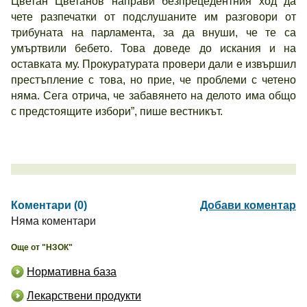
Цветан Цветанов направи безпрецедентния ход да
чете разпечатки от подслушаните им разговори от
трибуната на парламента, за да внуши, че те са
умъртвили бебето. Това доведе до искания и на
оставката му. Прокуратурата провери дали е извършил
престъпление с това, но прие, че проблеми с четено
няма. Сега отрича, че забавянето на делото има общо
с предстоящите избори”, пише вестникът.
Коментари (0)
Добави коментар
Няма коментари
Още от "НЗОК"
Нормативна база
Лекарствени продукти