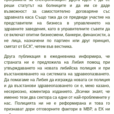
реши статутът на болниците и да им се даде
възможност за самостоятелно договаряне със
здравната каса Също така да се предвиди участие на
представители на бизнеса в управлението на
здравните заведения, като в управителните съвети да
се включат опитни бизнесмени, банкери, финансисти, а
не лица, назначени по партиен или друг принцип,
смятат от БСК”, четем във вестника.
Друга публикация в ежедневника информира, че
страната ни е предложила на Либия помощ при
утвърждаването на новата либийска полиция и при
възстановяването на системата на здравеопазването.
Да помагаме на Либия да изгражда новата си полиция
и да възстанови здравеопазването си е, меко казано,
несериозно, коментира изданието. „Всички знаят, че
именно тези два сектора са едни от най-проблемните у
нас. Полицията ни не е реформирана и това го
признават дори отговорните фактори в МВР, а ЕК ни