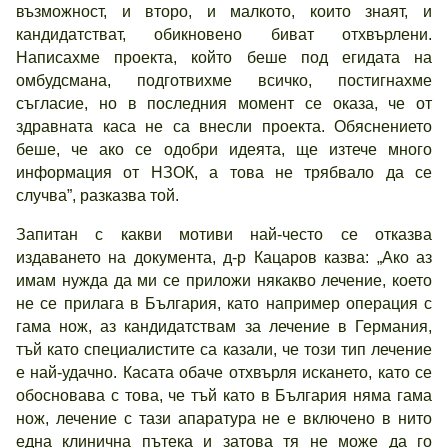
възможност, и второ, и малкото, които знаят, и
кандидатстват, обикновено биват отхвърлени.
Написахме проекта, който беше под егидата на
омбудсмана, подготвихме всичко, постигнахме
съгласие, но в последния момент се оказа, че от
здравната каса не са внесли проекта. Обяснението
беше, че ако се одобри идеята, ще изтече много
информация от НЗОК, а това не трябвало да се
случва”, разказва той.
Запитан с какви мотиви най-често се отказва
издаването на документа, д-р Кацаров казва: „Ако аз
имам нужда да ми се приложи някакво лечение, което
не се прилага в България, като например операция с
гама нож, аз кандидатствам за лечение в Германия,
тъй като специалистите са казали, че този тип лечение
е най-удачно. Касата обаче отхвърля искането, като се
обосновава с това, че тъй като в България няма гама
нож, лечение с тази апаратура не е включено в нито
една клинична пътека и затова тя не може да го