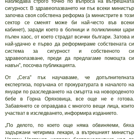
наблюдава строго точно по въпроса на вътрешната
сигурност. В здравеопазването ни пък всеки министър
започва своя собствена реформа (а министрите в този
сектор се сменят може би най-често във всеки
кабинет), заради което в болници и поликлиники цари
пълен хаос, от което страдат всички българи. Затова и
най-удачно е първо да реформираме собствената си
система за сигурност и собственото си
здравеопазване, преди да предлагаме помощта си
навън”, посочва публикацията.
От „Сега” пък научаваме, че допълнителната
експертиза, поръчана от прокуратурата в началото на
януари по разследването на смъртта на новороденото
бебе в Горна Оряховица, все още не е готова.
Забавянето се оправдава с многото вещи лица, които
участват в изследването, информира изданието.
„По делото, по което още няма обвиняеми, бяха
задържани четирима лекари, а вътрешният министър