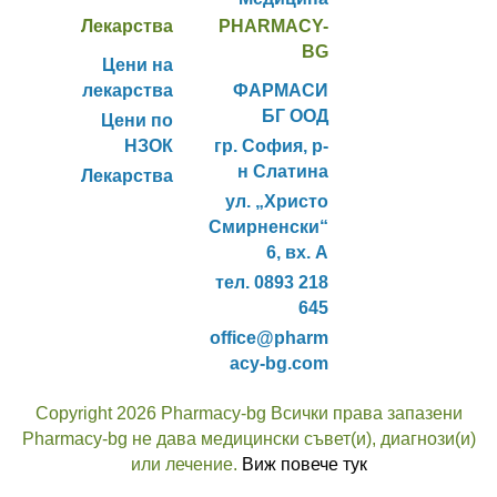
Лекарства
PHARMACY-
BG
Цени на
лекарства
ФАРМАСИ
БГ ООД
Цени по
НЗОК
гр. София, р-
н Слатина
Лекарства
ул. „Христо
Смирненски“
6, вх. А
тел. 0893 218
645
office@pharm
acy-bg.com
Copyright 2026 Pharmacy-bg Всички права запазени
Pharmacy-bg не дава медицински съвет(и), диагнози(и)
или лечение.
Виж повече тук