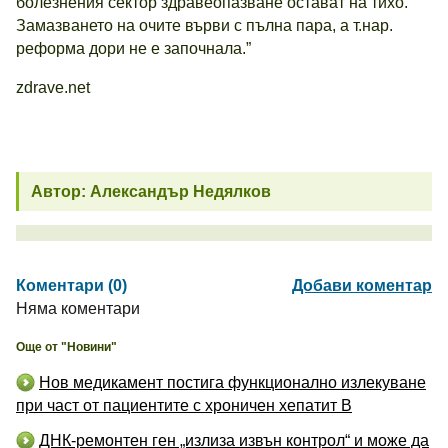
болезнения сектор здравеопазване остават на тихо.
Замазването на очите върви с пълна пара, а т.нар.
реформа дори не е започнала.”
zdrave.net
Автор: Александър Недялков
Коментари (0)
Добави коментар
Няма коментари
Още от "Новини"
Нов медикамент постига функционално излекуване
при част от пациентите с хроничен хепатит B
ДНК-ремонтен ген „излиза извън контрол“ и може да