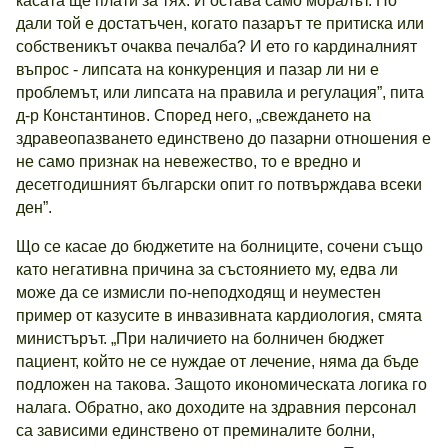
касата ще плати за тях. И остава само моралът. Но
дали той е достатъчен, когато пазарът те притиска или
собственикът очаква печалба? И ето го кардиналният
въпрос - липсата на конкуренция и пазар ли ни е
проблемът, или липсата на правила и регулация”, пита
д-р Константинов. Според него, „свеждането на
здравеопазването единствено до пазарни отношения е
не само признак на невежество, то е вредно и
десетгодишният български опит го потвърждава всеки
ден”.
Що се касае до бюджетите на болниците, сочени също
като негативна причина за състоянието му, едва ли
може да се измисли по-неподходящ и неуместен
пример от казусите в инвазивната кардиология, смята
министърът. „При наличието на болничен бюджет
пациент, който не се нуждае от лечение, няма да бъде
подложен на такова. Защото икономическата логика го
налага. Обратно, ако доходите на здравния персонал
са зависими единствено от преминалите болни,