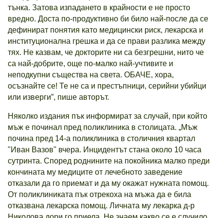
тънка. Затова изпадането в крайности е не просто
вредно. Доста по-продуктивно би било най-после да се
дефинират понятия като медицински риск, лекарска и
институционална грешка и да се прави разлика между
тях. Не казвам, че докторите ни са безгрешни, нито че
са най-добрите, още по-малко най-учтивите и
неподкупни същества на света. ОБАЧЕ, хора,
осъзнайте се! Те не са и престъпници, серийни убийци
или изверги”, пише авторът.
Няколко издания пък информират за случай, при който
мъж е починал пред поликлиника в столицата. „Мъж
почина пред 14-а поликлиника в столичния квартал
"Иван Вазов" вчера. Инцидентът стана около 10 часа
сутринта. Според роднините на покойника малко преди
кончината му медиците от лечебното заведение
отказали да го приемат и да му окажат нужната помощ.
От поликлиниката пък отрекоха на мъжа да е била
отказвана лекарска помощ. Личната му лекарка д-р
Николова дори го приела. Не знаем какво се е случило