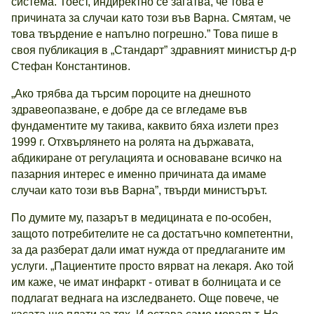
система. Тоест, индиректно се загатва, че това е
причината за случаи като този във Варна. Смятам, че
това твърдение е напълно погрешно.” Това пише в
своя публикация в „Стандарт” здравният министър д-р
Стефан Константинов.
„Ако трябва да търсим пороците на днешното
здравеопазване, е добре да се вгледаме във
фундаментите му такива, каквито бяха излети през
1999 г. Отхвърлянето на ролята на държавата,
абдикиране от регулацията и основаване всичко на
пазарния интерес е именно причината да имаме
случаи като този във Варна”, твърди министърът.
По думите му, пазарът в медицината е по-особен,
защото потребителите не са достатъчно компетентни,
за да разберат дали имат нужда от предлаганите им
услуги. „Пациентите просто вярват на лекаря. Ако той
им каже, че имат инфаркт - отиват в болницата и се
подлагат веднага на изследването. Още повече, че