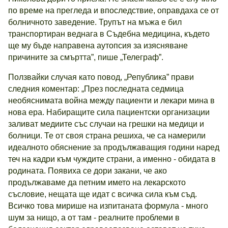
по време на прегледа и впоследствие, оправдаха се от
болничното заведение. Трупът на мъжа е бил
транспортиран веднага в Съдебна медицина, където
ще му бъде направена аутопсия за изясняване
причините за смъртта”, пише „Телеграф”.
Ползвайки случая като повод, „Република” прави
следния коментар: „През последната седмица
необяснимата война между пациенти и лекари мина в
нова ера. Набиращите сила пациентски организации
заливат медиите със случаи на грешки на медици и
болници. Те от своя страна решиха, че са намерили
идеалното обяснение за продължаващия години наред
теч на кадри към чуждите страни, а именно - обидата в
родината. Появиха се дори закани, че ако
продължаваме да петним името на лекарското
съсловие, нещата ще идат с всичка сила към съд.
Всичко това мирише на изпитаната формула - много
шум за нищо, а от там - реалните проблеми в