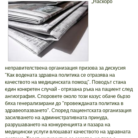
„Наскоро
неправителствена организация призова за дискусия
"Как водената здравна политика се отразява на
качеството на медицинската помощ". Поводът стана
един конкретен случай - отрязана ръка на пациент след
ангиография. Споровете около този казус обаче бързо
бяха генерализирани до "провежданата политика в
здравеопазването". Според пациентската организация
засилването на административната принуда,
разрушаването на конкуренцията и пазара на
медицински услуги влошават качеството на здравната