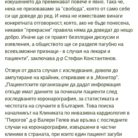
изкушението да преминават повече е явно. Така че,
нека не призоваваме за "свобода", която от само себе
си ще доведе до ред. И нека не изместваме винаги
конкретната отговорност, която, ако не бъде понесена,
никакви "прекрасни" правила няма да доведат до нещо
добро. Иначе ще се правят безплодни дискусии и
изявления, а обществото ще се разделя пагубно на
всевъзможни признаци - в случая на лекари и
пациенти”, заключава д-р Стефан Константинов.
Отзвук от двата случая с изследвания, довели до
ампутиране на крайник, откриваме и в „Монитор”.
„Пациентските организации да дадат информация
откъде имат данните за починали пациенти след
изследването коронарография, за статистиката и
честотата на случаите в България. Това поиска
началникът на Клиниката по инвазивна кардиология в
"Пирогов" д-р Валери Гелев във връзка с последните
случаи на коронарографии, извършени в частни
клиники в страната, при които един пациент загуби