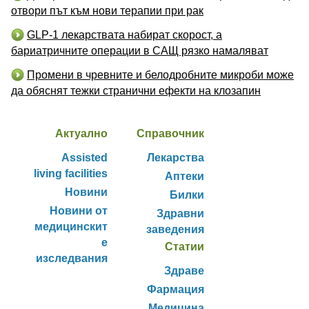
отвори път към нови терапии при рак
GLP-1 лекарствата набират скорост, а
бариатричните операции в САЩ рязко намаляват
Промени в чревните и белодробните микроби може
да обяснят тежки странични ефекти на клозапин
Актуално
Справочник
Assisted
Лекарства
living facilities
Аптеки
Новини
Билки
Новини от
Здравни
медицинскит
заведения
е
Статии
изследвания
Здраве
Фармация
Медицина