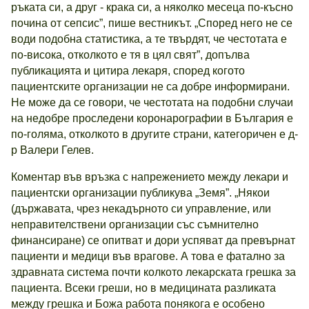
ръката си, а друг - крака си, а няколко месеца по-късно
почина от сепсис”, пише вестникът. „Според него не се
води подобна статистика, а те твърдят, че честотата е
по-висока, отколкото е тя в цял свят”, допълва
публикацията и цитира лекаря, според когото
пациентските организации не са добре информирани.
Не може да се говори, че честотата на подобни случаи
на недобре проследени коронарографии в България е
по-голяма, отколкото в другите страни, категоричен е д-
р Валери Гелев.
Коментар във връзка с напрежението между лекари и
пациентски организации публикува „Земя”. „Някои
(държавата, чрез некадърното си управление, или
неправителствени организации със съмнително
финансиране) се опитват и дори успяват да превърнат
пациенти и медици във врагове. А това е фатално за
здравната система почти колкото лекарската грешка за
пациента. Всеки греши, но в медицината разликата
между грешка и Божа работа понякога е особено