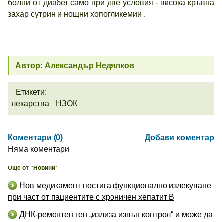
болни от диабет само при две условия - висока кръвна
захар сутрин и нощни хопогликемии .
Автор: Александър Недялков
Етикети:
лекарства
НЗОК
Коментари (0)
Добави коментар
Няма коментари
Още от "Новини"
Нов медикамент постига функционално излекуване
при част от пациентите с хроничен хепатит B
ДНК-ремонтен ген „излиза извън контрол“ и може да