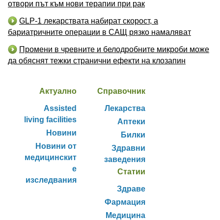
отвори път към нови терапии при рак
GLP-1 лекарствата набират скорост, а
бариатричните операции в САЩ рязко намаляват
Промени в чревните и белодробните микроби може
да обяснят тежки странични ефекти на клозапин
Актуално
Справочник
Assisted
Лекарства
living facilities
Аптеки
Новини
Билки
Новини от
Здравни
медицинскит
заведения
е
Статии
изследвания
Здраве
Фармация
Медицина