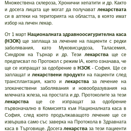
Множествена склероза, Хронични хепатити и др. Както
и досега лицата ще могат да получават
лекарствата
си в аптеки на територията на областта, в която имат
избор на личен лекар.
От 1 март
Националната здравноосигурителна каса
(НЗОК)
ще заплаща за лечение на пациенти с редки
заболявания, като Муковисцидоза, Таласемия,
Синдром на Търнар и др. Тези
лекарства
ще се
предписват по Протокол с режим ІА, което означава, че
ще се изпращат за одобрение в
НЗОК
- София. Ще се
заплащат и
лекарствени продукт
и на пациенти след
трансплантация, както и
лекарства
за лечение на
злокачествени заболявания и новообразувания на
млечната жлеза, на простата и др. Протоколите за тези
лекарства
ще се изпращат за одобрение
първоначално в Комисията към Националната каса в
София, след което продължаващото лечение ще се
извършва само със заверка на Протокола в Здравната
каса в Търговище. Досега
лекарства
за тези пациенти