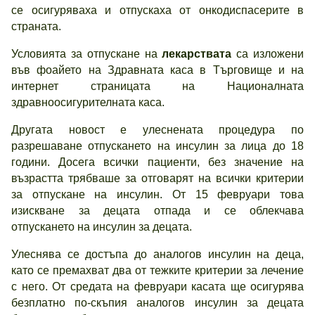
се осигуряваха и отпускаха от онкодиспасерите в
страната.
Условията за отпускане на
лекарствата
са изложени
във фоайето на Здравната каса в Търговище и на
интернет страницата на Националната
здравноосигурителната каса.
Другата новост е улеснената процедура по
разрешаване отпускането на инсулин за лица до 18
години. Досега всички пациенти, без значение на
възрастта трябваше за отговарят на всички критерии
за отпускане на инсулин. От 15 февруари това
изискване за децата отпада и се облекчава
отпускането на инсулин за децата.
Улеснява се достъпа до аналогов инсулин на деца,
като се премахват два от тежките критерии за лечение
с него. От средата на февруари касата ще осигурява
безплатно по-скъпия аналогов инсулин за децата