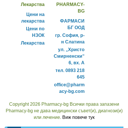
Лекарства
PHARMACY-
BG
Цени на
лекарства
ФАРМАСИ
БГ ООД
Цени по
НЗОК
гр. София, р-
н Слатина
Лекарства
ул. „Христо
Смирненски“
6, вх. А
тел. 0893 218
645
office@pharm
acy-bg.com
Copyright 2026 Pharmacy-bg Всички права запазени
Pharmacy-bg не дава медицински съвет(и), диагнози(и)
или лечение.
Виж повече тук