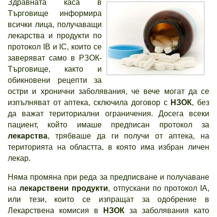
Здравната каса в
Търговище информира
всички лица, получаващи
лекарства и продукти по
протокол ІВ и ІС, които се
заверяват само в РЗОК-
Търговище, както и
обикновени рецепти за
остри и хронични заболявания, че вече могат да се
изпълняват от аптека, сключила договор с
НЗОК
, без
да важат териториални ограничения. Досега всеки
пациент, който имаше предписан протокол за
лекарства
, трябваше да ги получи от аптека, на
територията на областта, в която има избран личен
лекар.
Няма промяна при реда за предписване и получаване
на
лекарствени продукти
, отпускани по протокол ІА,
или тези, които се изпращат за одобрение в
Лекарствена комисия в
НЗОК
за заболявания като