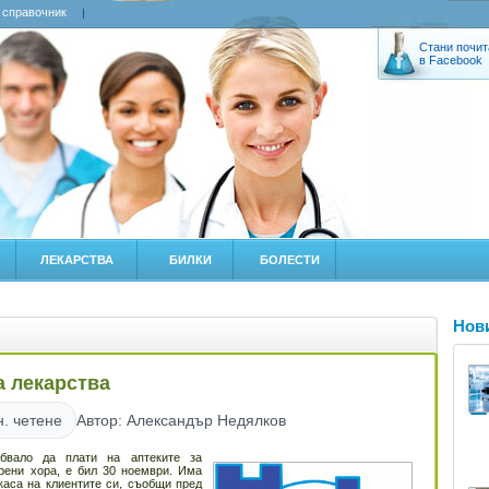
 справочник
Стани почит
в Facebook
ЛЕКАРСТВА
БИЛКИ
БОЛЕСТИ
Нов
а лекарства
н. четене
Автор: Александър Недялков
ябвало да плати на аптеките за
рени хора, е бил 30 ноември. Има
 каса на клиентите си, съобщи пред