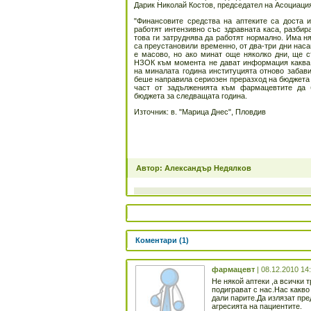
Дарик Николай Костов, председател на Асоциация
"Финансовите средства на аптеките са доста и
работят интензивно със здравната каса, разбир
това ги затруднява да работят нормално. Има ня
са преустановили временно, от два-три дни наса
е масово, но ако минат още няколко дни, ще с
НЗОК към момента не дават информация каква е
на миналата година институцията отново забав
беше направила сериозен преразход на бюджета 
част от задълженията към фармацевтите да 
бюджета за следващата година.
Източник: в. "Марица Днес", Пловдив
Автор: Александър Недялков
Коментари (1)
фармацевт
| 08.12.2010 14
Не някой аптеки ,а всички 
подиграват с нас.Нас какво
дали парите.Да излязат пре
агресията на пациентите.