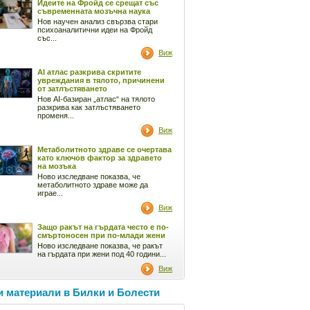
Идеите на Фройд се срещат със
съвременната мозъчна наука
Нов научен анализ свързва стари
психоаналитични идеи на Фройд
със...
Виж
AI атлас разкрива скритите
увреждания в тялото, причинени
от затлъстяването
Нов AI-базиран „атлас“ на тялото
разкрива как затлъстяването
променя...
Виж
Метаболитното здраве се очертава
като ключов фактор за здравето
на мозъка
Ново изследване показва, че
метаболитното здраве може да
играе...
Виж
Защо ракът на гърдата често е по-
смъртоносен при по-млади жени
Ново изследване показва, че ракът
на гърдата при жени под 40 години...
Виж
 материали в Билки и Болести