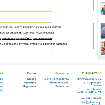
уване при част от пациентите с хроничен хепатит B
може да отвори път към нови терапии при рак
атричните операции в САЩ рязко намаляват
 може да обяснят тежки странични ефекти на клозапин
ик
Статии
Лекарства
PHARMACY-BG
тва
Здраве
Цени на лекарства
ФАРМАСИ БГ ООД
ки
Фармация
Цени по НЗОК
гр. София, р-н
Слатина
ки
Медицина
Лекарства
ул. „Христо
ния
Смирненски“ 6, вх.
А
тел. 0893 218 645
office@pharmacy-