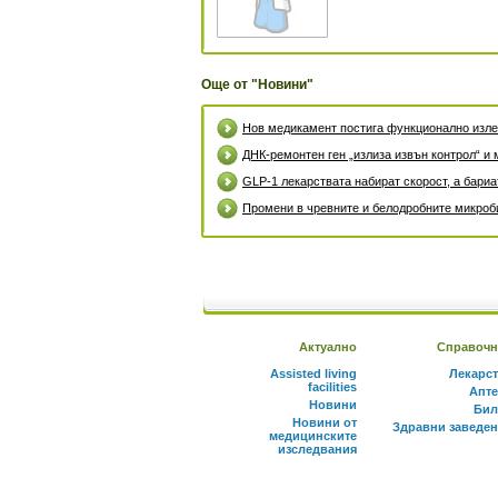
Още от "Новини"
Нов медикамент постига функционално излек
ДНК-ремонтен ген „излиза извън контрол“ и 
GLP-1 лекарствата набират скорост, а бари
Промени в чревните и белодробните микроби
Актуално
Справочн
Assisted living
Лекарс
facilities
Апте
Новини
Бил
Новини от
Здравни заведе
медицинските
изследвания