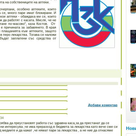
та на собствениците на аптеки.
зчерпани, особено аптеките, които
а се, много пари имат блокирани. И
кои аптеки - обаждаха ми се, които
м да работят с касата. Мисля, че не
тане по-масово", каза Костов. От
 причината за забавянето. В края
и плащанията към аптеките, защото
в перо лекарства. Тогава се наложи
бъдат заплатени със средства от
Добави коментар
:34
трябва да преустановят работа със здравна каса,за да престанат да се
 ни интересува ,че има преразход в бюджета за лекарства като вече сме си
Нови
д медиите и да кажат ,че нямат пари за лекарства , а не ние да отнасяме