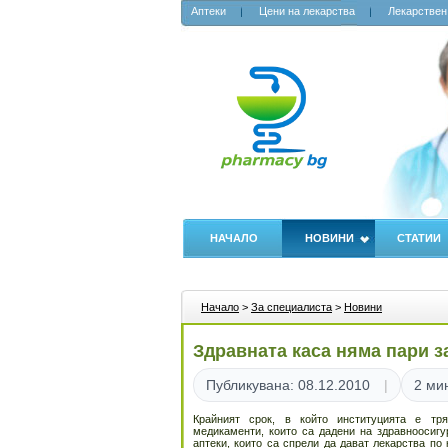
Аптеки
Цени на лекарства
Лекарствен
НАЧАЛО
НОВИНИ
СТАТИИ
Начало
>
За специалиста
>
Новини
Здравната каса няма пари з
Публикувана: 08.12.2010
2 ми
Крайният срок, в който институцията е тр
медикаменти, които са дадени на здравноосигу
аптеки, които са спрели да дават лекарства по