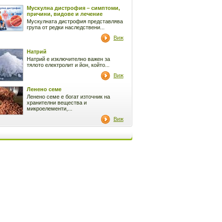
Мускулна дистрофия – симптоми,
причини, видове и лечение
Мускулната дистрофия представлява
група от редки наследствени...
Виж
Натрий
Натрий е изключително важен за
тялото електролит и йон, който...
Виж
Ленено семе
Ленено семе е богат източник на
хранителни вещества и
микроелементи,...
Виж