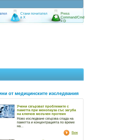
ател
Стани почитател
Press
в X
Command/Cmd
+ D
ини от медицинските изследвания
Учени свързват проблемите с
паметта при менопауза със загуба
на ключов мозъчен протеин
Ново изследване свързва спада на
паметта и концентрацията по време
на...
Виж