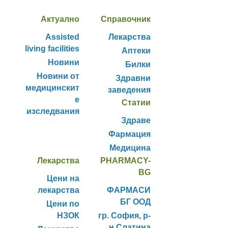
Актуално
Справочник
Assisted
Лекарства
living facilities
Аптеки
Новини
Билки
Новини от
Здравни
медицинскит
заведения
е
Статии
изследвания
Здраве
Фармация
Медицина
Лекарства
PHARMACY-
BG
Цени на
лекарства
ФАРМАСИ
БГ ООД
Цени по
НЗОК
гр. София, р-
н Слатина