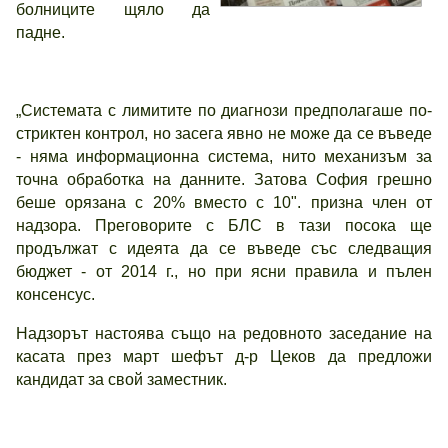
болниците щяло да
падне.
„Системата с лимитите по диагнози предполагаше по-
стриктен контрол, но засега явно не може да се въведе
- няма информационна система, нито механизъм за
точна обработка на данните. Затова София грешно
беше орязана с 20% вместо с 10". призна член от
надзора. Преговорите с БЛС в тази посока ще
продължат с идеята да се въведе със следващия
бюджет - от 2014 г., но при ясни правила и пълен
консенсус.
Надзорът настоява също на редовното заседание на
касата през март шефът д-р Цеков да предложи
кандидат за свой заместник.