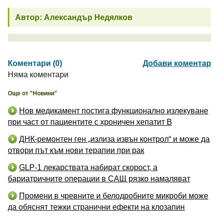
Автор: Александър Недялков
Коментари (0)
Добави коментар
Няма коментари
Още от "Новини"
Нов медикамент постига функционално излекуване
при част от пациентите с хроничен хепатит B
ДНК-ремонтен ген „излиза извън контрол“ и може да
отвори път към нови терапии при рак
GLP-1 лекарствата набират скорост, а
бариатричните операции в САЩ рязко намаляват
Промени в чревните и белодробните микроби може
да обяснят тежки странични ефекти на клозапин