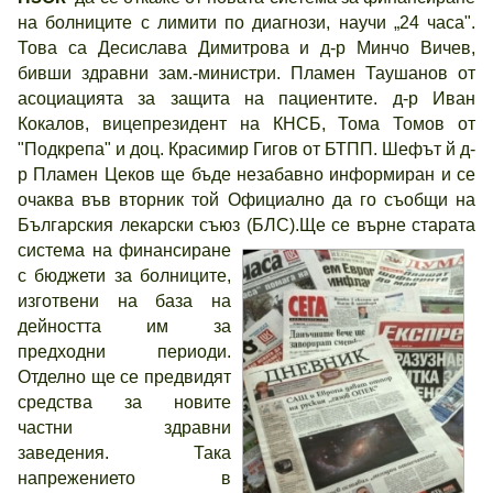
на болниците с лимити по диагнози, научи „24 часа".
Това са Десислава Димитрова и д-р Минчо Вичев,
бивши здравни зам.-министри. Пламен Таушанов от
асоциацията за защита на пациентите. д-р Иван
Кокалов, вицепрезидент на КНСБ, Тома Томов от
"Подкрепа" и доц. Красимир Гигов от БТПП. Шефът й д-
р Пламен Цеков ще бъде незабавно информиран и се
очаква във вторник той Официално да го съобщи на
Българския лекарски съюз (БЛС).
Ще се върне старата
система на финансиране
с бюджети за болниците,
изготвени на база на
дейността им за
предходни периоди.
Отделно ще се предвидят
средства за новите
частни здравни
заведения. Така
напрежението в