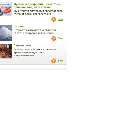
Мускулна дистрофия – симптоми,
причини, видове и лечение
Мускулната дистрофия представлява
група от редки наследствени...
Виж
Натрий
Натрий е изключително важен за
тялото електролит и йон, който...
Виж
Ленено семе
Ленено семе е богат източник на
хранителни вещества и
микроелементи,...
Виж