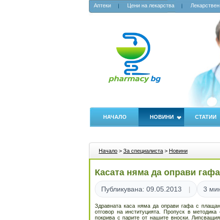
Аптеки
Цени на лекарства
Лекарствен
НАЧАЛО
НОВИНИ
СТАТИИ
Начало
>
За специалиста
>
Новини
Касата няма да оправи гафа
Публикувана: 09.05.2013
3 ми
Здравната каса няма да оправи гафа с плащане
отговор на институцията. Пропуск в методика
покрива с парите от нашите вноски. Липсващия