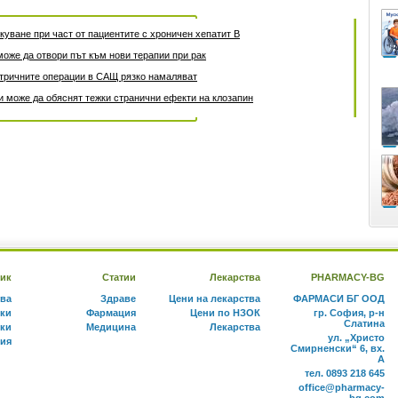
уване при част от пациентите с хроничен хепатит B
може да отвори път към нови терапии при рак
атричните операции в САЩ рязко намаляват
 може да обяснят тежки странични ефекти на клозапин
ик
Статии
Лекарства
PHARMACY-BG
тва
Здраве
Цени на лекарства
ФАРМАСИ БГ ООД
ки
Фармация
Цени по НЗОК
гр. София, р-н
Слатина
ки
Медицина
Лекарства
ул. „Христо
ния
Смирненски“ 6, вх.
А
тел. 0893 218 645
office@pharmacy-