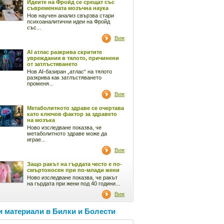
Идеите на Фройд се срещат със
съвременната мозъчна наука
Нов научен анализ свързва стари
психоаналитични идеи на Фройд
със...
Виж
AI атлас разкрива скритите
увреждания в тялото, причинени
от затлъстяването
Нов AI-базиран „атлас“ на тялото
разкрива как затлъстяването
променя...
Виж
Метаболитното здраве се очертава
като ключов фактор за здравето
на мозъка
Ново изследване показва, че
метаболитното здраве може да
играе...
Виж
Защо ракът на гърдата често е по-
смъртоносен при по-млади жени
Ново изследване показва, че ракът
на гърдата при жени под 40 години...
Виж
 материали в Билки и Болести