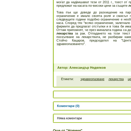
могат да надвишават тези от 2011 г., тоест от
предложат на касата по-високи цени за същите
л
Това пък ще доведе до разхищение на па
ограничение е имало своята роля и смисъл пр
следващите години подобно ограничение е необ
каса. Според тях "всяко ограничение, залегнало
фирмите да предлагат отстъпки и в това би има
Оттам припомнят, че през миналата година са до
лекарства
за рак. Отпадането на този текс
поскъпване на лекарствата, не разбирам какв
Стойчо Кацаров, председател на "Цен
здравеопазването".
Автор: Александър Недялков
Етикети:
здравеопазване
лекарства
ц
Коментари (0)
Няма коментари
Още от "Новини"