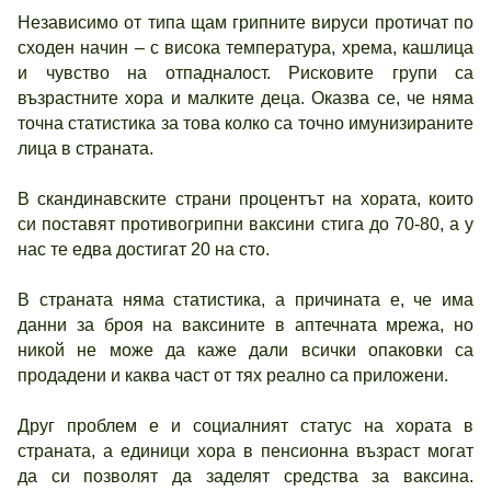
Независимо от типа щам грипните вируси протичат по
сходен начин – с висока температура, хрема, кашлица
и чувство на отпадналост. Рисковите групи са
възрастните хора и малките деца. Оказва се, че няма
точна статистика за това колко са точно имунизираните
лица в страната.
В скандинавските страни процентът на хората, които
си поставят противогрипни ваксини стига до 70-80, а у
нас те едва достигат 20 на сто.
В страната няма статистика, а причината е, че има
данни за броя на ваксините в аптечната мрежа, но
никой не може да каже дали всички опаковки са
продадени и каква част от тях реално са приложени.
Друг проблем е и социалният статус на хората в
страната, а единици хора в пенсионна възраст могат
да си позволят да заделят средства за ваксина.