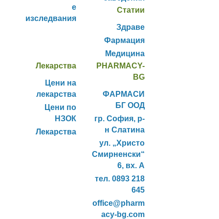
е
Статии
изследвания
Здраве
Фармация
Медицина
Лекарства
PHARMACY-
BG
Цени на
лекарства
ФАРМАСИ
БГ ООД
Цени по
НЗОК
гр. София, р-
н Слатина
Лекарства
ул. „Христо
Смирненски“
6, вх. А
тел. 0893 218
645
office@pharm
acy-bg.com