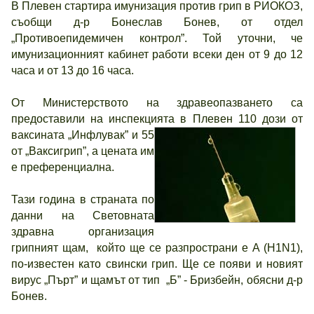
В Плевен стартира имунизация против грип в РИОКОЗ,
съобщи д-р Бонеслав Бонев, от отдел
„Противоепидемичен контрол”. Той уточни, че
имунизационният кабинет работи всеки ден от 9 до 12
часа и от 13 до 16 часа.
От Министерството на здравеопазването са
предоставили на инспекцията в Плевен 110 дози
от
ваксината „Инфлувак” и 55
от „Ваксигрип”, а цената им
е преференциална.
Тази година в страната по
данни на Световната
здравна организация
грипният щам, който ще се разпространи е A (H1N1),
по-известен като свински грип. Ще се появи и новият
вирус „Пърт” и щамът от тип „Б” - Бризбейн, обясни д-р
Бонев.