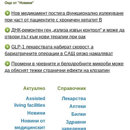
Още от "Новини"
Нов медикамент постига функционално излекуване
при част от пациентите с хроничен хепатит B
ДНК-ремонтен ген „излиза извън контрол“ и може да
отвори път към нови терапии при рак
GLP-1 лекарствата набират скорост, а
бариатричните операции в САЩ рязко намаляват
Промени в чревните и белодробните микроби може
да обяснят тежки странични ефекти на клозапин
Актуално
Справочник
Assisted
Лекарства
living facilities
Аптеки
Новини
Билки
Новини от
Здравни
медицинскит
заведения