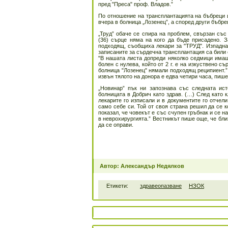
пред "Преса" проф. Владов.”
По отношение на трансплантацията на бъбреци 
вчера в болница „Лозенец”, а според други бъбр
„Труд” обаче се спира на проблем, свързан със
(36) сърце няма на кого да бъде присадено. З
подходящ, съобщиха лекари за "ТРУД". Изпадна
записаните за сърдечна трансплантация са били 
"В нашата листа допреди няколко седмици имаш
болен с нулева, който от 2 г. е на изкуствено с
болница "Лозенец" нямали подходящ реципиент.”
извън тялото на донора е едва четири часа, пише
„Новинар” пък ни запознава със следната ис
болницата в Добрич като здрав. (…) След като 
лекарите го изписали и в документите го отчел
само себе си. Той от своя страна решил да се к
показал, че човекът е със счупен гръбнак и се н
в неврохирургията.” Вестникът пише още, че бли
да се оправи.
Автор: Александър Недялков
Етикети:
здравеопазване
НЗОК