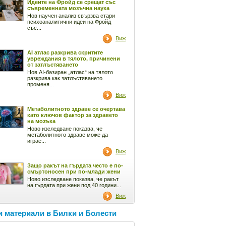
Идеите на Фройд се срещат със
съвременната мозъчна наука
Нов научен анализ свързва стари
психоаналитични идеи на Фройд
със...
Виж
AI атлас разкрива скритите
увреждания в тялото, причинени
от затлъстяването
Нов AI-базиран „атлас“ на тялото
разкрива как затлъстяването
променя...
Виж
Метаболитното здраве се очертава
като ключов фактор за здравето
на мозъка
Ново изследване показва, че
метаболитното здраве може да
играе...
Виж
Защо ракът на гърдата често е по-
смъртоносен при по-млади жени
Ново изследване показва, че ракът
на гърдата при жени под 40 години...
Виж
 материали в Билки и Болести