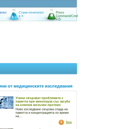
ател
Стани почитател
Press
в X
Command/Cmd
+ D
ини от медицинските изследвания
Учени свързват проблемите с
паметта при менопауза със загуба
на ключов мозъчен протеин
Ново изследване свързва спада на
паметта и концентрацията по време
на...
Виж