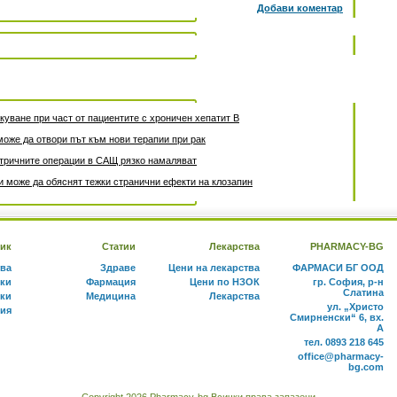
Добави коментар
уване при част от пациентите с хроничен хепатит B
може да отвори път към нови терапии при рак
атричните операции в САЩ рязко намаляват
 може да обяснят тежки странични ефекти на клозапин
ик
Статии
Лекарства
PHARMACY-BG
тва
Здраве
Цени на лекарства
ФАРМАСИ БГ ООД
ки
Фармация
Цени по НЗОК
гр. София, р-н
Слатина
ки
Медицина
Лекарства
ул. „Христо
ния
Смирненски“ 6, вх.
А
тел. 0893 218 645
office@pharmacy-
bg.com