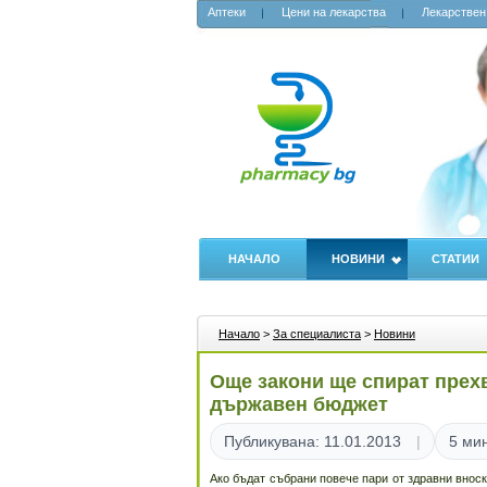
Аптеки
Цени на лекарства
Лекарствен
НАЧАЛО
НОВИНИ
СТАТИИ
Начало
>
За специалиста
>
Новини
Още закони ще спират прех
държавeн бюджет
Публикувана: 11.01.2013
5 мин
Ако бъдат събрани повече пари от здравни вноск