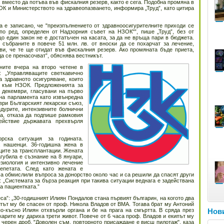
вместо да потъва във фискалния резерв, както е сега. Подобна промяна в
ОК и Министерството на здравеопазването, информира „Труд”, като цитира
а е записано, че "преизпълнението от здравноосигурителните приходи се
по ред, определен от Надзорния съвет на НЗОК"”, пише „Труд”, без от
о един закон не е достатъчен на касата, за да не връща пари в бюджета.
 събраните в повече 51 млн. лв. от вноски да се похарчат за лечение,
и, че те ще отидат във фискалния резерв. Ако промяната бъде приета,
а се пренасочват”, обяснява вестникът.
ните вчера на второ четене в
 „Управляващите светкавично
а здравното осигуряване, които
З към НЗОК. Предложенията за
 декември, гласувани на първо
 на парламента като извънредна
мври Българският лекарски съюз,
дурите, интензивните болнични
та, отказа да подпише рамковия
ействие държавата прехвърля
рска ситуация за годината.
 нашенци. 36-годишна жена в
ците за трансплантации. Жената
губила е съзнание на 8 януари,
езиология и интензивно лечение
епетата. След като жената е
са обмислили въпроса за донорство около час и са решили да спасят други
: „Системата за бърза реакция при такива ситуации веднага е задействана
а пациентката.”
са”: „30-годишният Илиян Пондалов стана първият българин, на когото два
тът му бе спасен от проф. Никола Владов от ВМА. Тогава брат му Антоний
о-късно Илиян отхвърли органа и бе на прага на смъртта. В сряда през
Нови
карите му дариха трети живот. Повече от 6 часа проф. Владов и екипът му
черен дроб. "Доволен съм, повторното присаждане е висш пилотаж", каза