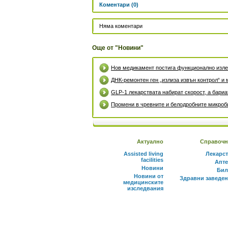
Коментари (0)
Няма коментари
Още от "Новини"
Нов медикамент постига функционално излек
ДНК-ремонтен ген „излиза извън контрол“ и 
GLP-1 лекарствата набират скорост, а бари
Промени в чревните и белодробните микроби
Актуално
Справочн
Assisted living
Лекарс
facilities
Апте
Новини
Бил
Новини от
Здравни заведе
медицинските
изследвания