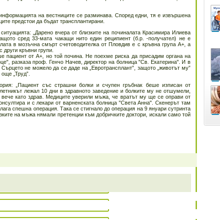
информацията на вестниците се разминава. Според едни, тя е извършена
еците предстои да бъдат трансплантирани.
 ситуацията: „Дарено вчера от близките на починалата Красимира Илиева
ащото сред 33-мата чакащи нито един реципиент (б.р. -получател) не е
лата в мозъчна смърт счетоводителка от Пловдив е с кръвна група А+, а
с други кръвни групи.
е пациент от А+, но той почина. Не поехме риска да присадим органа на
ърце", разказа проф. Генчо Начев, директор на болница "Св. Екатерина". И в
 Сърцето не можело да се даде на „Евротрансплант”, защото „животът му”
 още „Труд”.
тория: „Пациент със страшни болки и счупен гръбнак беше изписан от
клетникът лежал 10 дни в здравното заведение и болките му не отшумели,
и вече като здрав. Медиците уверили мъжа, че вратът му ще се оправи от
онсултира и с лекари от варненската болница "Света Анна". Скенерът там
алага спешна операция. Така се стигнало до операция на 9 януари сутринта
зките на мъжа нямали претенции към добричките доктори, искали само той