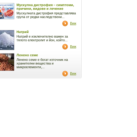
Мускулна дистрофия – симптоми,
причини, видове и лечение
Мускулната дистрофия представлява
група от редки наследствени...
Виж
Натрий
Натрий е изключително важен за
тялото електролит и йон, който...
Виж
Ленено семе
Ленено семе е богат източник на
хранителни вещества и
микроелементи,...
Виж