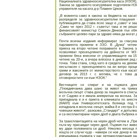
Националната здравноосигурителна каса (НЗОК), 
Закона за здравното осигуряване подготвяли НЗ
управителя на касата д-р Пламен Цеков.
„В момента само в закона за бюджета на касат
разпределя за здравноосигурителни плащания 
публикацията да става ясно защо е „само” и защ
„Само че през 2012 г. съветът така и не реши
финансовият министър Симеон Дянков пък обяв
събраните целево пари за здраве няма да могат д
Почти всички издания информират за гласува
парламента промени в ЗЗО. В „Дума” четем:
приеха на второ четене поправките в Закона з
позволяват прехвърлянето на дейности от М
промени бяха внесени от управляващите на 15
четене на 20-и, а вчера влязоха в дневния ред
точка. Това стана, след като в средата на деке
несъгласен с прехвърлянето на ин витро проце
грижи и ваксините от министерството към каса
договор за 2013 г. с мотива, че с това д
отговорностите си към НЗОК.”
Вестниците се спират и на първата доно
„Пловдивчанка дава шанс за живот на трима
мозъчна смърт става донор за пациенти в списъ
е от Садово и е имала аневризъм на мозъка. За
припаднала е и е приета в клиниката по анест
(КАИЛ) към Университетската болница под т
изпаднала в мозъчна смърт, майка й и сестра й 
човешки животи”, разказва „Стандарт” и допълва
и са експлантирани черен дроб и двата бъбрека н
За трансплантацията на черен дроб четем в „Пре
пъти му присаждат черен дроб. Първия път живо
му дари половината си дроб. Няколко месеца п
нощта се случи чудо - намери се нов донор и ле
извършваха първата у нас ретрансплантация на 