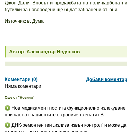
Джон Дали. Вносът и продажбата на поли-карбонатни
бутилки за новородени ще бъдат забранени от юни.
Източник: в. Дума
Автор: Александър Недялков
Коментари (0)
Добави коментар
Няма коментари
Още от "Новини"
Нов медикамент постига функционално излекуване
при част от пациентите с хроничен хепатит B
ДНК-ремонтен ген „излиза извън контрол“ и може да
отвори път към нови терапии при рак