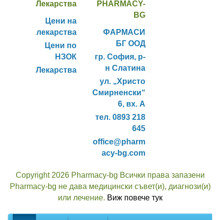
Лекарства
PHARMACY-
BG
Цени на
лекарства
ФАРМАСИ
БГ ООД
Цени по
НЗОК
гр. София, р-
н Слатина
Лекарства
ул. „Христо
Смирненски“
6, вх. А
тел. 0893 218
645
office@pharm
acy-bg.com
Copyright 2026 Pharmacy-bg Всички права запазени
Pharmacy-bg не дава медицински съвет(и), диагнози(и)
или лечение.
Виж повече тук