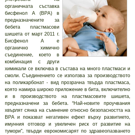
органичната съставка
бисфенол А (BPA) в
предназначените за
бебета пластмасови
шишета от март 2011 г.
Бисфенол А е
органично химично
съединение, което в
комбинация с други
химикали се включва в състава на много пластмаси и
смоли. Съединението се използва за производството
на поликарбонат - вид прозрачна твърда пластмаса,
която намира широко приложение в бита, включително
и в производството на пластмасовите шишета,
предназначени за бебета. “Най-новите проучвания
хвърлят сянка на съмнение относно безопасността на
BPA и показват негативен ефект върху развитието,
имунния отговор и увеличен риск от развитие на
тумори”, твърди еврокомисарят по здравеопазването