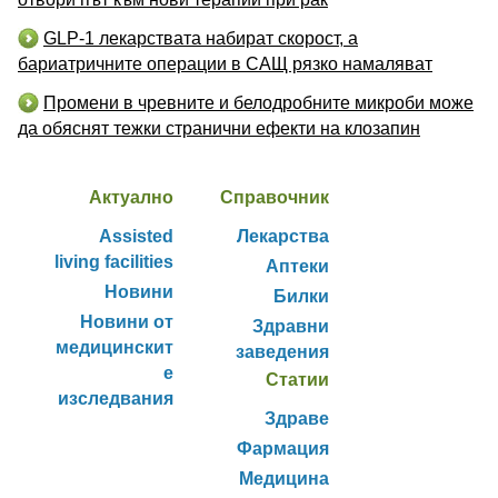
GLP-1 лекарствата набират скорост, а
бариатричните операции в САЩ рязко намаляват
Промени в чревните и белодробните микроби може
да обяснят тежки странични ефекти на клозапин
Актуално
Справочник
Assisted
Лекарства
living facilities
Аптеки
Новини
Билки
Новини от
Здравни
медицинскит
заведения
е
Статии
изследвания
Здраве
Фармация
Медицина