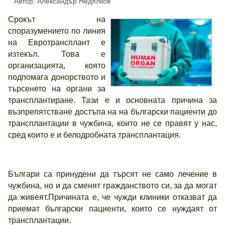
Автор: Александър Недялков
Срокът на
споразумението по линия
на Евротрансплант е
изтекъл. Това е
организацията, която
подпомага донорството и
търсенето на органи за
трансплантиране. Тази е и основната причина за
възпрепятстване достъпа на на български пациенти до
трансплантации в чужбина, които не се правят у нас,
сред които е и белодробната трансплантация.
Българи са принудени да търсят не само лечение в
чужбина, но и да сменят гражданството си, за да могат
да живеят.Причината е, че чужди клиники отказват да
приемат български пациенти, които се нуждаят от
трансплантации.