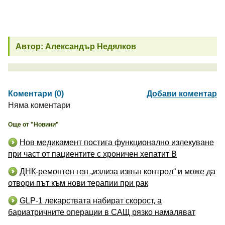
Автор: Александър Недялков
Коментари (0)
Добави коментар
Няма коментари
Още от "Новини"
Нов медикамент постига функционално излекуване
при част от пациентите с хроничен хепатит B
ДНК-ремонтен ген „излиза извън контрол“ и може да
отвори път към нови терапии при рак
GLP-1 лекарствата набират скорост, а
бариатричните операции в САЩ рязко намаляват