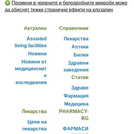
Промени в чревните и белодробните микроби може
да обяснят тежки странични ефекти на клозапин
Актуално
Справочник
Assisted
Лекарства
living facilities
Аптеки
Новини
Билки
Новини от
Здравни
медицинскит
заведения
е
Статии
изследвания
Здраве
Фармация
Медицина
Лекарства
PHARMACY-
BG
Цени на
лекарства
ФАРМАСИ