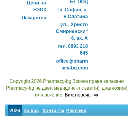
БГ ООД
Цени по
НЗОК
гр. София, р-
н Слатина
Лекарства
ул. „Христо
Смирненски“
6, вх. А
тел. 0893 218
645
office@pharm
acy-bg.com
Copyright 2026 Pharmacy-bg Всички права запазени
Pharmacy-bg не дава медицински съвет(и), диагнози(и)
или лечение.
Виж повече тук
2026
За нас
Контакти
Реклама
Новини
Статии
Билки