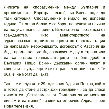
Липсата на споразумение между България и
организацията „Евротрансплант” във Виена води до
тази ситуация. Споразумение е имало, но допреди
година. Оттогава болните се борят по всякакви начини
да получат шанс за живот. Включително чрез отказ от
гражданство. Нито министерството на
здравеопазването, нито агенцията по трансплантация
са направили необходимото, договорът с Австрия да
бъде продължен, да бъде сключен с друга страна или
да се развие трансплантацията на бял дроб в
България. Нищо. Всички държавни органи чакат, а
списъкът с нуждаещите се от трансплантация расте. Те
обаче, не могат да чакат.
Такъв е и случаят с 29-годишния Адриан Петков, който
е готов да стане австрийски гражданин , за да спаси
живота си. „Отказвам се от България за да мога да
дишам и да живея” , заяви категорично Адриан пред
Нова телевизия.