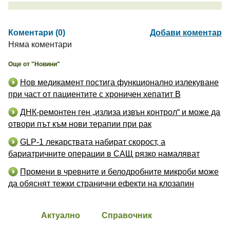
Коментари (0)
Добави коментар
Няма коментари
Още от "Новини"
Нов медикамент постига функционално излекуване
при част от пациентите с хроничен хепатит B
ДНК-ремонтен ген „излиза извън контрол“ и може да
отвори път към нови терапии при рак
GLP-1 лекарствата набират скорост, а
бариатричните операции в САЩ рязко намаляват
Промени в чревните и белодробните микроби може
да обяснят тежки странични ефекти на клозапин
Актуално
Справочник