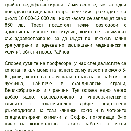
крайно недофинансирани. Изчислено е, че за една
новодиагностицирана остра левкемия разходите са
около 10 000-12 000 лв., но от касата се заплащат само
860 лв. Тоест предстоят тежки разговори с
административните институции, които се занимават
със здравеопазване, за да бъдат по някакъв начин
урегулирани и адекватно заплащани медицинските
услуги”, обясни проф. Райнов.
Според думите на професора у нас специалистите са
константа към момента на него са му известни около 5-
6 души, които са напуснали страната и работят в
чужбина, най-вече в скандинавски страни,
Великобритания и Франция. Тук остава едно много
добро ядро, съсредоточено в университетските
клиники с изключително добре подготвени
ръководители на тези клиники, както и в четирите
специализирани клиники в София, покриващи 3-то
ниво на компетентност, които работят в тясна
колаборация.