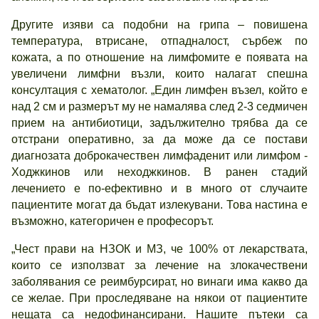
Другите изяви са подобни на грипа – повишена
температура, втрисане, отпадналост, сърбеж по
кожата, а по отношение на лимфомите е появата на
увеличени лимфни възли, които налагат спешна
консултация с хематолог. „Един лимфен възел, който е
над 2 см и размерът му не намалява след 2-3 седмичен
прием на антибиотици, задължително трябва да се
отстрани оперативно, за да може да се постави
диагнозата доброкачествен лимфаденит или лимфом -
Ходжкинов или неходжкинов. В ранен стадий
лечението е по-ефективно и в много от случаите
пациентите могат да бъдат излекувани. Това настина е
възможно, категоричен е професорът.
„Чест прави на НЗОК и МЗ, че 100% от лекарствата,
които се използват за лечение на злокачествени
заболявания се реимбурсират, но винаги има какво да
се желае. При проследяване на някои от пациентите
нещата са недофинансирани. Нашите пътеки са