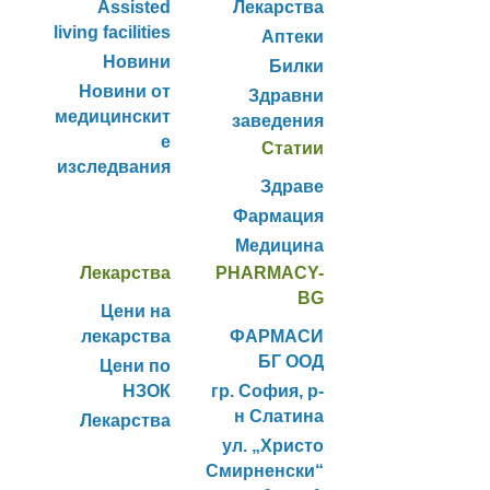
Assisted
Лекарства
living facilities
Аптеки
Новини
Билки
Новини от
Здравни
медицинскит
заведения
е
Статии
изследвания
Здраве
Фармация
Медицина
Лекарства
PHARMACY-
BG
Цени на
лекарства
ФАРМАСИ
БГ ООД
Цени по
НЗОК
гр. София, р-
н Слатина
Лекарства
ул. „Христо
Смирненски“