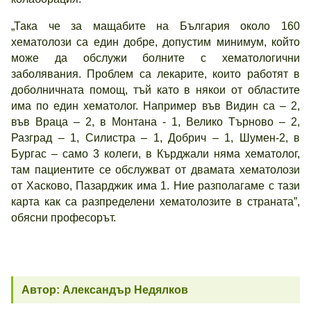
„Така че за мащабите на България около 160
хематолози са един добре, допустим минимум, който
може да обслужи болните с хематологични
заболявания. Проблем са лекарите, които работят в
доболничната помощ, тъй като в някои от областите
има по един хематолог. Например във Видин са – 2,
във Враца – 2, в Монтана - 1, Велико Търново – 2,
Разград – 1, Силистра – 1, Добрич – 1, Шумен-2, в
Бургас – само 3 колеги, в Кърджали няма хематолог,
там пациентите се обслужват от двамата хематолози
от Хасково, Пазарджик има 1. Ние разполагаме с тази
карта как са разпределени хематолозите в страната”,
обясни професорът.
Автор: Александър Недялков