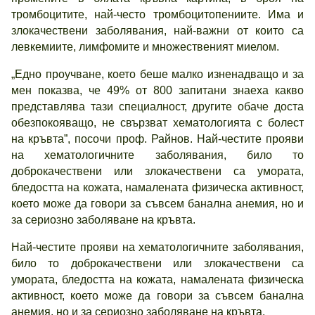
тромбоцитите, най-често тромбоцитопениите. Има и
злокачествени заболявания, най-важни от които са
левкемиите, лимфомите и множественият миелом.
„Едно проучване, което беше малко изненадващо и за
мен показва, че 49% от 800 запитани знаеха какво
представлява тази специалност, другите обаче доста
обезпокояващо, не свързват хематологията с болест
на кръвта”, посочи проф. Райнов. Най-честите прояви
на хематологичните заболявания, било то
доброкачествени или злокачествени са умората,
бледостта на кожата, намалената физическа активност,
което може да говори за съвсем банална анемия, но и
за сериозно заболяване на кръвта.
Най-честите прояви на хематологичните заболявания,
било то доброкачествени или злокачествени са
умората, бледостта на кожата, намалената физическа
активност, което може да говори за съвсем банална
анемия, но и за сериозно заболяване на кръвта.