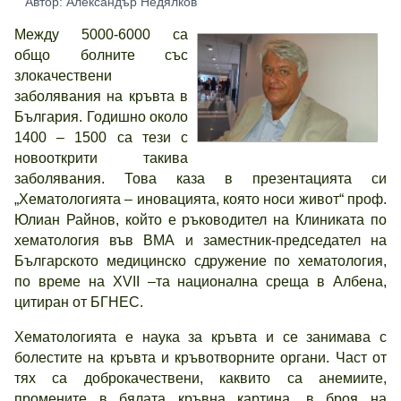
Автор: Александър Недялков
Между 5000-6000 са
общо болните със
злокачествени
заболявания на кръвта в
България. Годишно около
1400 – 1500 са тези с
новооткрити такива
заболявания. Това каза в презентацията си
„Хематологията – иновацията, която носи живот“ проф.
Юлиан Райнов, който е ръководител на Клиниката по
хематология във ВМА и заместник-председател на
Българското медицинско сдружение по хематология,
по време на XVII –та национална среща в Албена,
цитиран от БГНЕС.
Хематологията е наука за кръвта и се занимава с
болестите на кръвта и кръвотворните органи. Част от
тях са доброкачествени, каквито са анемиите,
промените в бялата кръвна картина, в броя на