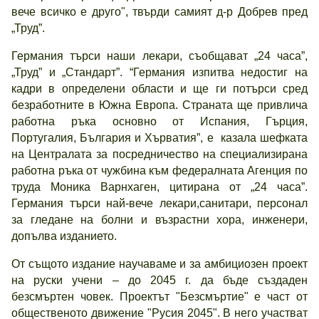
вече всичко е друго", твърди самият д-р Добрев пред
„Труд”.
Германия търси наши лекари, съобщават „24 часа”,
„Труд” и „Стандарт”. “Германия изпитва недостиг на
кадри в определени области и ще ги потърси сред
безработните в Южна Европа. Страната ще привлича
работна ръка основно от Испания, Гърция,
Португалия, България и Хърватия”, е казала шефката
на Централата за посредничество на специализирана
работна ръка от чужбина към федералната Агенция по
труда Моника Варнхаген, цитирана от „24 часа”.
Германия търси най-вече лекари,санитари, персонал
за гледане на болни и възрастни хора, инженери,
допълва изданието.
От същото издание научаваме и за амбициозен проект
на руски учени – до 2045 г. да бъде създаден
безсмъртен човек. Проектът "Безсмъртие" е част от
общественото движение "Русия 2045". В него участват