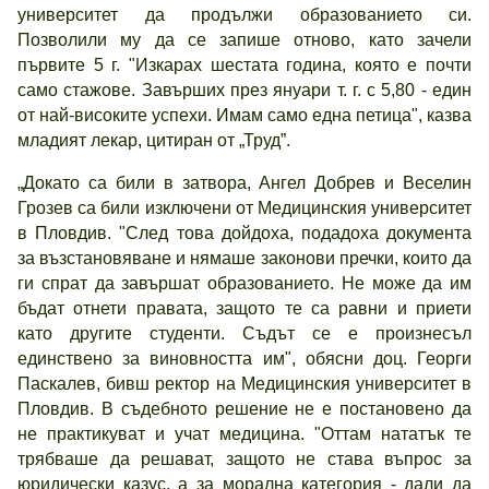
университет да продължи образованието си.
Позволили му да се запише отново, като зачели
първите 5 г. "Изкарах шестата година, която е почти
само стажове. Завърших през януари т. г. с 5,80 - един
от най-високите успехи. Имам само една петица", казва
младият лекар, цитиран от „Труд”.
„Докато са били в затвора, Ангел Добрев и Веселин
Грозев са били изключени от Медицинския университет
в Пловдив. "След това дойдоха, подадоха документа
за възстановяване и нямаше законови пречки, които да
ги спрат да завършат образованието. Не може да им
бъдат отнети правата, защото те са равни и приети
като другите студенти. Съдът се е произнесъл
единствено за виновността им", обясни доц. Георги
Паскалев, бивш ректор на Медицинския университет в
Пловдив. В съдебното решение не е постановено да
не практикуват и учат медицина. "Оттам нататък те
трябваше да решават, защото не става въпрос за
юридически казус, а за морална категория - дали да