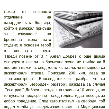
Лекар от спешното
отделение на
пазарджишката болница,
който е излежал присъда
за изнудване на
бременна жена като
студент, е основен герой
в днешната преса.
“Преди повече от 3 г. Ангел Добрев с още двама
състуденти казали на бременна жена, че трябва да й
поставят ваксина, след което излъгали, че всъщност са
инжектирали отрова. Поискали 200 хил. лева за
"противоотрова". Впоследствие се разбра, че са
инжектирали безобиден разтвор”, разказва за случая
„Телеграф”. Добрев е осъден на година и 10 месеца, но
го пуснали предсрочно - след година идва месеца, за
добро поведение. След като излязъл на свобода, той
подал молба до академичния съвет на Медицинския