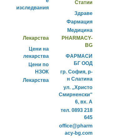
е
Статии
изследвания
Здраве
Фармация
Медицина
Лекарства
PHARMACY-
BG
Цени на
лекарства
ФАРМАСИ
БГ ООД
Цени по
НЗОК
гр. София, р-
н Слатина
Лекарства
ул. „Христо
Смирненски“
6, вх. А
тел. 0893 218
645
office@pharm
acy-bg.com