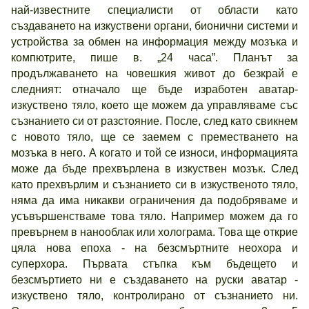
най-известните специалисти от области като
създаването на изкуствени органи, бионични системи и
устройства за обмен на информация между мозъка и
компютрите, пише в. „24 часа”. Планът за
продължаването на човешкия живот до безкрай е
следният: отначало ще бъде изработен аватар-
изкуствено тяло, което ще можем да управляваме със
съзнанието си от разстояние. После, след като свикнем
с новото тяло, ще се заемем с преместването на
мозъка в него. А когато и той се износи, информацията
може да бъде прехвърлена в изкуствен мозък. След
като прехвърлим и съзнанието си в изкуственото тяло,
няма да има никакви ограничения да подобряваме и
усъвършенстваме това тяло. Например можем да го
превърнем в нанооблак или холограма. Това ще открие
цяла нова епоха - на безсмъртните неохора и
суперхора. Първата стъпка към бъдещето и
безсмъртието ни е създаването на руски аватар -
изкуствено тяло, контролирано от съзнанието ни.