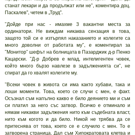
станат лекари и да продължат или не", коментира доц.
Паскалев”, четем в „Труд”.
"Дойде при нас - имахме 3 вакантни места за
ординатори. Не виждам никаква сензация в това,
защото той си е изтърпял наказанието и колегите са
много доволни от работата му", е коментирал за
"Монитор" шефът на болницата в Пазарджик д-р Пенко
Кацарски. "Д-р Добрев е млад, интелигентен човек,
който много бързо навлезе в задълженията си", не
спират да го хвалят колегите му.
"Всеки човек в живота си има както хубави, така и
лоши моменти. Това, което се случи с мен, е факт.
Осъзнал съм напълно какво е било деянието ми и съм
си платил за него със затвор. Всичко е отминало и
нямам никакви задължения нито към съдебната власт,
нито към когото и да било. Никой не трябва да се
притеснява от това, което се е случило с мен. То е
затворена страница. Дал съм Хипократовата клетва и