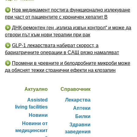
Нов медикамент постига функционално излекуване
при част от пациентите с хроничен хепатит B
ДНК-ремонтен ген „излиза извън контрол“ и може да
отвори път към нови терапии при рак
GLP-1 лекарствата набират скорост, а
бариатричните операции в САЩ рязко намаляват
Промени в чревните и белодробните микроби може
да обяснят тежки странични ефекти на клозапин
Актуално
Справочник
Assisted
Лекарства
living facilities
Аптеки
Новини
Билки
Новини от
Здравни
медицинскит
заведения