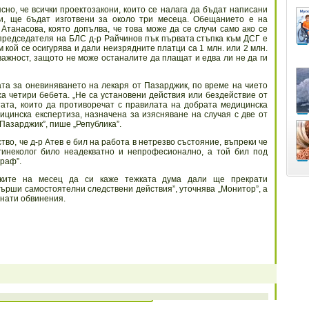
сно, че всички проектозакони, които се налага да бъдат написани
и, ще бъдат изготвени за около три месеца. Обещанието е на
танасова, която допълва, че това може да се случи само ако се
председателя на БЛС д-р Райчинов пък първата стъпка към ДСГ е
 кой се осигурява и дали неизрядните платци са 1 млн. или 2 млн.
важност, защото не може останалите да плащат и едва ли не да ги
та за оневиняването на лекаря от Пазарджик, по време на чието
а четири бебета. „Не са установени действия или бездействие от
ата, които да противоречат с правилата на добрата медицинска
дицинска експертиза, назначена за изясняване на случая с две от
Пазарджик”, пише „Република”.
во, че д-р Атев е бил на работа в нетрезво състояние, въпреки че
гинеколог било неадекватно и непрофесионално, а той бил под
граф”.
мките на месец да си каже тежката дума дали ще прекрати
ърши самостоятелни следствени действия”, уточнява „Монитор”, а
гнати обвинения.