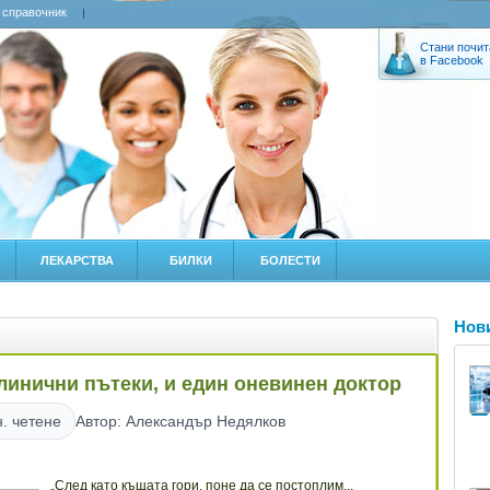
 справочник
Стани почит
в Facebook
ЛЕКАРСТВА
БИЛКИ
БОЛЕСТИ
Нов
клинични пътеки, и един оневинен доктор
. четене
Автор: Александър Недялков
„След като къщата гори, поне да се постоплим...