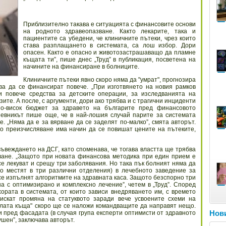
Приблизително такава е ситуацията с финансовите основи
на родното здравеопазване. Както лекарите, така и
пациентите са убедени, че клиничните пътеки, чрез които
става разплащането в системата, са лош избор. Дори
опасен. Както е опасно и животозастрашаващо да пламне
къщата ти”, пише днес „Труд” в публикация, посветена на
начините на финансиране в болниците.
Клиничните пътеки явно скоро няма да "умрат", прогнозира
бва да се финансират повече. „При изготвянето на новия рамков
и повече средства за детските операции, за изследванията на
ите. А после, с аргументи, дори ако трябва и с трагични инциденти
по-висок бюджет за здравето на българите пред финансовото
невникът пише още, че в най-лошия случай парите за системата
е. „Няма да е за вярване да се заделят по-малко”, смята авторът.
о преизчисляване има начин да се повишат цените на пътеките,
ъвеждането на ДСГ, като споменава, че тогава властта ще трябва
ване. „Защото при новата финансова методика при един прием е
е лекуват и срещу три заболявания. Но така пък болният няма да
го местят в три различни отделения) в лечебното заведение за
се изпълнят алгоритмите на здравната каса. Защото безспорно три
на с оптимизирано и комплексно лечение”, четем в „Труд”. Според
ората в системата, от които зависи внедряването им, с времето
 искат промяна на статуквото заради вече усвоените схеми на
алата къща" скоро ще се наложи командващите да направят нещо.
Нови
 пред фасадата (в случая група експерти оптимисти от здравното
ушен”, заключава авторът.