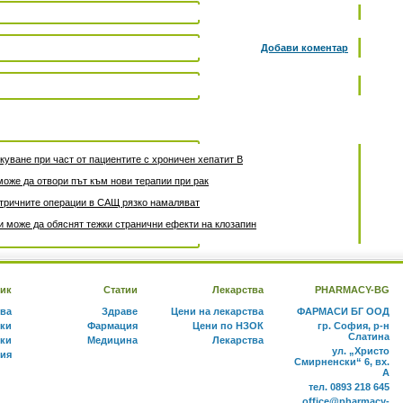
Добави коментар
уване при част от пациентите с хроничен хепатит B
може да отвори път към нови терапии при рак
атричните операции в САЩ рязко намаляват
 може да обяснят тежки странични ефекти на клозапин
ик
Статии
Лекарства
PHARMACY-BG
тва
Здраве
Цени на лекарства
ФАРМАСИ БГ ООД
ки
Фармация
Цени по НЗОК
гр. София, р-н
Слатина
ки
Медицина
Лекарства
ул. „Христо
ния
Смирненски“ 6, вх.
А
тел. 0893 218 645
office@pharmacy-