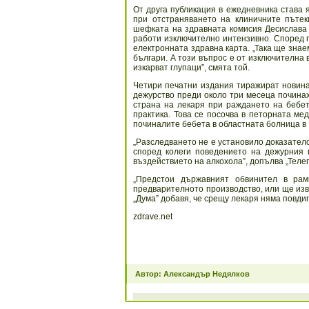
От друга публикация в ежедневника става я
при отстраняването на клиничните пътек
шефката на здравната комисия Десислава А
работи изключително интензивно. Според 
електронната здравна карта. „Така ще знаем
българи. А този въпрос е от изключителна 
изкарват глупаци”, смята той.
Четири печатни издания тиражират новина
дежурство преди около три месеца починах
страна на лекаря при раждането на бебет
практика. Това се посочва в петорната ме
починалите бебета в областната болница в 
„Разследването не е установило доказателст
според колеги поведението на дежурния 
въздействието на алкохола”, допълва „Теле
„Предстои държавният обвинител в ра
предварителното производство, или ще изв
„Дума” добавя, че срещу лекаря няма повди
zdrave.net
Автор: Александър Недялков