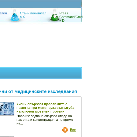
ател
Стани почитател
Press
в X
Command/Cmd
+ D
ини от медицинските изследвания
Учени свързват проблемите с
паметта при менопауза със загуба
на ключов мозъчен протеин
Ново изследване свързва спада на
паметта и концентрацията по време
на...
Виж