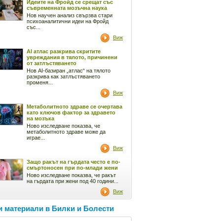
Идеите на Фройд се срещат със
съвременната мозъчна наука
Нов научен анализ свързва стари
психоаналитични идеи на Фройд
със...
Виж
AI атлас разкрива скритите
увреждания в тялото, причинени
от затлъстяването
Нов AI-базиран „атлас“ на тялото
разкрива как затлъстяването
променя...
Виж
Метаболитното здраве се очертава
като ключов фактор за здравето
на мозъка
Ново изследване показва, че
метаболитното здраве може да
играе...
Виж
Защо ракът на гърдата често е по-
смъртоносен при по-млади жени
Ново изследване показва, че ракът
на гърдата при жени под 40 години...
Виж
 материали в Билки и Болести