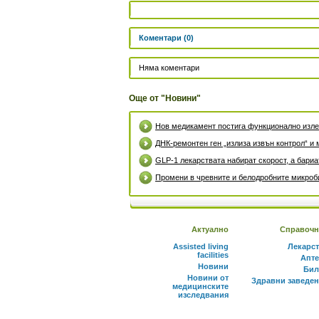
Коментари (0)
Няма коментари
Още от "Новини"
Нов медикамент постига функционално излек
ДНК-ремонтен ген „излиза извън контрол“ и 
GLP-1 лекарствата набират скорост, а бари
Промени в чревните и белодробните микроби
Актуално
Справочн
Assisted living
Лекарс
facilities
Апте
Новини
Бил
Новини от
Здравни заведе
медицинските
изследвания