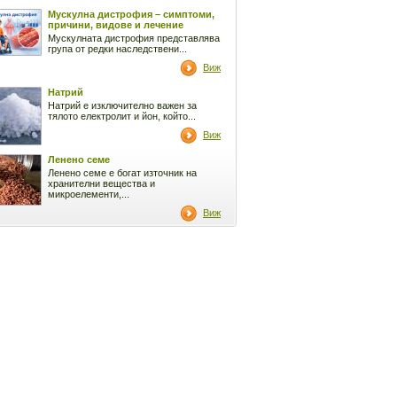
Мускулна дистрофия – симптоми,
причини, видове и лечение
Мускулната дистрофия представлява
група от редки наследствени...
Виж
Натрий
Натрий е изключително важен за
тялото електролит и йон, който...
Виж
Ленено семе
Ленено семе е богат източник на
хранителни вещества и
микроелементи,...
Виж