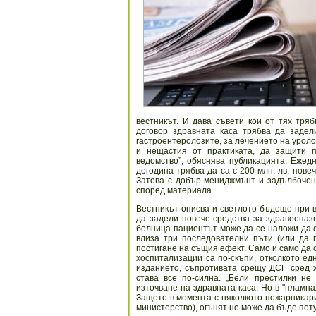
вестникът. И дава съвети кои от тях тря
договор здравната каса трябва да задел
гастроентеролозите, за лечението на уролоз
и нещастия от практиката, да защити 
ведомство”, обяснява публикацията. Ежед
догодина трябва да са с 200 млн. лв. повеч
Затова с добър мениджмънт и задълбочен
според материала.
Вестникът описва и светлото бъдеще при в
да задели повече средства за здравеопаз
болница пациентът може да се наложи да с
влиза три последователни пъти (или да 
постигане на същия ефект. Само и само да 
хоспитализации са по-скъпи, отколкото ед
изданието, съпротивата срещу ДСГ сред х
става все по-силна. „Бели престилки не
източване на здравната каса. Но в "пламн
Защото в момента с няколкото пожарникари
министерство), огънят не може да бъде пот