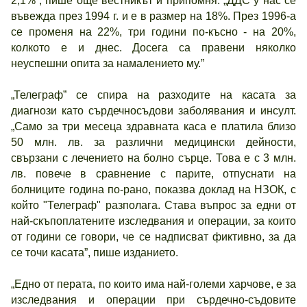
2,1%”, пише още вестникът и припомня: „ДДС у нас се
въвежда през 1994 г. и е в размер на 18%. През 1996-а
се променя на 22%, три години по-късно - на 20%,
колкото е и днес. Досега са правени няколко
неуспешни опита за намалението му.”
„Телеграф” се спира на разходите на касата за
диагнози като сърдечносъдови заболявания и инсулт.
„Само за три месеца здравната каса е платила близо
50 млн. лв. за различни медицински дейности,
свързани с лечението на болно сърце. Това е с 3 млн.
лв. повече в сравнение с парите, отпуснати на
болниците година по-рано, показва доклад на НЗОК, с
който "Телеграф" разполага. Става въпрос за едни от
най-скъпоплатените изследвания и операции, за които
от години се говори, че се надписват фиктивно, за да
се точи касата”, пише изданието.
„Едно от перата, по които има най-големи харчове, е за
изследвания и операции при сърдечно-съдовите