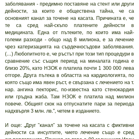
заболявания - предимно поставяне на стент или други
дейности, за които е обществена тайна, че са
основният канал за точене на касата. Причината е, че
те са сред най-скъпо платените дейности в
медицината. Една от пътеките, по които има най-
големи разходи - общо над 8 милиона, е за лечение
чрез катеризацията на сърдечносъдови заболявания.
(…) Любопитното е, че ръстът при този тип процедури в
сравнение със същия период на миналата година е
близо 20%, като НЗОК е платила почти 1 300 000 лева
отгоре. Друга пътека в областта на кардиологията, по
която също има явен ръст, е свързана с лечението на т.
нар. ангина пекторис, по-известна като стенокардия
или гръдна жаба. Там НЗОК е платила над милион
повече. Общият скок на отпуснатите пари за периода
надхвърля 3 млн. лв.”, четем в изданието.
И още: „Друг "канал" за точене на касата с фиктивни
дейности са инсултите, чието лечение също е сред