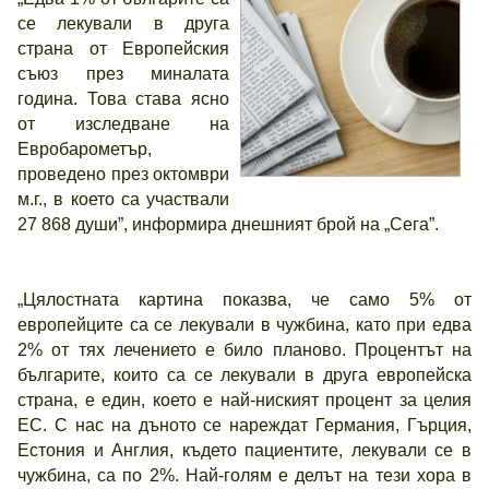
се лекували в друга
страна от Европейския
съюз през миналата
година. Това става ясно
от изследване на
Евробарометър,
проведено през октомври
м.г., в което са участвали
27 868 души”, информира днешният брой на „Сега”.
„Цялостната картина показва, че само 5% от
европейците са се лекували в чужбина, като при едва
2% от тях лечението е било планово. Процентът на
българите, които са се лекували в друга европейска
страна, е един, което е най-ниският процент за целия
ЕС. С нас на дъното се нареждат Германия, Гърция,
Естония и Англия, където пациентите, лекували се в
чужбина, са по 2%. Най-голям е делът на тези хора в