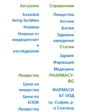
Актуално
Справочник
Assisted
Лекарства
living facilities
Аптеки
Новини
Билки
Новини от
Здравни
медицинскит
заведения
е
Статии
изследвания
Здраве
Фармация
Медицина
Лекарства
PHARMACY-
BG
Цени на
лекарства
ФАРМАСИ
БГ ООД
Цени по
НЗОК
гр. София, р-
н Слатина
Лекарства