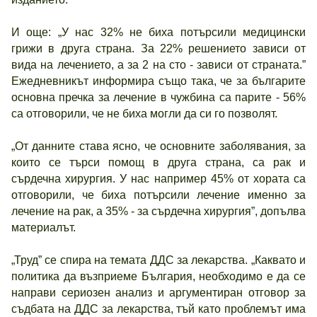
И още: „У нас 32% не биха потърсили медицински
грижи в друга страна. За 22% решението зависи от
вида на лечението, а за 2 на сто - зависи от страната.”
Ежедневникът информира също така, че за българите
основна пречка за лечение в чужбина са парите - 56%
са отговорили, че не биха могли да си го позволят.
„От данните става ясно, че основните заболявания, за
които се търси помощ в друга страна, са рак и
сърдечна хирургия. У нас например 45% от хората са
отговорили, че биха потърсили лечение именно за
лечение на рак, а 35% - за сърдечна хирургия”, допълва
материалът.
„Труд” се спира на темата ДДС за лекарства. „Каквато и
политика да възприеме България, необходимо е да се
направи сериозен анализ и аргументиран отговор за
съдбата на ДДС за лекарства, тъй като проблемът има