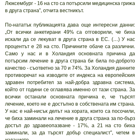
Люксембург - 16 на сто са потърсили медицинска грижа
в друга страна”, отчита вестникът.
По-нататък публикацията дава още интересни данни:
„От всички анкетирани 49% са отговорили, че биха
искали да се лекуват в друга страна в ЕС. (…) У нас
процентът е 28 на сто. Причините обаче са различни.
Само у нас и в Холандия основната причина да
потърсим лечение в друга страна би била по-доброто
качество - съответно за 70 и 74%. За Холандия данните
противоречат на изводите от индекса на европейския
здравен потребител за най-добра здравна система,
който от години се оглавява именно от тази страна. За
всички останали основната причина е, че търсят
лечение, което не е достъпно в собствената им страна.
У нас е най-нисък делът на хората, които са посочили,
че биха заминали на лечение в друга страна за по-бърз
достъп до здравеопазване - 17%, а 21 на сто биха
заминали, за да търсят добър специалист”, четем в
изданието.