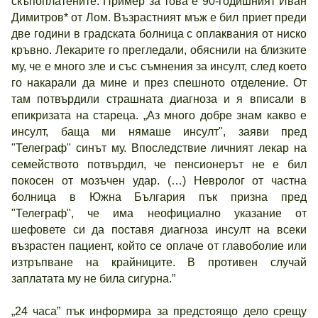
скъпоплатените. Пример за това е 90-годишният Иван
Димитров* от Лом. Възрастният мъж е бил приет преди
две години в градската болница с оплаквания от ниско
кръвно. Лекарите го прегледали, обяснили на близките
му, че е много зле и със съмнения за инсулт, след което
го накарали да мине и през спешното отделение. От
там потвърдили страшната диагноза и я вписали в
епикризата на стареца. „Аз много добре знам какво е
инсулт, баща ми нямаше инсулт", заяви пред
"Телеграф" синът му. Впоследствие личният лекар на
семейството потвърдил, че пенсионерът не е бил
покосен от мозъчен удар. (…) Невролог от частна
болница в Южна България пък призна пред
"Телеграф", че има неофициално указание от
шефовете си да поставя диагноза инсулт на всеки
възрастен пациент, който се оплаче от главоболие или
изтръпване на крайниците. В противен случай
заплатата му не била сигурна.”
„24 часа” пък информира за предстоящо дело срещу