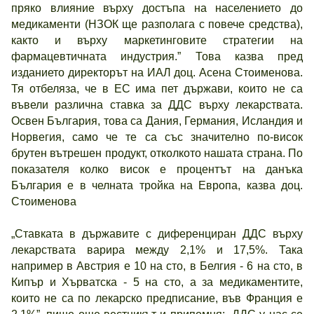
пряко влияние върху достъпа на населението до
медикаменти (НЗОК ще разполага с повече средства),
както и върху маркетинговите стратегии на
фармацевтичната индустрия.” Това казва пред
изданието директорът на ИАЛ доц. Асена Стоименова.
Тя отбеляза, че в ЕС има пет държави, които не са
въвели различна ставка за ДДС върху лекарствата.
Освен България, това са Дания, Германия, Исландия и
Норвегия, само че те са със значително по-висок
брутен вътрешен продукт, отколкото нашата страна. По
показателя колко висок е процентът на данъка
България е в челната тройка на Европа, казва доц.
Стоименова
„Ставката в държавите с диференциран ДДС върху
лекарствата варира между 2,1% и 17,5%. Така
например в Австрия е 10 на сто, в Белгия - 6 на сто, в
Кипър и Хърватска - 5 на сто, а за медикаментите,
които не са по лекарско предписание, във Франция е