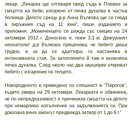
лекар. „Лекарка ще отговаря пред съда в Плевен за
смъртта на бебе, изгорено от печка духалка в частна
болница. Делото срещу д-р Анна Вълкова ще се гледа
в окръжния съд на 11 юни”, пише изданието и
припомня: „Момиченцето се ражда със секцио на 24
октомври 2012 г. Доносено е, тежи 3,3 кг. Дежурният
неонатолог д-р Вълкова преценява, че бебето диша
трудно, и за да се адаптира, го настанява в
интензивната стая. За затоплянето й там е включена
печка духалка. След около час-два акушерки откриват
бебето с изгаряния по телцето.
Новороденото е приведено по спешност в "Пирогов",
където умира на 29 октомври. Лекарката е обвинена,
че по непредпазливост е причинила смъртта на детето
при немарливо изпълнение на задълженията си. При
доказана вина законът предвижда затвор от 1 до 6 г.”