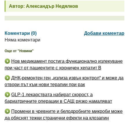
Автор: Александър Недялков
Коментари (0)
Добави коментар
Няма коментари
Още от "Новини"
Нов медикамент постига функционално излекуване
при част от пациентите с хроничен хепатит B
ДНК-ремонтен ген „излиза извън контрол“ и може да
отвори път към нови терапии при рак
GLP-1 лекарствата набират скорост, а
бариатричните операции в САЩ рязко намаляват
Промени в чревните и белодробните микроби може
да обяснят тежки странични ефекти на клозапин