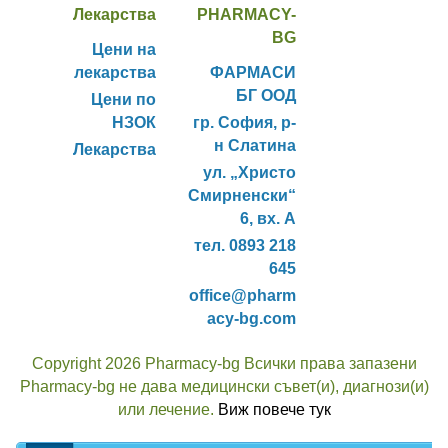
Лекарства
PHARMACY-
BG
Цени на
лекарства
ФАРМАСИ
БГ ООД
Цени по
НЗОК
гр. София, р-
н Слатина
Лекарства
ул. „Христо
Смирненски“
6, вх. А
тел. 0893 218
645
office@pharm
acy-bg.com
Copyright 2026 Pharmacy-bg Всички права запазени
Pharmacy-bg не дава медицински съвет(и), диагнози(и)
или лечение.
Виж повече тук