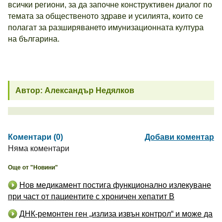
всички региони, за да започне конструктивен диалог по
темата за общественото здраве и усилията, които се
полагат за разширяването имунизационната култура
на българина.
Автор: Александър Недялков
Коментари (0)
Добави коментар
Няма коментари
Още от "Новини"
Нов медикамент постига функционално излекуване
при част от пациентите с хроничен хепатит B
ДНК-ремонтен ген „излиза извън контрол“ и може да