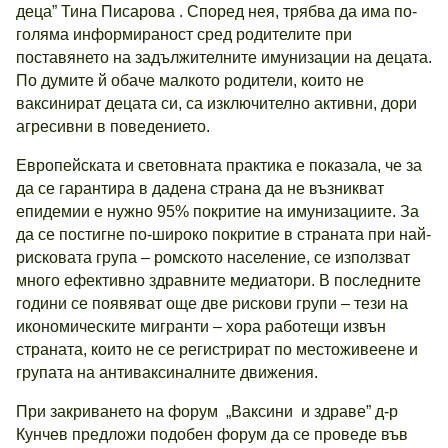
деца” Тина Писарова . Според нея, трябва да има по-
голяма информираност сред родителите при
поставянето на задължителните имунизации на децата.
По думите й обаче малкото родители, които не
ваксинират децата си, са изключително активни, дори
агресивни в поведението.
Европейската и световната практика е показала, че за
да се гарантира в дадена страна да не възникват
епидемии е нужно 95% покритие на имунизациите. За
да се постигне по-широко покритие в страната при най-
рисковата група – ромското население, се използват
много ефективно здравните медиатори. В последните
години се появяват още две рискови групи – тези на
икономическите мигранти – хора работещи извън
страната, които не се регистрират по местоживеене и
групата на антиваксиналните движения.
При закриването на форум „Ваксини и здраве” д-р
Кунчев предложи подобен форум да се проведе във