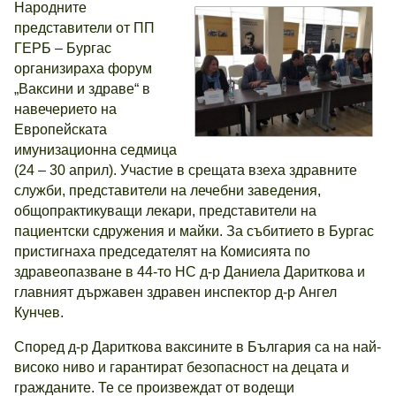
Народните
представители от ПП
ГЕРБ – Бургас
организираха форум
„Ваксини и здраве“ в
навечерието на
Европейската
имунизационна седмица
(24 – 30 април). Участие в срещата взеха здравните
служби, представители на лечебни заведения,
общопрактикуващи лекари, представители на
пациентски сдружения и майки. За събитието в Бургас
пристигнаха председателят на Комисията по
здравеопазване в 44-то НС д-р Даниела Дариткова и
главният държавен здравен инспектор д-р Ангел
Кунчев.
Според д-р Дариткова ваксините в България са на най-
високо ниво и гарантират безопасност на децата и
гражданите. Те се произвеждат от водещи