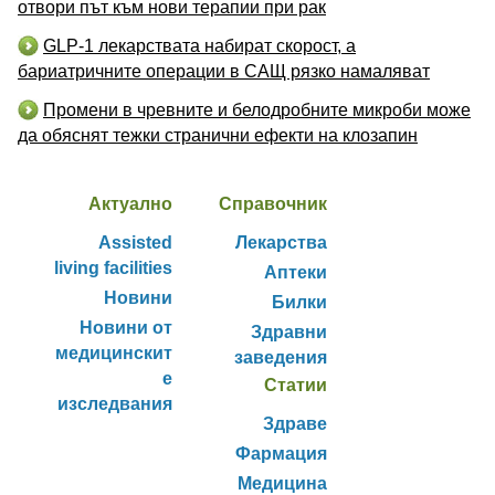
отвори път към нови терапии при рак
GLP-1 лекарствата набират скорост, а
бариатричните операции в САЩ рязко намаляват
Промени в чревните и белодробните микроби може
да обяснят тежки странични ефекти на клозапин
Актуално
Справочник
Assisted
Лекарства
living facilities
Аптеки
Новини
Билки
Новини от
Здравни
медицинскит
заведения
е
Статии
изследвания
Здраве
Фармация
Медицина