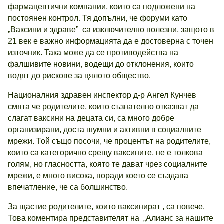
фармацевтични компании, които са подложени на
постоянен контрол. Тя допълни, че форуми като
„Ваксини и здраве” са изключително полезни, защото в
21 век е важно информацията да е достоверна с точен
източник. Така може да се противодейства на
фалшивите новини, водещи до отклонения, които
водят до рискове за цялото общество.
Националния здравен инспектор д-р Ангел Кунчев
смята че родителите, които съзнателно отказват да
слагат ваксини на децата си, са много добре
организирани, доста шумни и активни в социалните
мрежи. Той също посочи, че процентът на родителите,
които са категорично срещу ваксините, не е толкова
голям, но гласността, която те дават чрез социалните
мрежи, е много висока, поради което се създава
впечатление, че са болшинство.
За щастие родителите, които ваксинират , са повече.
Това коментира представителят на „Алианс за нашите