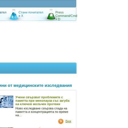
ател
Стани почитател
Press
в X
Command/Cmd
+ D
ини от медицинските изследвания
Учени свързват проблемите с
паметта при менопауза със загуба
на ключов мозъчен протеин
Ново изследване свързва спада на
паметта и концентрацията по време
на...
Виж