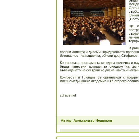
бъдат
между
Орган
съобщ
Клини
„Свети
Ще бъ
постр
сърде
лечен
терор
В рам
правни аспекти и дилеми, юридическата превенци
безопасност на пациента, обясни доц. Стефанов
Конгресната програма тази година включва и н
бъдат изнесени доклади за синдром на „изпе
въвеждането на сестринско досие, както и некли
Конгресът в Пловдив се организира с подкре
Военномедицинска академия и Българска асоциац
zdrave.net
Автор: Александър Недялков