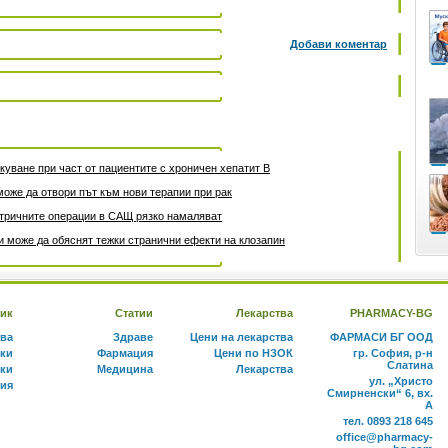
Добави коментар
уване при част от пациентите с хроничен хепатит B
може да отвори път към нови терапии при рак
атричните операции в САЩ рязко намаляват
 може да обяснят тежки странични ефекти на клозапин
ик
Статии
Лекарства
PHARMACY-BG
тва
Здраве
Цени на лекарства
ФАРМАСИ БГ ООД
ки
Фармация
Цени по НЗОК
гр. София, р-н
Слатина
ки
Медицина
Лекарства
ул. „Христо
ния
Смирненски“ 6, вх.
А
тел. 0893 218 645
office@pharmacy-