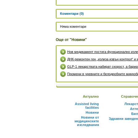
Коментари (0)
Няма коментари
Още от "Новини"
Нов медикамент постига функционално излек
ДНК-ремонтен ген „излиза извън контрол“ и 
GLP-1 лекарствата набират скорост, а бари
Промени в чревните и белодробните микроби
Актуално
Справочн
Assisted living
Лекарс
facilities
Апте
Новини
Бил
Новини от
Здравни заведе
медицинските
изследвания