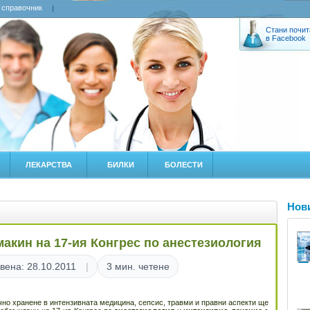
 справочник
Стани почит
в Facebook
ЛЕКАРСТВА
БИЛКИ
БОЛЕСТИ
Нов
акин на 17-ия Конгрес по анестезиология
вена: 28.10.2011
3 мин. четене
чно хранене в интензивната медицина, сепсис, травми и правни аспекти ще