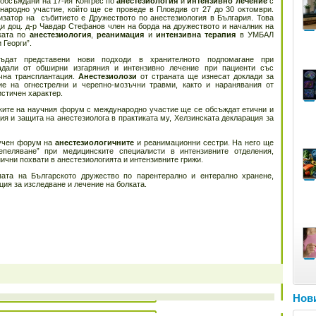
 обсъждани на 17-ия Конгрес по
анестезиология
и
интензивно лечение
с
народно участие, който ще се проведе в Пловдив от 27 до 30 октомври.
изатор на събитието е Дружеството по анестезиология в България. Това
и доц. д-р Чавдар Стефанов член на борда на дружеството и началник на
ката по
анестезиология
,
реанимация
и
интензивна терапия
в УМБАЛ
 Георги”.
дат представени нови подходи в хранителното подпомагане при
адали от обширни изгаряния и интензивно лечение при пациенти със
чна трансплантация.
Анестезиолози
от страната ще изнесат доклади за
ие на огнестрелни и черепно-мозъчни травми, както и наранявания от
истичен характер.
ките на научния форум с международно участие ще се обсъждат етични и
я и защита на анестезиолога в практиката му, Хелзинската декларация за
аучен форум на
анестезиологичните
и реанимационни сестри. На него ще
пеляване” при медицинските специалисти в интензивните отделения,
нични похвати в анестезиологията и интензивните грижи.
пата на Българското дружество по парентерално и ентерално хранене,
ия за изследване и лечение на болката.
Нови