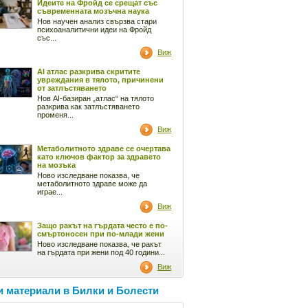
Идеите на Фройд се срещат със
съвременната мозъчна наука
Нов научен анализ свързва стари
психоаналитични идеи на Фройд
със...
Виж
AI атлас разкрива скритите
увреждания в тялото, причинени
от затлъстяването
Нов AI-базиран „атлас“ на тялото
разкрива как затлъстяването
променя...
Виж
Метаболитното здраве се очертава
като ключов фактор за здравето
на мозъка
Ново изследване показва, че
метаболитното здраве може да
играе...
Виж
Защо ракът на гърдата често е по-
смъртоносен при по-млади жени
Ново изследване показва, че ракът
на гърдата при жени под 40 години...
Виж
 материали в Билки и Болести