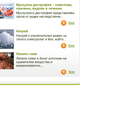
Мускулна дистрофия – симптоми,
причини, видове и лечение
Мускулната дистрофия представлява
група от редки наследствени...
Виж
Натрий
Натрий е изключително важен за
тялото електролит и йон, който...
Виж
Ленено семе
Ленено семе е богат източник на
хранителни вещества и
микроелементи,...
Виж