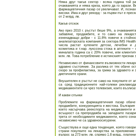
Няма друг такъв сектор - всяка година той р
очакванията и няма криза, която да го зарази. 
фармацевтичния пазар се увеличават. И, познахте
високи. Има и друг рекорд - за първи път е прес
от 2 млрд. лв.
Какъв отскок
Ако през 2010 г. ръстът беше 9%, а очакванията
забавяне, продажбите, и то само на лекарс
изненадващо добри - с 11.8% повече в стойнос
анализаторската компания за сектора IMS Health
числа растат купените детски, лечебни и д
козметика и т.нар. луксозна стока в аптеките –
миналата година са с 20% повече, или клиентите
млн. лв. Това потребление е истинският признак 
Независимо от финансовите възможности лекарст
здравно състояние. За разлика от тях обаче ос
скоро за профилактика, за грижа за здравето и 
диетичните храни.
Внушителен е ръстът не само на покупките от а
са сред традиционните най-големи рекламод
медикаментите си чрез телевизия, които възлизат 
И какви спънки
Проблемите на фармацевтичния пазар обаче
продажбите, конкуренцията е жестока. България
което насърчава реекспорта на медикаменти и 
всъщност са препродажба на западните пазар
трета от необходимите медикаменти, което означ
независимо че са здравноосигурени.
Съществува и още една тенденция, която говори 
страни покупките на лекарства за приложение 
въпрос за 273 млн. лв. спрямо 1.8 млрд., платен