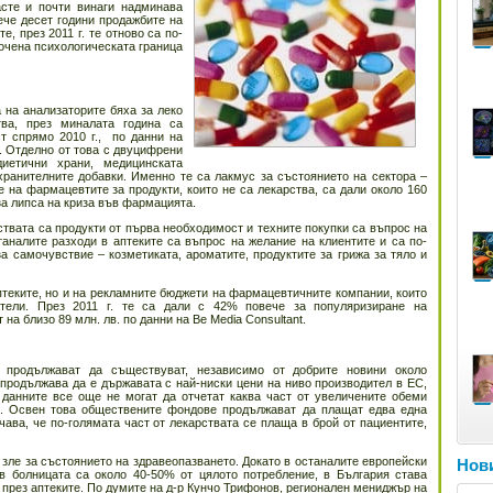
асте и почти винаги надминава
Вече десет години продажбите на
, през 2011 г. те отново са по-
кочена психологическата граница
 на анализаторите бяха за леко
тва, през миналата година са
т спрямо 2010 г., по данни на
. Отделно от това с двуцифрени
иетични храни, медицинската
 хранителните добавки. Именно те са лакмус за състоянието на сектора –
 на фармацевтите за продукти, които не са лекарства, са дали около 160
за липса на криза във фармацията.
вата са продукти от първа необходимост и техните покупки са въпрос на
таналите разходи в аптеките са въпрос на желание на клиентите и са по-
за самочувствие – козметиката, ароматите, продуктите за грижа за тяло и
птеките, но и на рекламните бюджети на фармацевтичните компании, които
атели. През 2011 г. те са дали с 42% повече за популяризиране на
на близо 89 млн. лв. по данни на Be Media Consultant.
 продължават да съществуват, независимо от добрите новини около
 продължава да е държавата с най-ниски цени на ниво производител в ЕС,
данните все още не могат да отчетат каква част от увеличените обеми
и. Освен това обществените фондове продължават да плащат едва една
ава, че по-голямата част от лекарствата се плаща в брой от пациентите,
зле за състоянието на здравеопазването. Докато в останалите европейски
Нови
в болницата са около 40-50% от цялото потребление, в България става
и през аптеките. По думите на д-р Кунчо Трифонов, регионален мениджър на