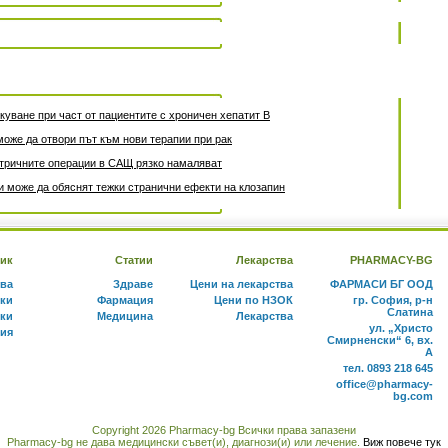
уване при част от пациентите с хроничен хепатит B
може да отвори път към нови терапии при рак
атричните операции в САЩ рязко намаляват
 може да обяснят тежки странични ефекти на клозапин
ик
Статии
Лекарства
PHARMACY-BG
тва
Здраве
Цени на лекарства
ФАРМАСИ БГ ООД
ки
Фармация
Цени по НЗОК
гр. София, р-н
Слатина
ки
Медицина
Лекарства
ул. „Христо
ния
Смирненски“ 6, вх.
А
тел. 0893 218 645
office@pharmacy-
bg.com
Copyright 2026 Pharmacy-bg Всички права запазени
Pharmacy-bg не дава медицински съвет(и), диагнози(и) или лечение.
Виж повече тук