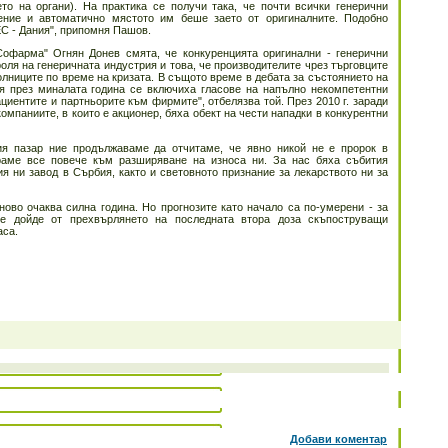
о на органи). На практика се получи така, че почти всички генерични
ение и автоматично мястото им беше заето от оригиналните. Подобно
ЕС - Дания", припомня Пашов.
Софарма" Огнян Донев смята, че конкуренцията оригинални - генерични
оля на генеричната индустрия и това, че производителите чрез търговците
олниците по време на кризата. В същото време в дебата за състоянието на
я през миналата година се включиха гласове на напълно некомпетентни
ациентите и партньорите към фирмите", отбелязва той. През 2010 г. заради
омпаниите, в които е акционер, бяха обект на чести нападки в конкурентни
ия пазар ние продължаваме да отчитаме, че явно никой не е пророк в
ираме все повече към разширяване на износа ни. За нас бяха събития
ия ни завод в Сърбия, както и световното признание за лекарството ни за
ово очаква силна година. Но прогнозите като начало са по-умерени - за
е дойде от прехвърлянето на последната втора доза скъпоструващи
аса.
Добави коментар