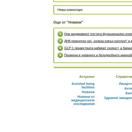
Няма коментари
Още от "Новини"
Нов медикамент постига функционално излек
ДНК-ремонтен ген „излиза извън контрол“ и 
GLP-1 лекарствата набират скорост, а бари
Промени в чревните и белодробните микроби
Актуално
Справочн
Assisted living
Лекарс
facilities
Апте
Новини
Бил
Новини от
Здравни заведе
медицинските
изследвания