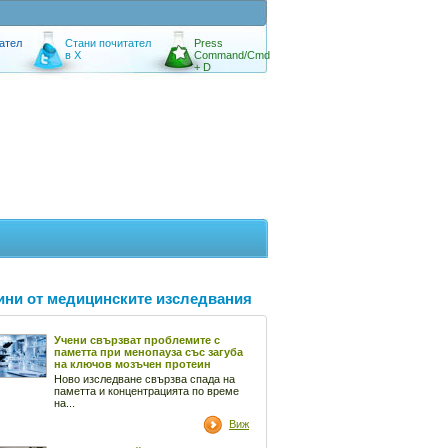
ател
Стани почитател
Press
в X
Command/Cmd
+ D
ини от медицинските изследвания
Учени свързват проблемите с
паметта при менопауза със загуба
на ключов мозъчен протеин
Ново изследване свързва спада на
паметта и концентрацията по време
на...
Виж