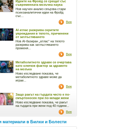
Идеите на Фройд се срещат със
съвременната мозъчна наука
Нов научен анализ свързва стари
психоаналитични идеи на Фройд
със...
Виж
AI атлас разкрива скритите
увреждания в тялото, причинени
от затлъстяването
Нов AI-базиран „атлас“ на тялото
разкрива как затлъстяването
променя...
Виж
Метаболитното здраве се очертава
като ключов фактор за здравето
на мозъка
Ново изследване показва, че
метаболитното здраве може да
играе...
Виж
Защо ракът на гърдата често е по-
смъртоносен при по-млади жени
Ново изследване показва, че ракът
на гърдата при жени под 40 години...
Виж
 материали в Билки и Болести