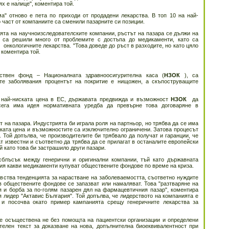
х е налице", коментира той.
" отново е пета по приходи от продадени лекарства. В топ 10 на най-
 част от компаниите са сменили пазарните си позиции.
ята на научноизследователските компании, ръстът на пазара се дължи на
и са решили много от проблемите с достъпа до медикаменти, като са
К
онкологичните лекарства. "Това доведе до ръст в разходите, но като цяло
 коментира той.
ствен фонд – Националната здравноосигурителна каса (
НЗОК
), са
те заболявания процентът на покритие е нищожен, а скъпоструващите
 най-ниската цена в ЕС, държавата предвижда и възможност
НЗОК
да
сега има идея нормативната уредба да превърне това договаряне в
 на пазара. Индустрията би играла роля на партньор, но трябва да се има
ската цена и възможностите са изключително ограничени. Затова процесът
 Той допълва, че производителите би трябвало да получат и гаранции, че
т известни и съответно да трябва да се прилагат в останалите европейски
й като това би застрашило други пазари.
сблъсък между генерични и оригинални компании, тъй като държавната
гия какви медикаменти купуват обществените фондове по време на криза.
увства тенденцията за нарастване на заболеваемостта, съответно нуждите
в обществените фондове се запазват или намаляват. Това "разтваряне на
я и борба за по-голям пазарен дял на фармацевтичния пазар", коментира
 лидер "Актавис България". Той допълва, че лидерството на компанията е
, и посочва окато пример кампанията срещу генеричните лекарства за
 бе осъществена не без помощта на пациентски организации и определени
телен текст за доказване на нова, допълнителна биоеквивалентност при