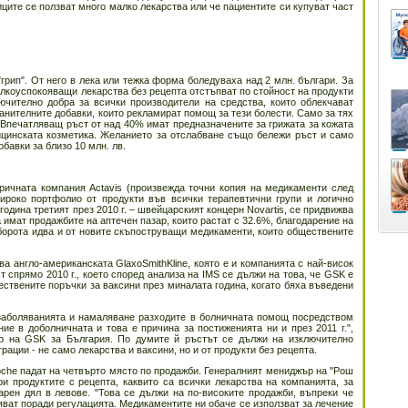
ниците се ползват много малко лекарства или че пациентите си купуват част
"грип". От него в лека или тежка форма боледуваха над 2 млн. българи. За
олкоуспокояващи лекарства без рецепта отстъпват по стойност на продукти
чително добра за всички производители на средства, които облекчават
анителните добавки, които рекламират помощ за тези болести. Само за тях
. Впечатляващ ръст от над 40% имат предназначените за грижата за кожата
дицинската козметика. Желанието за отслабване също бележи ръст и само
бавки за близо 10 млн. лв.
ричната компания Actavis (произвежда точни копия на медикаменти след
ироко портфолио от продукти във всички терапевтични групи и логично
година третият през 2010 г. – швейцарският концерн Novartis, се придвижва
 имат продажбите на аптечен пазар, които растат с 32.6%, благодарение на
оборота идва и от новите скъпоструващи медикаменти, които обществените
ва англо-американската GlaxoSmithKline, която е и компанията с най-висок
 спрямо 2010 г., което според анализа на IMS се дължи на това, че GSK e
ствените поръчки за ваксини през миналата година, когато бяха въведени
заболяванията и намаляване разходите в болничната помощ посредством
ие в доболничната и това е причина за постиженията ни и през 2011 г.",
ор на GSK за България. По думите й ръстът се дължи на изключително
ации - не само лекарства и ваксини, но и от продукти без рецепта.
oche падат на четвърто място по продажби. Генералният мениджър на "Рош
и продуктите с рецепта, каквито са всички лекарства на компанията, за
арен дял в левове. "Това се дължи на по-високите продажби, въпреки че
ват поради регулацията. Медикаментите ни обаче се използват за лечение