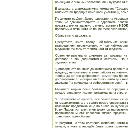
на социално значими заболявания и нуждата от тя
Българската фармацевтична компания "Софарма
големите по традиция няма нови участници, само
По думите на Деян Денев, директор на Асоциаци
това, че администрацията и здравните власт
прехвърлили от здравното министерство в
НЗО
проблеми с лечението на пациентите вече няма",
Сблъсъкът с държавата
Средствата, които плаща най-големият обще
разпределени неравномерно – при най-масови
медикаменти заемат голяма част от бюджета.
Освен че изисква от фирмите да продават на
договаря с тях допълнителни отстъпки. Но 
задължително.
"Договарянето не може да компенсира целия ръст
предвид, че компаниите вече работят на най-ни
трябва да остане доброволен", коментира Денев.
договорените в България отстъпки няма да стана
държави (на принципа на референтните цени), тъ
Миналата година беше белязана от поредния 
лекарствена политика не предвижда ясна страте
"С развитието на кризата, все по-осезаемо се ч
от медикаменти, а в същото време средствата 
ножицата" предизвика още по-силна конкуренци
Илия Пашов, изпълнителен директор на пазарния
провокирало много нелоялни бизнес практики
трансплантирани болни.
"В резултат на тази неетична кампания, която
лекари, в новата наредба беше приет ограничи