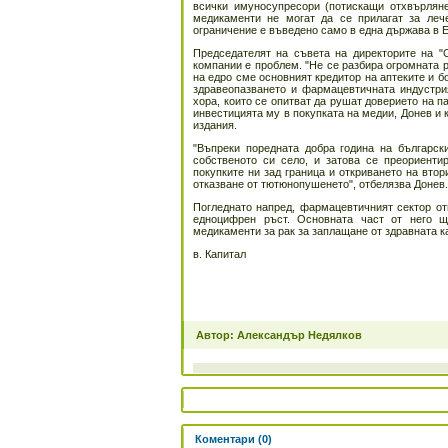
всички имуносупресори (потискащи отхвърлянет
медикаменти не могат да се прилагат за леч
ограничение е въведено само в една държава в 
Председателят на съвета на директорите на "
компании е проблем. "Не се разбира огромната р
на едро сме основният кредитор на аптеките и б
здравеопазването и фармацевтичната индустри
хора, които се опитват да рушат доверието на п
инвестицията му в покупката на медии, Донев и к
издания.
"Въпреки поредната добра година на българск
собственото си село, и затова се преориент
покупките ни зад граница и откриването на втор
отказване от тютюнопушенето", отбелязва Донев.
Погледнато напред, фармацевтичният сектор отн
едноцифрен ръст. Основната част от него щ
медикаменти за рак за заплащане от здравната к
в. Капитал
Автор: Александър Недялков
Коментари (0)