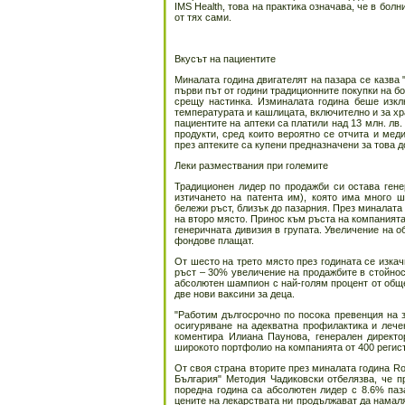
IMS Health, това на практика означава, че в бол
от тях сами.
Вкусът на пациентите
Миналата година двигателят на пазара се казва 
първи път от години традиционните покупки на б
срещу настинка. Изминалата година беше изклю
температурата и кашлицата, включително и за хр
пациентите на аптеки са платили над 13 млн. лв
продукти, сред които вероятно се отчита и ме
през аптеките са купени предназначени за това до
Леки размествания при големите
Традиционен лидер по продажби си остава гене
изтичането на патента им), която има много ш
бележи ръст, близък до пазарния. През миналата 
на второ място. Принос към ръста на компанията
генеричната дивизия в групата. Увеличение на 
фондове плащат.
От шесто на трето място през годината се изкач
ръст – 30% увеличение на продажбите в стойност
абсолютен шампион с най-голям процент от обще
две нови ваксини за деца.
"Работим дългосрочно по посока превенция на 
осигуряване на адекватна профилактика и лечен
коментира Илиана Паунова, генерален директ
широкото портфолио на компанията от 400 регистр
От своя страна вторите през миналата година R
България" Методия Чадиковски отбелязва, че пр
поредна година са абсолютен лидер с 8.6% паз
цените на лекарствата ни продължават да намаля