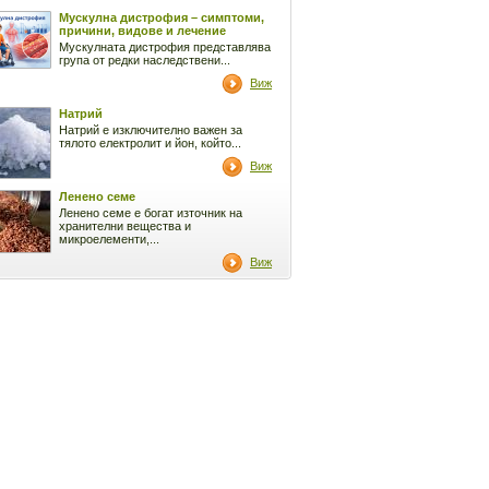
Мускулна дистрофия – симптоми,
причини, видове и лечение
Мускулната дистрофия представлява
група от редки наследствени...
Виж
Натрий
Натрий е изключително важен за
тялото електролит и йон, който...
Виж
Ленено семе
Ленено семе е богат източник на
хранителни вещества и
микроелементи,...
Виж