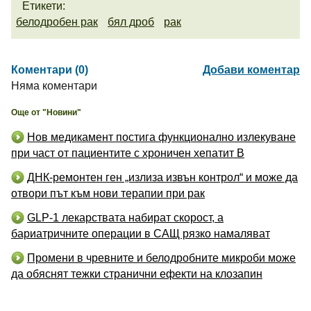
Етикети:
белодробен рак
бял дроб
рак
Коментари (0)
Добави коментар
Няма коментари
Още от "Новини"
Нов медикамент постига функционално излекуване
при част от пациентите с хроничен хепатит B
ДНК-ремонтен ген „излиза извън контрол“ и може да
отвори път към нови терапии при рак
GLP-1 лекарствата набират скорост, а
бариатричните операции в САЩ рязко намаляват
Промени в чревните и белодробните микроби може
да обяснят тежки странични ефекти на клозапин