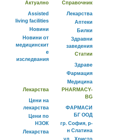
Актуално
Справочник
Assisted
Лекарства
living facilities
Аптеки
Новини
Билки
Новини от
Здравни
медицинскит
заведения
е
Статии
изследвания
Здраве
Фармация
Медицина
Лекарства
PHARMACY-
BG
Цени на
лекарства
ФАРМАСИ
БГ ООД
Цени по
НЗОК
гр. София, р-
н Слатина
Лекарства
ул. „Христо