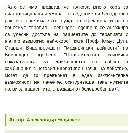
"Като се има предвид, че толкова много хора са
диагностицирани и умират в следствие на белодробен
рак, все още има ясна нужда от ефективна и лесно
поносима терапия. Boehringer Ingelheim се ангажира
да улесни достъпа на пациентите до терапията с
afatinib възможно най-скоро", каза Проф. Клаус Дуги,
Старши Вицепрезидент "Медицински дейности" на
Boehringer Ingelheim. "Положителните клинични
доказателства за ефикасността на afatinib в
комбинация с неговия иновативен начин на действие,
могат да го превърнат в една изключителна
възможност на лечение, осигуряваща така нужните
ползи за пациентите, страдащи от белодробен рак".
Автор: Александър Недялков