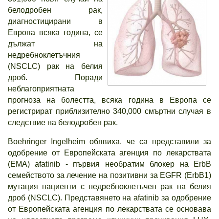
белодробен рак,
диагностицирани в
Европа всяка година, се
дължат на
недребноклетъчния
(NSCLC) рак на белия
дроб. Поради
неблагоприятната
прогноза на болестта, всяка година в Европа се
регистрират приблизително 340,000 смъртни случая в
следствие на белодробен рак.
Boehringer Ingelheim обявиха, че са представили за
одобрение от Европейската агенция по лекарствата
(EMA) afatinib - първия необратим блокер на ErbB
семейството за лечение на позитивни за EGFR (ErbB1)
мутация пациенти с недребноклетъчен рак на белия
дроб (NSCLC). Представянето на afatinib за одобрение
от Европейската агенция по лекарствата се основава