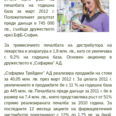
печалбата на годишна
база за март 2012 г.
Положителният резултат
преди данъци е 745 000
лв., съобщи дружеството
чрез БфБ-София.
За тримесечието печалбата на дистрибутора на
лекарства и апаратура е 1,9 млн. лв., като се увеличава
с 9,2% на годишна база. Основен акционер в
дружеството е „Софарма" АД.
„Софарма Трейдинг" АД реализира продажби на стоки
за 40,05 млн. лв. през март 2012 г. За цялата 2011 г.
увеличението в продажбите бе с 11 % на годишна база
до 445 млн. лв. Печалбата преди данъци за 2011 г. бе в
размер на 7,4 млн. лв., което представлява ръст от 51%
спрямо реализираната печалба за 2010 година. За
последните 12 месеца акциите на фармацевтичния
дистрибутор поевтиняват с 12% до 1,75 лв. за брой.