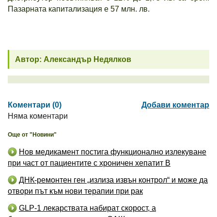
Пазарната капитализация е 57 млн. лв.
Автор: Александър Недялков
Коментари (0)
Добави коментар
Няма коментари
Още от "Новини"
Нов медикамент постига функционално излекуване
при част от пациентите с хроничен хепатит B
ДНК-ремонтен ген „излиза извън контрол“ и може да
отвори път към нови терапии при рак
GLP-1 лекарствата набират скорост, а