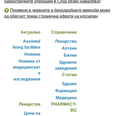
бариатричните операции в САЩ рязко намаляват
Промени в чревните и белодробните микроби може
да обяснят тежки странични ефекти на клозапин
Актуално
Справочник
Assisted
Лекарства
living facilities
Аптеки
Новини
Билки
Новини от
Здравни
медицинскит
заведения
е
Статии
изследвания
Здраве
Фармация
Медицина
Лекарства
PHARMACY-
BG
Цени на