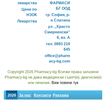
лекарства
ФАРМАСИ
БГ ООД
Цени по
НЗОК
гр. София, р-
н Слатина
Лекарства
ул. „Христо
Смирненски“
6, вх. А
тел. 0893 218
645
office@pharm
acy-bg.com
Copyright 2026 Pharmacy-bg Всички права запазени
Pharmacy-bg не дава медицински съвет(и), диагнози(и)
или лечение.
Виж повече тук
2026
За нас
Контакти
Реклама
Новини
Статии
Билки