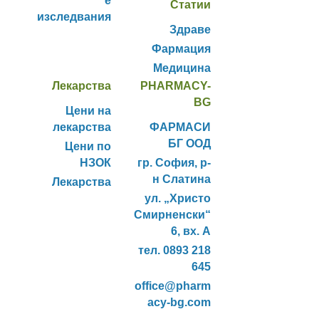
е
Статии
изследвания
Здраве
Фармация
Медицина
Лекарства
PHARMACY-
BG
Цени на
лекарства
ФАРМАСИ
БГ ООД
Цени по
НЗОК
гр. София, р-
н Слатина
Лекарства
ул. „Христо
Смирненски“
6, вх. А
тел. 0893 218
645
office@pharm
acy-bg.com