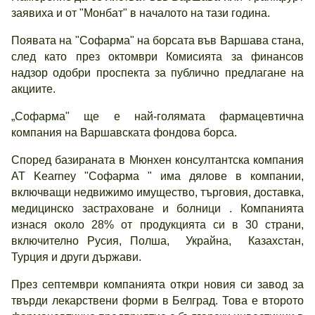
заявиха и от "Монбат" в началото на тази година.
Появата на "Софарма" на борсата във Варшава стана,
след като през октомври Комисията за финансов
надзор одобри проспекта за публично предлагане на
акциите.
„Софарма" ще е най-голямата фармацевтична
компания на Варшавската фондова борса.
Според базираната в Мюнхен консултантска компания
AT Kearney "Софарма " има дялове в компании,
включващи недвижимо имущество, търговия, доставка,
медицинско застраховане и болници . Компанията
изнася около 28% от продукцията си в 30 страни,
включително Русия, Полша, Украйна, Казахстан,
Турция и други държави.
През септември компанията откри новия си завод за
твърди лекарствени форми в Белград. Това е второто