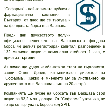
"Софарма" - най-голямата публична
фармацевтична компания в
България, от днес ще се търгува и
на фондовата борса във Варшава.
Преди дни дружеството получи
официално решението на Варшавската фондова
борса, че целият регистриран капитал, разпределен в
132 милиона акции с номинална стойност 1 лев, е
приет за търговия.
Аз лично ще ударя камбаната за старт на търговията,
заяви Огнян Донев, изпълнителен директор на
"Софарма". (Какво е мнението му за листването на
дружеството във Варшава - виж на 20-а стр.)
Компанията ще пусне на борсата във Варшава свои
акции за 93,2 млн. долара. От "Софарма" уточниха, че
те ще се търгуват с борсов код SPH.