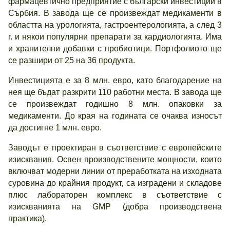
фармацевтично предприятие с български инвестиции в
Сърбия. В завода ще се произвеждат медикаменти в
областта на урологията, гастроентерологията, а след 3
г. и някои популярни препарати за кардиологията. Има
и хранителни добавки с пробиотици. Портфолиото ще
се разшири от 25 на 36 продукта.
Инвестицията е за 8 млн. евро, като благодарение на
нея ще бъдат разкрити 110 работни места. В завода ще
се произвеждат годишно 8 млн. опаковки за
медикаменти. До края на годината се очаква износът
да достигне 1 млн. евро.
Заводът е проектиран в съответствие с европейските
изисквания. Освен производствените мощности, които
включват модерни линии от преработката на изходната
суровина до крайния продукт, са изградени и складове
плюс лабораторен комплекс в съответствие с
изискванията на GMP (добра производствена
практика).