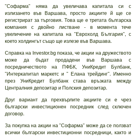
"Софарма" няма да увеличава капитала си с
излизането във Варшава, просто акциите й ще се
регистрират за търговия. Това ще е третата българска
компания с двойно листване - в момента тече
увеличение на капитала на "Еврохолд България", с
което холдингът също ще излезе във Варшава.
Справка на Investor.bg показа, че акции на дружеството
може да бъдат продадени във Варшава с
посредничеството на ПФБК, УниКредит Булбанк,
"Интеркапитал маркетс и " Елана трейдинг". Именно
през УниКредит Булбанк става връзката между
Централния депозитар и Полския депозитар.
Друг вариант да прехвърлите акциите си е чрез
български инвестиционен посредник след сключен
договор.
За покупка на акции на "Софарма" може да се ползват
всички български инвестиционни посредници, както и