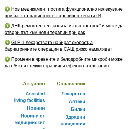
Нов медикамент постига функционално излекуване
при част от пациентите с хроничен хепатит B
ДНК-ремонтен ген „излиза извън контрол“ и може да
отвори път към нови терапии при рак
GLP-1 лекарствата набират скорост, а
бариатричните операции в САЩ рязко намаляват
Промени в чревните и белодробните микроби може
да обяснят тежки странични ефекти на клозапин
Актуално
Справочник
Assisted
Лекарства
living facilities
Аптеки
Новини
Билки
Новини от
Здравни
медицинскит
заведения