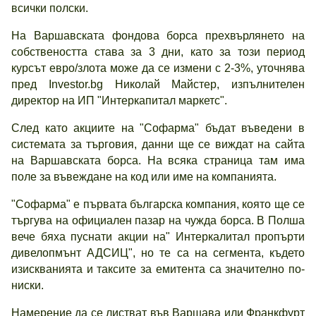
всички полски.
На Варшавската фондова борса прехвърлянето на
собствеността става за 3 дни, като за този период
курсът евро/злота може да се измени с 2-3%, уточнява
пред Investor.bg Николай Майстер, изпълнителен
директор на ИП "Интеркапитал маркетс".
След като акциите на "Софарма" бъдат въведени в
системата за търговия, данни ще се виждат на сайта
на Варшавската борса. На всяка страница там има
поле за въвеждане на код или име на компанията.
"Софарма" е първата българска компания, която ще се
търгува на официален пазар на чужда борса. В Полша
вече бяха пуснати акции на" Интеркалитал пропърти
дивелопмънт АДСИЦ", но те са на сегмента, където
изискванията и таксите за емитента са значително по-
ниски.
Намерение да се листват във Варшава или Франкфурт