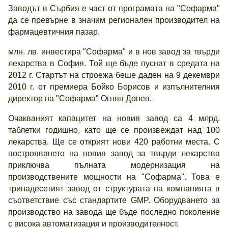
Заводът в Сърбия е част от програмата на "Софарма"
да се превърне в значим регионален производител на
фармацевтичния пазар.
млн. лв. инвестира "Софарма" и в нов завод за твърди
лекарства в София. Той ще бъде пуснат в средата на
2012 г. Стартът на строежа беше даден на 9 декември
2010 г. от премиера Бойко Борисов и изпълнителния
директор на "Софарма" Огнян Донев.
Очакваният капацитет на новия завод са 4 млрд.
таблетки годишно, като ще се произвеждат над 100
лекарства. Ще се открият нови 420 работни места. С
построяването на новия завод за твърди лекарства
приключва пълната модернизация на
производствените мощности на "Софарма". Това е
тринадесетият завод от структурата на компанията в
съответствие със стандартите GMP. Оборудването за
производство на завода ще бъде последно поколение
с висока автоматизация и производителност.