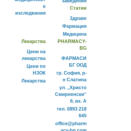
заведения
е
Статии
изследвания
Здраве
Фармация
Медицина
Лекарства
PHARMACY-
BG
Цени на
лекарства
ФАРМАСИ
БГ ООД
Цени по
НЗОК
гр. София, р-
н Слатина
Лекарства
ул. „Христо
Смирненски“
6, вх. А
тел. 0893 218
645
office@pharm
acy-bg.com