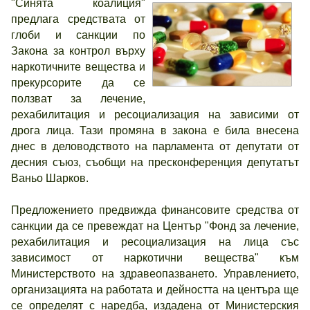
"Синята коалиция"
предлага средствата от
глоби и санкции по
Закона за контрол върху
наркотичните вещества и
прекурсорите да се
ползват за лечение,
рехабилитация и ресоциализация на зависими от
дрога лица. Тази промяна в закона е била внесена
днес в деловодството на парламента от депутати от
десния съюз, съобщи на пресконференция депутатът
Ваньо Шарков.
Предложението предвижда финансовите средства от
санкции да се превеждат на Център "Фонд за лечение,
рехабилитация и ресоциализация на лица със
зависимост от наркотични вещества" към
Министерството на здравеопазването. Управлението,
организацията на работата и дейността на центъра ще
се определят с наредба, издадена от Министерския