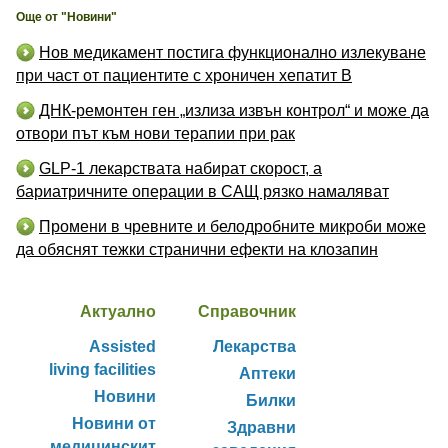
Още от "Новини"
Нов медикамент постига функционално излекуване
при част от пациентите с хроничен хепатит B
ДНК-ремонтен ген „излиза извън контрол“ и може да
отвори път към нови терапии при рак
GLP-1 лекарствата набират скорост, а
бариатричните операции в САЩ рязко намаляват
Промени в чревните и белодробните микроби може
да обяснят тежки странични ефекти на клозапин
Актуално
Справочник
Assisted
Лекарства
living facilities
Аптеки
Новини
Билки
Новини от
Здравни
медицинскит