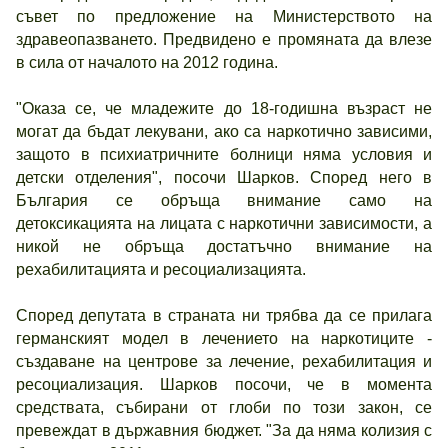
съвет по предложение на Министерството на
здравеопазването. Предвидено е промяната да влезе
в сила от началото на 2012 година.
"Оказа се, че младежите до 18-годишна възраст не
могат да бъдат лекувани, ако са наркотично зависими,
защото в психиатричните болници няма условия и
детски отделения", посочи Шарков. Според него в
България се обръща внимание само на
детоксикацията на лицата с наркотични зависимости, а
никой не обръща достатъчно внимание на
рехабилитацията и ресоциализацията.
Според депутата в страната ни трябва да се прилага
германският модел в лечението на наркотиците -
създаване на центрове за лечение, рехабилитация и
ресоциализация. Шарков посочи, че в момента
средствата, събирани от глоби по този закон, се
превеждат в държавния бюджет. "За да няма колизия с