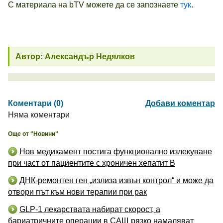
С материала на bTV можете да се запознаете
тук
.
Автор: Александър Недялков
Коментари (0)
Добави коментар
Няма коментари
Още от "Новини"
Нов медикамент постига функционално излекуване
при част от пациентите с хроничен хепатит B
ДНК-ремонтен ген „излиза извън контрол“ и може да
отвори път към нови терапии при рак
GLP-1 лекарствата набират скорост, а
бариатричните операции в САЩ рязко намаляват