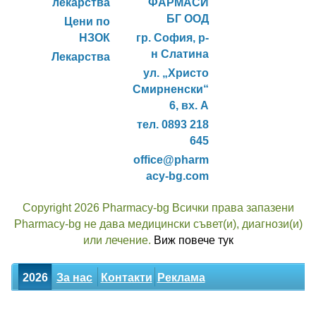
лекарства
ФАРМАСИ
БГ ООД
Цени по
НЗОК
гр. София, р-
н Слатина
Лекарства
ул. „Христо
Смирненски“
6, вх. А
тел. 0893 218
645
office@pharm
acy-bg.com
Copyright 2026 Pharmacy-bg Всички права запазени
Pharmacy-bg не дава медицински съвет(и), диагнози(и)
или лечение.
Виж повече тук
2026
За нас
Контакти
Реклама
Новини
Статии
Билки