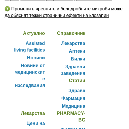
Промени в чревните и белодробните микроби може
да обяснят тежки странични ефекти на клозапин
Актуално
Справочник
Assisted
Лекарства
living facilities
Аптеки
Новини
Билки
Новини от
Здравни
медицинскит
заведения
е
Статии
изследвания
Здраве
Фармация
Медицина
Лекарства
PHARMACY-
BG
Цени на