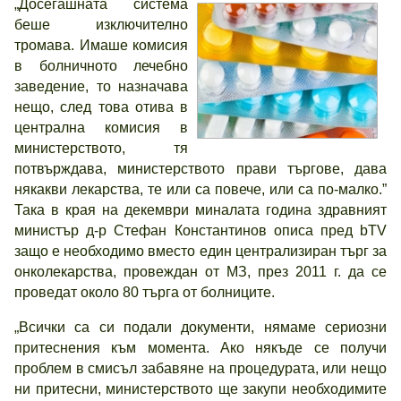
„Досегашната система
беше изключително
тромава. Имаше комисия
в болничното лечебно
заведение, то назначава
нещо, след това отива в
централна комисия в
министерството, тя
потвърждава, министерството прави търгове, дава
някакви лекарства, те или са повече, или са по-малко.”
Така в края на декември миналата година здравният
министър д-р Стефан Константинов описа пред bTV
защо е необходимо вместо един централизиран търг за
онколекарства, провеждан от МЗ, през 2011 г. да се
проведат около 80 търга от болниците.
„Всички са си подали документи, нямаме сериозни
притеснения към момента. Ако някъде се получи
проблем в смисъл забавяне на процедурата, или нещо
ни притесни, министерството ще закупи необходимите