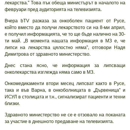
лекарства.” Това пък обеща министърът в началото на
февруари пред аудиторията на телевизията.
Вчера bTV разказа за онкоболен пациент от Русе,
който вместо да получи лекарството си на 8-ми април,
е получил информацията, че то ще бъде налично на 30-
ти май. „В момента нашата информация в МЗ е, че
липси на лекарства цялостно няма”, отговори Надя
Димитрова от здравното министерство.
Днес стана ясно, че информация за липсващи
онколекарства изглежда няма само в МЗ.
Онкомедикаменти втори месец липсват както в Русе,
така и във Варна, в онкоболницата в „Дървеница” и
ИСУЛ в столицата и т.н., сигнализират пациенти и техни
близки.
Здравното министерство не се е отзовало на поканата
за участие в днешното предаване на телевизията.