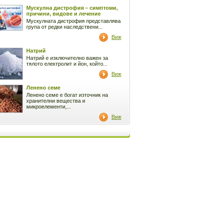
Мускулна дистрофия – симптоми,
причини, видове и лечение
Мускулната дистрофия представлява
група от редки наследствени...
Виж
Натрий
Натрий е изключително важен за
тялото електролит и йон, който...
Виж
Ленено семе
Ленено семе е богат източник на
хранителни вещества и
микроелементи,...
Виж