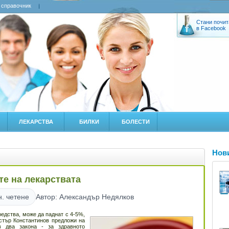
 справочник
Стани почит
в Facebook
ЛЕКАРСТВА
БИЛКИ
БОЛЕСТИ
Нов
те на лекарствата
н. четене
Автор: Александър Недялков
едства, може да паднат с 4-5%,
стър Константинов предложи на
в два закона - за здравното