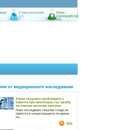
ател
Стани почитател
Press
в X
Command/Cmd
+ D
ини от медицинските изследвания
Учени свързват проблемите с
паметта при менопауза със загуба
на ключов мозъчен протеин
Ново изследване свързва спада на
паметта и концентрацията по време
на...
Виж