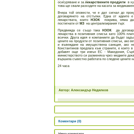
осигуряване и за
лекарствените продукти
в ху
това ще свали разходите на касата за медикамен
Вчера той оповести, че е дал сигнал до прок
договарянето на отстъпки. Една от идеите 
лекарствата, които
НЗОК
покрива, няма да 
постигнати от
МЗ
на централизирания търг.
Предвижда се също така
НЗОК
да договар
лекарства в позитивния списък като 100% плате
всички. Друга идея е компаниите да бъдат зад
цените на продукти от позитивния списък, ако ве
и въвеждане на имуществена санкция, ако не
Константинов предлага към страните, е които в
добавят още три извън ЕС - Македония, Сър
министерството си разменяха чрез медиите доказ
вършила съвестно работата по следене цените н
24 часа
Автор: Александър Недялков
Коментари (0)
Няма коментари