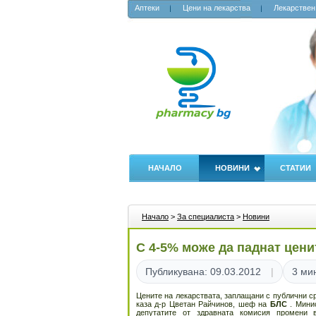
Аптеки
Цени на лекарства
Лекарствен
НАЧАЛО
НОВИНИ
СТАТИИ
Начало
>
За специалиста
>
Новини
С 4-5% може да паднат цени
Публикувана: 09.03.2012
3 ми
Цените на лекарствата, заплащани с публични ср
каза д-р Цветан Райчинов, шеф на
БЛС
. Мини
депутатите от здравната комисия промени 