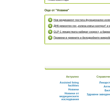
Още от "Новини"
Нов медикамент постига функционално излек
ДНК-ремонтен ген „излиза извън контрол“ и 
GLP-1 лекарствата набират скорост, а бари
Промени в чревните и белодробните микроби
Актуално
Справочн
Assisted living
Лекарс
facilities
Апте
Новини
Бил
Новини от
Здравни заведе
медицинските
изследвания