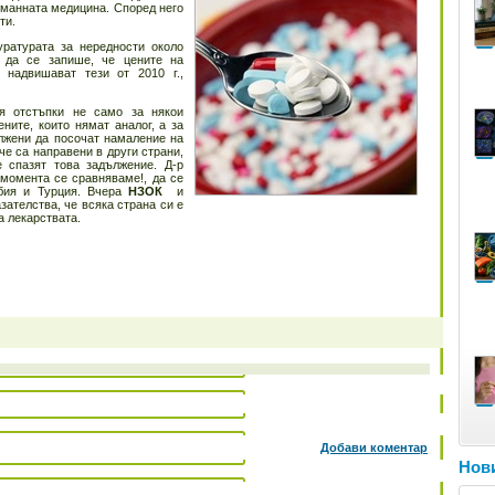
манната медицина. Според него
ти.
уратурата за нередности около
е да се запише, че цените на
надвишават тези от 2010 г.,
я отстъпки не само за някои
ните, които нямат аналог, а за
ължени да посочат намаление на
че са направени в други страни,
 спазят това задължение. Д-р
 момента се сравняваме!, да се
бия и Турция. Вчера
НЗОК
и
ателства, че всяка страна си е
а лекарствата.
Добави коментар
Нови