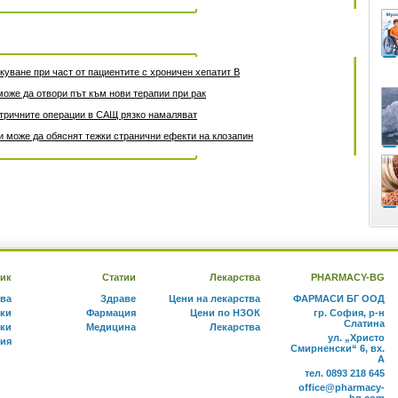
уване при част от пациентите с хроничен хепатит B
може да отвори път към нови терапии при рак
атричните операции в САЩ рязко намаляват
 може да обяснят тежки странични ефекти на клозапин
ик
Статии
Лекарства
PHARMACY-BG
тва
Здраве
Цени на лекарства
ФАРМАСИ БГ ООД
ки
Фармация
Цени по НЗОК
гр. София, р-н
Слатина
ки
Медицина
Лекарства
ул. „Христо
ния
Смирненски“ 6, вх.
А
тел. 0893 218 645
office@pharmacy-