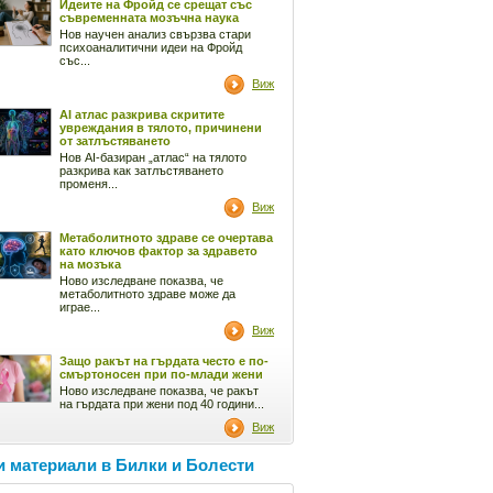
Идеите на Фройд се срещат със
съвременната мозъчна наука
Нов научен анализ свързва стари
психоаналитични идеи на Фройд
със...
Виж
AI атлас разкрива скритите
увреждания в тялото, причинени
от затлъстяването
Нов AI-базиран „атлас“ на тялото
разкрива как затлъстяването
променя...
Виж
Метаболитното здраве се очертава
като ключов фактор за здравето
на мозъка
Ново изследване показва, че
метаболитното здраве може да
играе...
Виж
Защо ракът на гърдата често е по-
смъртоносен при по-млади жени
Ново изследване показва, че ракът
на гърдата при жени под 40 години...
Виж
 материали в Билки и Болести