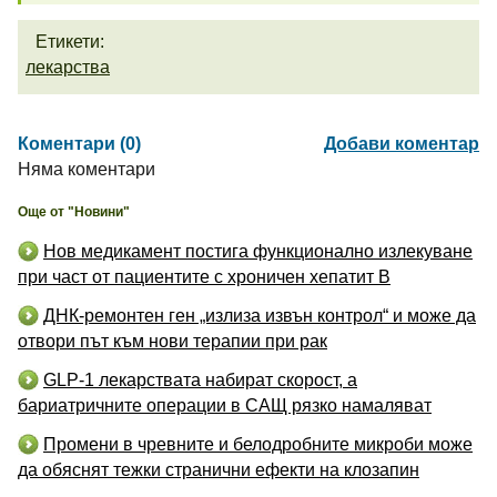
Етикети:
лекарства
Коментари (0)
Добави коментар
Няма коментари
Още от "Новини"
Нов медикамент постига функционално излекуване
при част от пациентите с хроничен хепатит B
ДНК-ремонтен ген „излиза извън контрол“ и може да
отвори път към нови терапии при рак
GLP-1 лекарствата набират скорост, а
бариатричните операции в САЩ рязко намаляват
Промени в чревните и белодробните микроби може
да обяснят тежки странични ефекти на клозапин