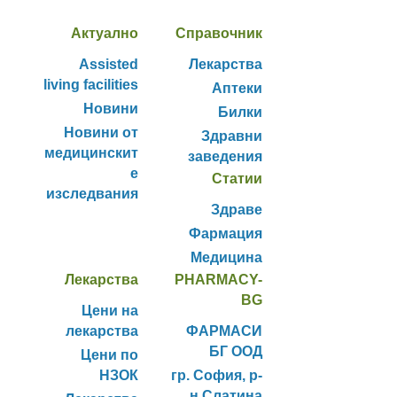
Актуално
Справочник
Assisted
Лекарства
living facilities
Аптеки
Новини
Билки
Новини от
Здравни
медицинскит
заведения
е
Статии
изследвания
Здраве
Фармация
Медицина
Лекарства
PHARMACY-
BG
Цени на
лекарства
ФАРМАСИ
БГ ООД
Цени по
НЗОК
гр. София, р-
н Слатина