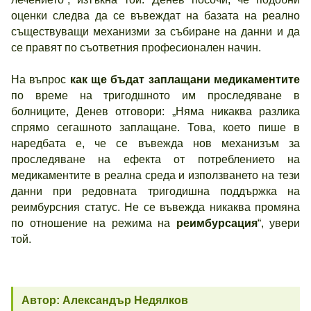
оценки следва да се въвеждат на базата на реално
съществуващи механизми за събиране на данни и да
се правят по съответния професионален начин.
На въпрос
как ще бъдат заплащани медикаментите
по време на тригодшното им проследяване в
болниците, Денев отговори: „Няма никаква разлика
спрямо сегашното заплащане. Това, което пише в
наредбата е, че се въвежда нов механизъм за
проследяване на ефекта от потреблението на
медикаментите в реална среда и използването на тези
данни при редовната тригодишна поддържка на
реимбурсния статус. Не се въвежда никаква промяна
по отношение на режима на
реимбурсация
“, увери
той.
Автор: Александър Недялков