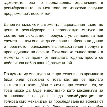
„Доколкото това не представлява ограничение в
реимбурсацията, на мен това ми изглежда разумно
предложение“, посочи той.
Денев изтъкна, че и в момента Националният съвет по
цени и реимбурсиране преразглежда статуса на
съответния лекарствен продукт. „Тук се появява нов
елемент – тази оценка да се прави на базата на данни
от реалното приложение на лекарствения продукт и
проследяване на ефекта. Тази оценка съществува и в
момента и се прави от миналата година, просто се
добавя нов набор данни“, разясни той.
По думите му евентуалните притеснения по промяната
биха били свързани с това как ще се прилага
конкретният текст. „Моите лични притеснения са, че
това може да бъде използвано като механизъм за
ограничаване на достъпа до
реимбурсация
, не
толкова като механизъм за проследяване на ефекта от
лечението“, изтъкна той. Денев посочи, че подобни