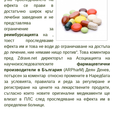
ефекта се прави в
достатъчно широк кръг
лечебни заведения и не
представлява
ограничение за
реимбурсацията
на ,
тоест проследяваме
ефекта им и това не води до ограничаване на достъпа
до лечение, ние нямаме нищо против“. Това коментира
пред Zdrave.net директорът на Асоциацията на
научноизследователските
фармацевтични
производители в България
(ARPharM) Деян Денев,
потърсен за коментар относно промените в Наредбата
за условията, правилата и реда за регулиране и
регистриране на цените на лекарствените продукти,
съгласно които новите оригинални медикаменти ще
влизат в ПЛС след проследяване на ефекта им в
определени болници.