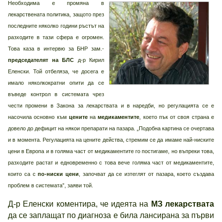
Необходима е промяна в
лекарствената политика, защото през
последните няколко години ръстът на
разходите в тази сфера е огромен.
Това каза в интервю за БНР зам.-
председателят на БЛС
д-р Кирил
Еленски. Той отбеляза, че досега е
имало няколкократни опити да се
въведе контрол в системата чрез
чести промени в Закона за лекарствата и в наредби, но регулацията се е
насочила основно към
цените
на
медикаментите
, което пък от своя страна е
довело до дефицит на някои препарати на пазара. „Подобна картина се очертава
и в момента. Регулацията на цените действа, стремим се да имаме най-ниските
цени в Европа и в голяма част от медикаментите го постигаме, но въпреки това,
разходите растат и едновременно с това вече голяма част от медикаментите,
които са с
по-ниски цени
, започват да се изтеглят от пазара, което създава
проблем в системата”, заяви той.
Д-р Еленски коментира, че идеята на
МЗ лекарствата
да се заплащат по диагноза е била лансирана за първи