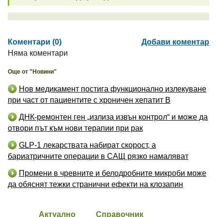
Коментари (0)
Добави коментар
Няма коментари
Още от "Новини"
Нов медикамент постига функционално излекуване
при част от пациентите с хроничен хепатит B
ДНК-ремонтен ген „излиза извън контрол“ и може да
отвори път към нови терапии при рак
GLP-1 лекарствата набират скорост, а
бариатричните операции в САЩ рязко намаляват
Промени в чревните и белодробните микроби може
да обяснят тежки странични ефекти на клозапин
Актуално
Справочник