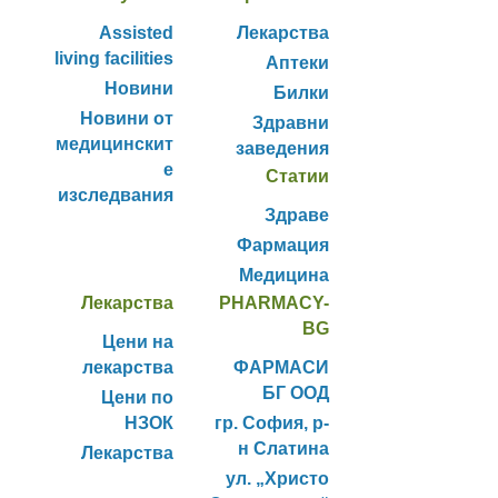
Assisted
Лекарства
living facilities
Аптеки
Новини
Билки
Новини от
Здравни
медицинскит
заведения
е
Статии
изследвания
Здраве
Фармация
Медицина
Лекарства
PHARMACY-
BG
Цени на
лекарства
ФАРМАСИ
БГ ООД
Цени по
НЗОК
гр. София, р-
н Слатина
Лекарства
ул. „Христо