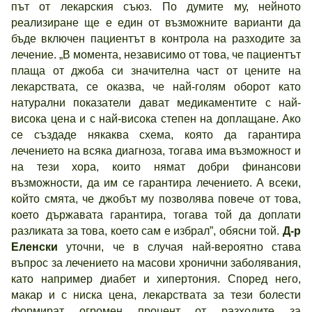
път от лекарския съюз. По думите му, нейното
реализиране ще е един от възможните варианти да
бъде включен пациентът в контрола на разходите за
лечение. „В момента, независимо от това, че пациентът
плаща от джоба си значителна част от цените на
лекарствата, се оказва, че най-голям оборот като
натурални показатели дават медикаментите с най-
висока цена и с най-висока степен на доплащане. Ако
се създаде някаква схема, която да гарантира
лечението на всяка диагноза, тогава има възможност и
на тези хора, които нямат добри финансови
възможности, да им се гарантира лечението. А всеки,
който смята, че джобът му позволява повече от това,
което държавата гарантира, тогава той да доплати
разликата за това, което сам е избрал”, обясни той.
Д-р
Еленски
уточни, че в случая най-вероятно става
въпрос за лечението на масови хронични заболявания,
като например диабет и хипертония. Според него,
макар и с ниска цена, лекарствата за тези болести
формират огромен процент от разходите за