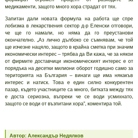
медикаменти, защото много хора страдат от тях.
Запитан дали новата формула на работа ще спре
лобизма в лекарствения сектор д-р Еленски отговори,
че ще го намали, но няма да го преустанови
окончателно. „Аз лично дълбоко се съмнявам, че той
ще изчезне нацяло, защото в крайна сметка при значим
икономически интерес – трябва да Ви кажа, че за някои
от фирмите доставчици икономическият интерес е от
порядъка на десетки милиони оборот годишно само за
територията на България – винаги ще има някакъв
интерес и натиск. Това е един силно конкурентен
пазар, където участниците са много, битката между тях
е доста сериозна, въпреки че се води усмихнато,
защото се води от възпитани хора”, коментира той.
Автор: Александър Недялков