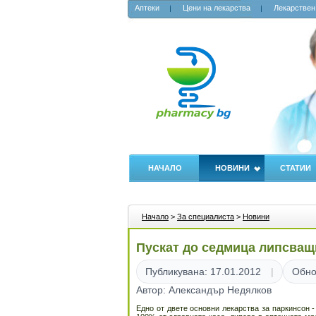
Аптеки
Цени на лекарства
Лекарствен
НАЧАЛО
НОВИНИ
СТАТИИ
Начало
>
За специалиста
>
Новини
Пускат до седмица липсващ
Публикувана: 17.01.2012
Обно
Автор: Александър Недялков
Едно от двете основни лекарства за паркинсон -