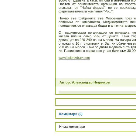
100% от здравната каса, липсва в аптечната мр
Настев от пациентската органиция на хората
опаковат от "Чайка фарма", но се произвеж
фармацевтичната компания "Рош".
Пожар във фабриката във Флоренция през но
обясниха от компанията. Медикаментите ве
понеделник се очаква да бъдат в аптечната мреж
От пациентската организация се оплакаха, ч
касата плаща само 25% от цената. Така хор
доплащат по 220-240 лв. на месец. На пазара им
отложат с 10 г. симптомите. За тях обаче чове
250 лв. на месец. Така за двата медикамента тря
лв. Пациентите с паркинсон у нас били към 30 00
www.bolenzdrav.com
Автор: Александър Недялков
Коментари (0)
Няма коментари