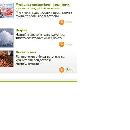
Мускулна дистрофия – симптоми,
причини, видове и лечение
Мускулната дистрофия представлява
група от редки наследствени...
Виж
Натрий
Натрий е изключително важен за
тялото електролит и йон, който...
Виж
Ленено семе
Ленено семе е богат източник на
хранителни вещества и
микроелементи,...
Виж