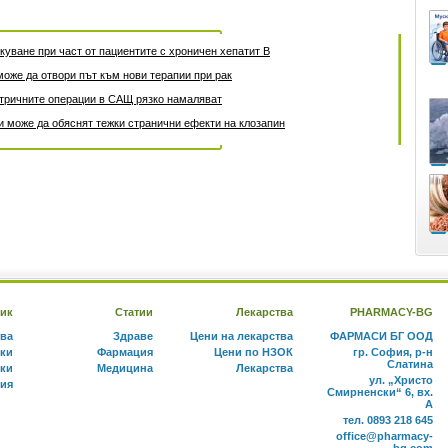
уване при част от пациентите с хроничен хепатит B
може да отвори път към нови терапии при рак
атричните операции в САЩ рязко намаляват
 може да обяснят тежки странични ефекти на клозапин
ик
Статии
Лекарства
PHARMACY-BG
тва
Здраве
Цени на лекарства
ФАРМАСИ БГ ООД
ки
Фармация
Цени по НЗОК
гр. София, р-н
Слатина
ки
Медицина
Лекарства
ул. „Христо
ния
Смирненски“ 6, вх.
А
тел. 0893 218 645
office@pharmacy-