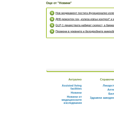
Още от "Новини"
Нов медикамент постига функционално излек
ДНК-ремонтен ген „излиза извън контрол“ и 
GLP-1 лекарствата набират скорост, а бари
Промени в чревните и белодробните микроби
Актуално
Справочн
Assisted living
Лекарс
facilities
Апте
Новини
Бил
Новини от
Здравни заведе
медицинските
изследвания