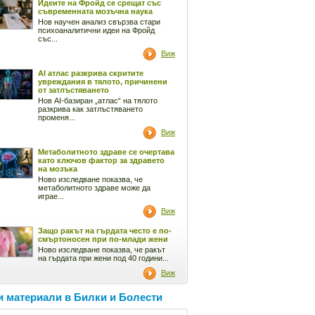
Идеите на Фройд се срещат със
съвременната мозъчна наука
Нов научен анализ свързва стари
психоаналитични идеи на Фройд
със...
Виж
AI атлас разкрива скритите
увреждания в тялото, причинени
от затлъстяването
Нов AI-базиран „атлас“ на тялото
разкрива как затлъстяването
променя...
Виж
Метаболитното здраве се очертава
като ключов фактор за здравето
на мозъка
Ново изследване показва, че
метаболитното здраве може да
играе...
Виж
Защо ракът на гърдата често е по-
смъртоносен при по-млади жени
Ново изследване показва, че ракът
на гърдата при жени под 40 години...
Виж
 материали в Билки и Болести