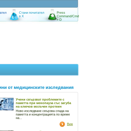
ател
Стани почитател
Press
в X
Command/Cmd
+ D
ини от медицинските изследвания
Учени свързват проблемите с
паметта при менопауза със загуба
на ключов мозъчен протеин
Ново изследване свързва спада на
паметта и концентрацията по време
на...
Виж