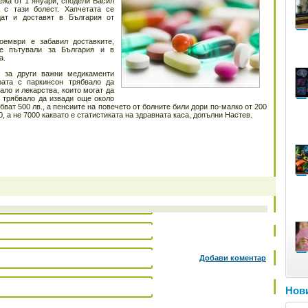
ежа от 1 януари, сподели Васил
 с тази болест. Хапчетата се
дат и доставят в България от
ември е забавил доставките,
че пътували за България и в
а.
е за други важни медикаменти
ата с паркинсон трябвало да
ало и лекарства, които могат да
к трябвало да извади още около
бват 500 лв., а пенсиите на повечето от болните били дори по-малко от 200
0, а не 7000 каквато е статистиката на здравната каса, допълни Настев.
Добави коментар
Нови