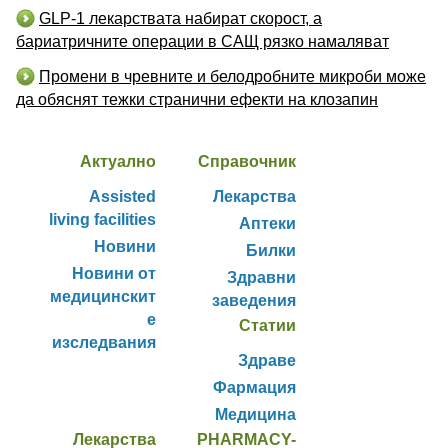
GLP-1 лекарствата набират скорост, а
бариатричните операции в САЩ рязко намаляват
Промени в чревните и белодробните микроби може
да обяснят тежки странични ефекти на клозапин
Актуално
Справочник
Assisted
Лекарства
living facilities
Аптеки
Новини
Билки
Новини от
Здравни
медицинскит
заведения
е
Статии
изследвания
Здраве
Фармация
Медицина
Лекарства
PHARMACY-