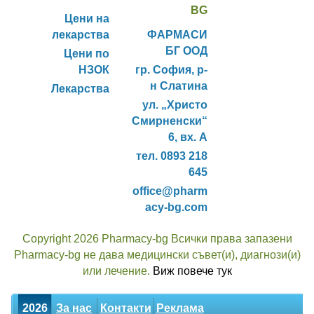
BG
Цени на
лекарства
ФАРМАСИ
БГ ООД
Цени по
НЗОК
гр. София, р-
н Слатина
Лекарства
ул. „Христо
Смирненски“
6, вх. А
тел. 0893 218
645
office@pharm
acy-bg.com
Copyright 2026 Pharmacy-bg Всички права запазени
Pharmacy-bg не дава медицински съвет(и), диагнози(и)
или лечение.
Виж повече тук
2026
За нас
Контакти
Реклама