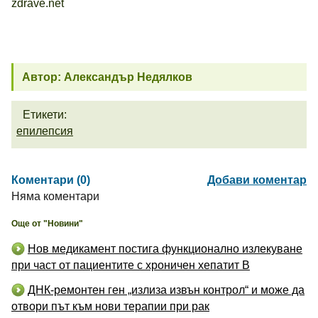
zdrave.net
Автор: Александър Недялков
Етикети:
епилепсия
Коментари (0)
Добави коментар
Няма коментари
Още от "Новини"
Нов медикамент постига функционално излекуване
при част от пациентите с хроничен хепатит B
ДНК-ремонтен ген „излиза извън контрол“ и може да
отвори път към нови терапии при рак