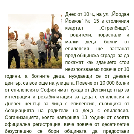
Днес от 10 ч., на ул. „Йордан
Йовков” № 15 в столичния
квартал „Стрелбище”,
родители, пораснали и
малки деца, болни от
епилепсия ще застанат
пред общинска сграда, за да
покажат как зданието стои
неизползваемо повече от 10
години, а болните деца, нуждаещи се от дневен
център, са все още на улицата. Повече от 10 000 болни
от епилепсия в София имат нужда от Детски център за
интеграция и рехабилитация за деца с епилепсия и
Дневен център за лица с епилепсия, съобщиха от
Асоциацията на родители на деца с епилепсия.
Организацията, която навършва 13 години от своята
официална регистрация, вече повече от десетилетие
безуспешно се бори общината да предостави