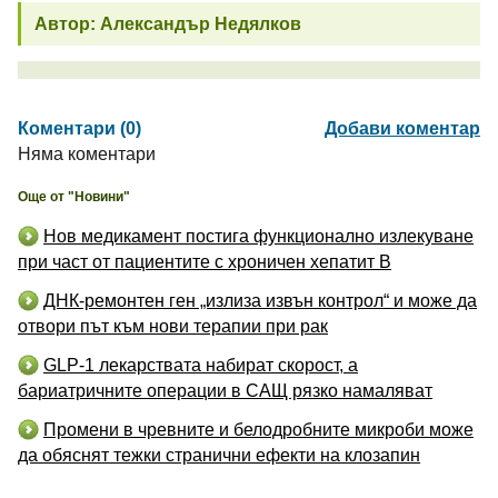
Автор: Александър Недялков
Коментари (0)
Добави коментар
Няма коментари
Още от "Новини"
Нов медикамент постига функционално излекуване
при част от пациентите с хроничен хепатит B
ДНК-ремонтен ген „излиза извън контрол“ и може да
отвори път към нови терапии при рак
GLP-1 лекарствата набират скорост, а
бариатричните операции в САЩ рязко намаляват
Промени в чревните и белодробните микроби може
да обяснят тежки странични ефекти на клозапин