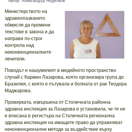
Автор: Александър Недялков
Министерството на
здравеопазването
обмисля да промени
текстове в закона и да
направи по-строг
контрола над
неконвенционалните
лечители.
Поводът е нашумелият в медийното пространство
случай с Кармен Лазарова, която организира група до
Бразилия, с която е пътувала и болната от рак Теодора
Маджарова.
Проверката, извършена от Столичната районна
здравна инспекция за Лазарова е установила, че тя не
е вписана в регистъра на Столичната регионална
здравна инспекция на имащите право да упражняват
неконвенционални методи за въздействие върху