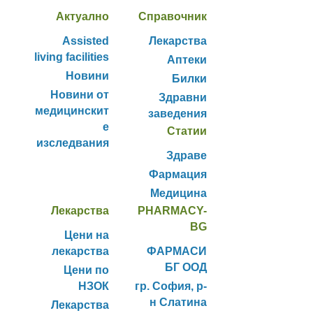
Актуално
Справочник
Assisted
Лекарства
living facilities
Аптеки
Новини
Билки
Новини от
Здравни
медицинскит
заведения
е
Статии
изследвания
Здраве
Фармация
Медицина
Лекарства
PHARMACY-
BG
Цени на
лекарства
ФАРМАСИ
БГ ООД
Цени по
НЗОК
гр. София, р-
н Слатина
Лекарства