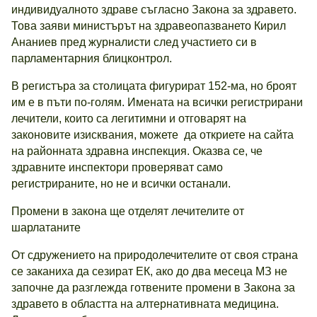
индивидуалното здраве съгласно Закона за здравето.
Това заяви министърът на здравеопазването Кирил
Ананиев пред журналисти след участието си в
парламентарния блицконтрол.
В регистъра за столицата фигурират 152-ма, но броят
им е в пъти по-голям. Имената на всички регистрирани
лечители, които са легитимни и отговарят на
законовите изисквания, можете да откриете на сайта
на районната здравна инспекция. Оказва се, че
здравните инспектори проверяват само
регистрираните, но не и всички останали.
Промени в закона ще отделят лечителите от
шарлатаните
От сдружението на природолечителите от своя страна
се заканиха да сезират ЕК, ако до два месеца МЗ не
започне да разглежда готвените промени в Закона за
здравето в областта на алтернативната медицина.