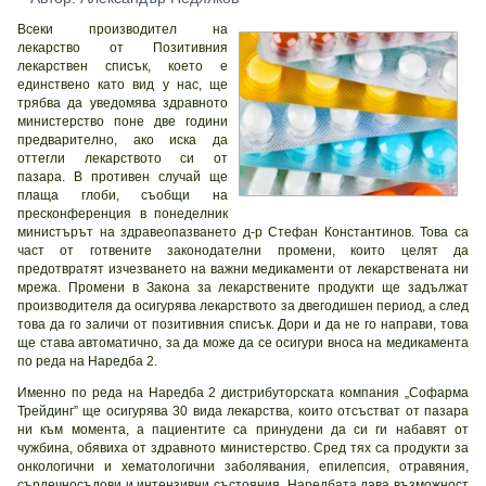
Всеки производител на
лекарство от Позитивния
лекарствен списък, което е
единствено като вид у нас, ще
трябва да уведомява здравното
министерство поне две години
предварително, ако иска да
оттегли лекарството си от
пазара. В противен случай ще
плаща глоби, съобщи на
пресконференция в понеделник
министърът на здравеопазването д-р Стефан Константинов. Това са
част от готвените законодателни промени, които целят да
предотвратят изчезването на важни медикаменти от лекарствената ни
мрежа. Промени в Закона за лекарствените продукти ще задължат
производителя да осигурява лекарството за двегодишен период, а след
това да го заличи от позитивния списък. Дори и да не го направи, това
ще става автоматично, за да може да се осигури вноса на медикамента
по реда на Наредба 2.
Именно по реда на Наредба 2 дистрибуторската компания „Софарма
Трейдинг” ще осигурява 30 вида лекарства, които отсъстват от пазара
ни към момента, а пациентите са принудени да си ги набавят от
чужбина, обявиха от здравното министерство. Сред тях са продукти за
онкологични и хематологични заболявания, епилепсия, отравяния,
сърдечносъдови и интензивни състояния. Наредбата дава възможност