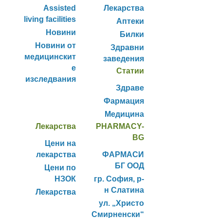
Assisted
Лекарства
living facilities
Аптеки
Новини
Билки
Новини от
Здравни
медицинскит
заведения
е
Статии
изследвания
Здраве
Фармация
Медицина
Лекарства
PHARMACY-
BG
Цени на
лекарства
ФАРМАСИ
БГ ООД
Цени по
НЗОК
гр. София, р-
н Слатина
Лекарства
ул. „Христо
Смирненски“