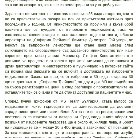
за внос на лекарства, които не са регистрирани за употреба у нас.
Здравното министерство е изготвило списък с 35 вида лекарства, които
не са присъствали на пазара ни или са присъствали частично през
последните 5 години. От министерството са проучили и какъв брой
пациенти ще се нуждаят от въпросните медикаменти, така че
изготвената спецификация е със заложени годишни квоти, обясни
директорът на „Софарма Трейдинг” Димитър Димитров. Той увери, че
вносът за въпросните лекарства ще стане факт месец след
сключването на споразумение със здравното министерство или най-
вероятно през месец април. Министър Стефан Константинов пък
допълни, че процесът е отворен и при желание могат да се включат и
други дистрибутори. Министерството е публикувало на интернет сайта
си покана към фирмите да се включат в доставката на изброените
медикаменти. Засега се знае, че от изброените 35 вида лекарства 30
ще се доставят от „Софарма Трейдинг”, за други два МЗ ще съдейства
за бърза регистрация на цени, а след разговори с производителите на
останалите три се очаква и те да станат достъпни за пациентите у нас.
Според Кунчо Трифонов от IMS Health България, става въпрос за
медикаменти, които търговците не са заинтересовани да доставят
заради ниски цени или ниски обеми. Затова те не са регистрирани или
постепенно са изчезнали от пазара ни. Средногодишният оборот за
позиция от изброените лекарства ще е около 46 хиляди лева, а броят
на нуждаещите се – между 20 и 400 души, в зависимост от позицията.
Затова компанията, която ще ги разпространява, по-скоро ще изгуби,