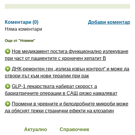
Коментари (0)
Добави коментар
Няма коментари
Още от "Новини"
Нов медикамент постига функционално излекуване
при част от пациентите с хроничен хепатит B
ДНК-ремонтен ген „излиза извън контрол“ и може да
отвори път към нови терапии при рак
GLP-1 лекарствата набират скорост, а
бариатричните операции в САЩ рязко намаляват
Промени в чревните и белодробните микроби може
да обяснят тежки странични ефекти на клозапин
Актуално
Справочник