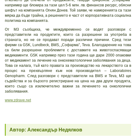
отколкото да спечели от продажбите, твърди Трифонов. „Софарма”
например ще блокира за тази цел 5-6 млн. лв. финансов ресурс, обясни
шефът на компанията Огнян Донев. Той заяви, че намеренията са тази
мярка да бъде трайна, а решението е част от корпоративната социална
политика на компанията.
От МЗ съобщиха, че междувременно се водят разговори с
представители на продуктите, които са разрешени за употреба в
страната, но не се продават поради различни причини. Сред тези
фирми са GSK, Lundbeck, BMS, „Софарма”, Teva. Благодарение на това
са били разрешени проблемите с доставките на животоспасяващи
медикаменти. GSK например през тази година ще дари 2000 опаковки
от медикамент за лечение на онкохематологични заболявания за деца.
Това се налага, тъй като правата за производство на лекарството са в
процес на прехвърляне към нов производител – Laboratoires
Genopharm. След разговори с представители на BMS и Teva, МЗ ще
съдейства и за бързото регистриране на цена на два други продукта,
които също са изключително важни за лечението на онкологични
заболявания.
www.zdrave.net
Автор: Александър Недялков