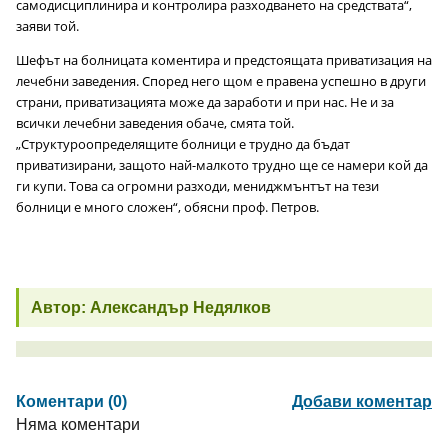
самодисциплинира и контролира разходването на средствата“,
заяви той.
Шефът на болницата коментира и предстоящата приватизация на
лечебни заведения. Според него щом е правена успешно в други
страни, приватизацията може да заработи и при нас. Не и за
всички лечебни заведения обаче, смята той.
„Структуроопределящите болници е трудно да бъдат
приватизирани, защото най-малкото трудно ще се намери кой да
ги купи. Това са огромни разходи, мениджмънтът на тези
болници е много сложен“, обясни проф. Петров.
Автор: Александър Недялков
Коментари (0)
Добави коментар
Няма коментари