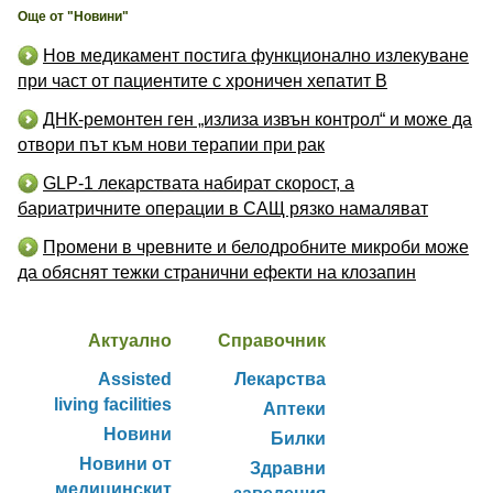
Още от "Новини"
Нов медикамент постига функционално излекуване
при част от пациентите с хроничен хепатит B
ДНК-ремонтен ген „излиза извън контрол“ и може да
отвори път към нови терапии при рак
GLP-1 лекарствата набират скорост, а
бариатричните операции в САЩ рязко намаляват
Промени в чревните и белодробните микроби може
да обяснят тежки странични ефекти на клозапин
Актуално
Справочник
Assisted
Лекарства
living facilities
Аптеки
Новини
Билки
Новини от
Здравни
медицинскит