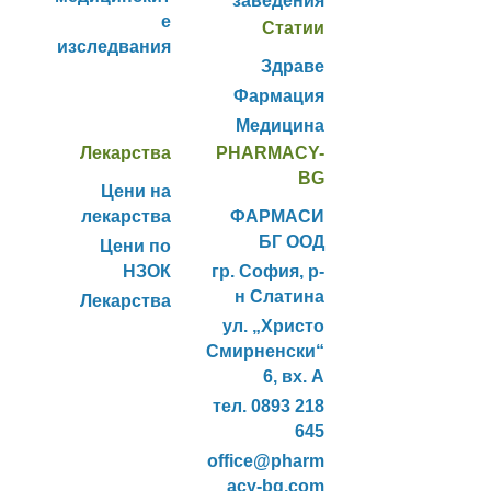
заведения
е
Статии
изследвания
Здраве
Фармация
Медицина
Лекарства
PHARMACY-
BG
Цени на
лекарства
ФАРМАСИ
БГ ООД
Цени по
НЗОК
гр. София, р-
н Слатина
Лекарства
ул. „Христо
Смирненски“
6, вх. А
тел. 0893 218
645
office@pharm
acy-bg.com