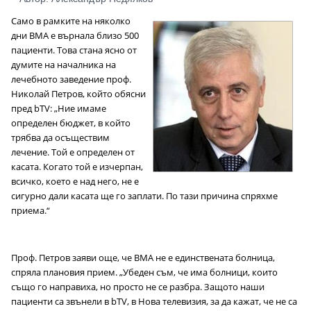
Само в рамките на няколко
дни ВМА е върнала близо 500
пациенти. Това стана ясно от
думите на началника на
лечебното заведение проф.
Николай Петров, който обясни
пред bTV: „Ние имаме
определен бюджет, в който
трябва да осъществим
лечение. Той е определен от
касата. Когато той е изчерпан,
всичко, което е над него, не е
сигурно дали касата ще го заплати. По тази причина спряхме
приема.“
Проф. Петров заяви още, че ВМА не е единствената болница,
спряла плановия прием. „Убеден съм, че има болници, които
също го направиха, но просто не се разбра. Защото наши
пациенти са звънели в bTV, в Нова телевизия, за да кажат, че не са