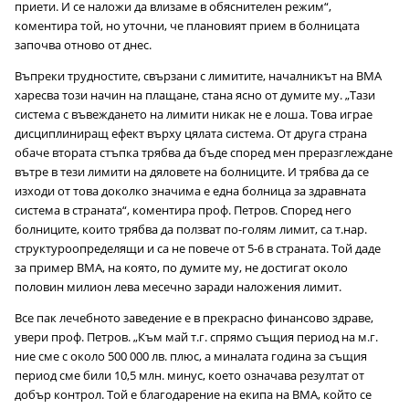
приети. И се наложи да влизаме в обяснителен режим“,
коментира той, но уточни, че плановият прием в болницата
започва отново от днес.
Въпреки трудностите, свързани с лимитите, началникът на ВМА
харесва този начин на плащане, стана ясно от думите му. „Тази
система с въвеждането на лимити никак не е лоша. Това играе
дисциплиниращ ефект върху цялата система. От друга страна
обаче втората стъпка трябва да бъде според мен преразглеждане
вътре в тези лимити на дяловете на болниците. И трябва да се
изходи от това доколко значима е една болница за здравната
система в страната“, коментира проф. Петров. Според него
болниците, които трябва да ползват по-голям лимит, са т.нар.
структуроопределящи и са не повече от 5-6 в страната. Той даде
за пример ВМА, на която, по думите му, не достигат около
половин милион лева месечно заради наложения лимит.
Все пак лечебното заведение е в прекрасно финансово здраве,
увери проф. Петров. „Към май т.г. спрямо същия период на м.г.
ние сме с около 500 000 лв. плюс, а миналата година за същия
период сме били 10,5 млн. минус, което означава резултат от
добър контрол. Той е благодарение на екипа на ВМА, който се