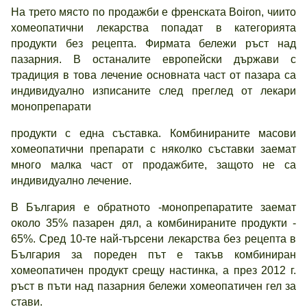
На трето място по продажби е френската Boiron, чиито
хомеопатични лекарства попадат в категорията
продукти без рецепта. Фирмата бележи ръст над
пазарния. В останалите европейски държави с
традиция в това лечение основната част от пазара са
индивидуално изписаните след преглед от лекари
монопрепарати
продукти с една съставка. Комбинираните масови
хомеопатични препарати с няколко съставки заемат
много малка част от продажбите, защото не са
индивидуално лечение.
В България е обратното -монопрепаратите заемат
около 35% пазарен дял, а комбинираните продукти -
65%. Сред 10-те най-търсени лекарства без рецепта в
България за пореден път е такъв комбиниран
хомеопатичен продукт срещу настинка, а през 2012 г.
ръст в пъти над пазарния бележи хомеопатичен гел за
стави.