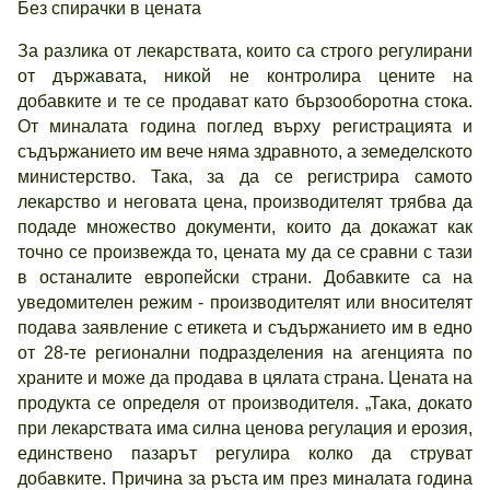
Без спирачки в цената
За разлика от лекарствата, които са строго регулирани
от държавата, никой не контролира цените на
добавките и те се продават като бързооборотна стока.
От миналата година поглед върху регистрацията и
съдържанието им вече няма здравното, а земеделското
министерство. Така, за да се регистрира самото
лекарство и неговата цена, производителят трябва да
подаде множество документи, които да докажат как
точно се произвежда то, цената му да се сравни с тази
в останалите европейски страни. Добавките са на
уведомителен режим - производителят или вносителят
подава заявление с етикета и съдържанието им в едно
от 28-те регионални подразделения на агенцията по
храните и може да продава в цялата страна. Цената на
продукта се определя от производителя. „Така, докато
при лекарствата има силна ценова регулация и ерозия,
единствено пазарът регулира колко да струват
добавките. Причина за ръста им през миналата година