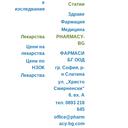
е
Статии
изследвания
Здраве
Фармация
Медицина
Лекарства
PHARMACY-
BG
Цени на
лекарства
ФАРМАСИ
БГ ООД
Цени по
НЗОК
гр. София, р-
н Слатина
Лекарства
ул. „Христо
Смирненски“
6, вх. А
тел. 0893 218
645
office@pharm
acy-bg.com