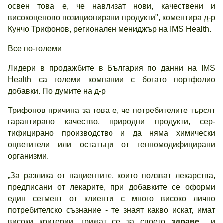
освен това е, че навлизат нови, качествени и
високоценово позиционирани продукти", коментира д-р
Кунчо Трифонов, регионален мениджър на IMS Health.
Все по-големи
Лидери в продажбите в България по данни на IMS
Health са големи компании с богато портфолио
добавки. По думите на д-р
Трифонов причина за това е, че потребителите търсят
гарантирано качество, природни продукти, сер-
тифицирано производство и да няма химически
оцветители или остатъци от генномодифицирани
организми.
„За разлика от пациентите, които ползват лекарства,
предписани от лекарите, при добавките се оформи
един сегмент от клиенти с много високо лично
потребителско съзнание - те знаят какво искат, имат
високи критерии, грижат се за своето
здраве
и