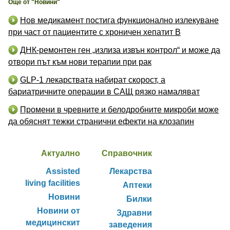
Още от "Новини"
Нов медикамент постига функционално излекуване
при част от пациентите с хроничен хепатит B
ДНК-ремонтен ген „излиза извън контрол“ и може да
отвори път към нови терапии при рак
GLP-1 лекарствата набират скорост, а
бариатричните операции в САЩ рязко намаляват
Промени в чревните и белодробните микроби може
да обяснят тежки странични ефекти на клозапин
Актуално
Справочник
Assisted
Лекарства
living facilities
Аптеки
Новини
Билки
Новини от
Здравни
медицинскит
заведения