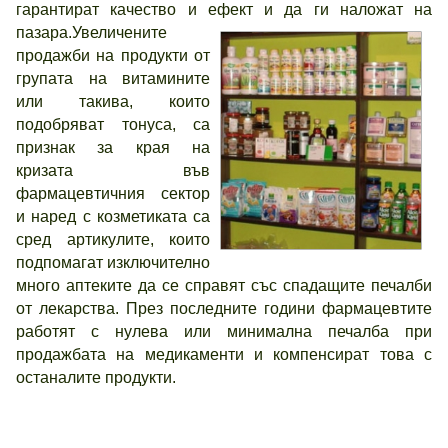
гарантират качество и ефект и да ги наложат на
пазара.
Увеличените
продажби на продукти от
групата на витамините
или такива, които
подобряват тонуса, са
признак за края на
кризата във
фармацевтичния сектор
и наред с козметиката са
сред артикулите, които
подпомагат изключително
много аптеките да се справят със спадащите печалби
от лекарства. През последните години фармацевтите
работят с нулева или минимална печалба при
продажбата на медикаменти и компенсират това с
останалите продукти.