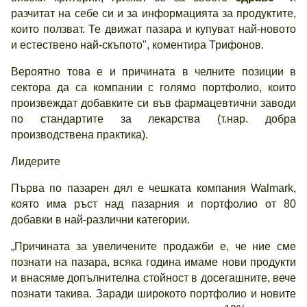
разчитат на себе си и за информацията за продуктите,
които ползват. Те движат пазара и купуват най-новото
и естествено най-скъпото", коментира Трифонов.
Вероятно това е и причината в челните позиции в
сектора да са компании с голямо портфолио, които
произвеждат добавките си във фармацевтични заводи
по стандартите за лекарства (т.нар. добра
производствена практика).
Лидерите
Първа по пазарен дял е чешката компания Walmark,
която има ръст над пазарния и портфолио от 80
добавки в най-различни категории.
„Причината за увеличените продажби е, че ние сме
познати на пазара, всяка година имаме нови продукти
и внасяме допълнителна стойност в досегашните, вече
познати такива. Заради широкото портфолио и новите