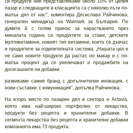
си продукти ние представляваме около 10% от целия
пазар и следващите в класацията са с няколко пъти по-
малък дял от нас", коментира Десислава Райчинова,
генерален мениджър на Walmark за България. По
думите й с голям принос за нарастването през
миналата година са продуктите за стави, детските
мултивитамини, новият тип витамини, които се дъвчат,
и продуктите за отделителната система. „Нашата цел е
не само новите продукти да растат, но макар и с по-
малък процент да се увеличават и продажбите на
досегашните ни добавки
развиваме самия бранд с допълнителни иновации, с
нови съставки, с комуникация", допълва Райчинова.
На второ място по пазарен дял в сектора е Actavis,
която има най-широко портфолио от лекарства,
продукти без рецепта и хранителни добавки. В
сегмента лекарства без рецепта и хранителни добавки
компанията има 73 продукта.