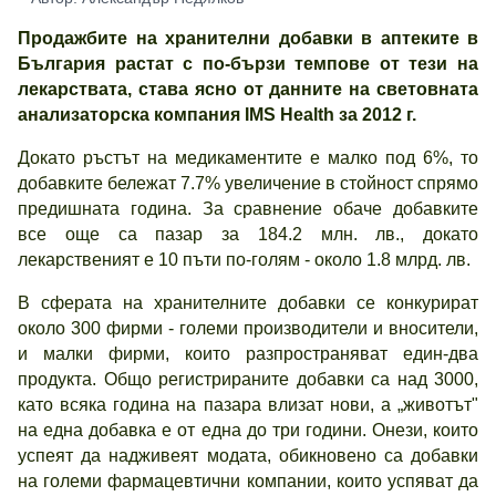
Продажбите на хранителни добавки в аптеките в
България растат с по-бързи темпове от тези на
лекарствата, става ясно от данните на световната
анализаторска компания IMS Health за 2012 г.
Докато ръстът на медикаментите е малко под 6%, то
добавките бележат 7.7% увеличение в стойност спрямо
предишната година. За сравнение обаче добавките
все още са пазар за 184.2 млн. лв., докато
лекарственият е 10 пъти по-голям - около 1.8 млрд. лв.
В сферата на хранителните добавки се конкурират
около 300 фирми - големи производители и вносители,
и малки фирми, които разпространяват един-два
продукта. Общо регистрираните добавки са над 3000,
като всяка година на пазара влизат нови, а „животът"
на една добавка е от една до три години. Онези, които
успеят да надживеят модата, обикновено са добавки
на големи фармацевтични компании, които успяват да