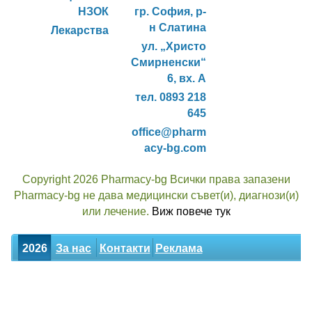
НЗОК
гр. София, р-
н Слатина
Лекарства
ул. „Христо
Смирненски“
6, вх. А
тел. 0893 218
645
office@pharm
acy-bg.com
Copyright 2026 Pharmacy-bg Всички права запазени
Pharmacy-bg не дава медицински съвет(и), диагнози(и)
или лечение.
Виж повече тук
2026
За нас
Контакти
Реклама
Новини
Статии
Билки
Декларация за поверителност