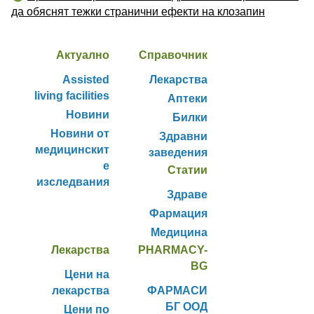
да обяснят тежки странични ефекти на клозапин
Актуално
Справочник
Assisted
Лекарства
living facilities
Аптеки
Новини
Билки
Новини от
Здравни
медицинскит
заведения
е
Статии
изследвания
Здраве
Фармация
Медицина
Лекарства
PHARMACY-
BG
Цени на
лекарства
ФАРМАСИ
БГ ООД
Цени по