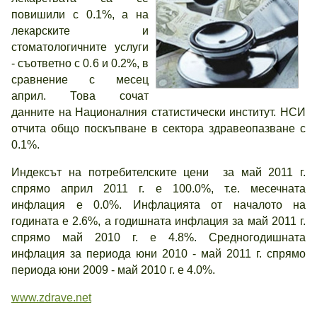
повишили с 0.1%, а на
лекарските и
стоматологичните услуги
- съответно с 0.6 и 0.2%, в
сравнение с месец
април. Това сочат
данните на Националния статистически институт. НСИ
отчита общо поскъпване в сектора здравеопазване с
0.1%.
Индексът на потребителските цени за май 2011 г.
спрямо април 2011 г. е 100.0%, т.е. месечната
инфлация е 0.0%. Инфлацията от началото на
годината е 2.6%, а годишната инфлация за май 2011 г.
спрямо май 2010 г. е 4.8%. Средногодишната
инфлация за периода юни 2010 - май 2011 г. спрямо
периода юни 2009 - май 2010 г. е 4.0%.
www.zdrave.net