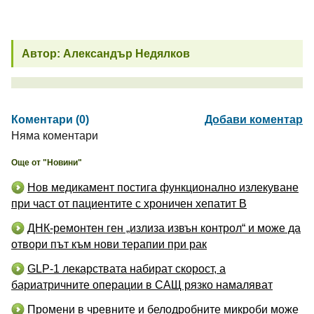
Автор: Александър Недялков
Коментари (0)
Добави коментар
Няма коментари
Още от "Новини"
Нов медикамент постига функционално излекуване
при част от пациентите с хроничен хепатит B
ДНК-ремонтен ген „излиза извън контрол“ и може да
отвори път към нови терапии при рак
GLP-1 лекарствата набират скорост, а
бариатричните операции в САЩ рязко намаляват
Промени в чревните и белодробните микроби може