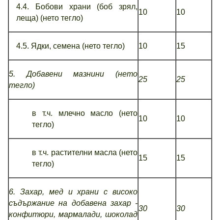
4.4. Бобови храни (боб зрял,
10
10
леща) (нето тегло)
4.5. Ядки, семена (нето тегло)
10
15
5. Добавени мазнини (нето
2
5
2
5
тегло)
в т.ч. млечно масло (нето
10
10
тегло)
в т.ч. растителни масла (нето
15
15
тегло)
6. Захар, мед и храни с високо
съдържание на добавена захар -
30
30
конфитюри, мармалади, шоколад