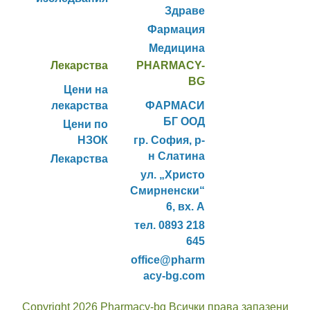
Здраве
Фармация
Медицина
Лекарства
PHARMACY-
BG
Цени на
лекарства
ФАРМАСИ
БГ ООД
Цени по
НЗОК
гр. София, р-
н Слатина
Лекарства
ул. „Христо
Смирненски“
6, вх. А
тел. 0893 218
645
office@pharm
acy-bg.com
Copyright 2026 Pharmacy-bg Всички права запазени