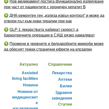
Нов медикамент постига функционално излекуване
при част от пациентите с хроничен хепатит B
ДНК-ремонтен ген „излиза извън контрол“ и може да
отвори път към нови терапии при рак
GLP-1 лекарствата набират скорост, а
бариатричните операции в САЩ рязко намаляват
Промени в чревните и белодробните микроби може
да обяснят тежки странични ефекти на клозапин
Актуално
Справочник
Assisted
Лекарства
living facilities
Аптеки
Новини
Билки
Новини от
Здравни
медицинскит
заведения
е
Статии
изследвания