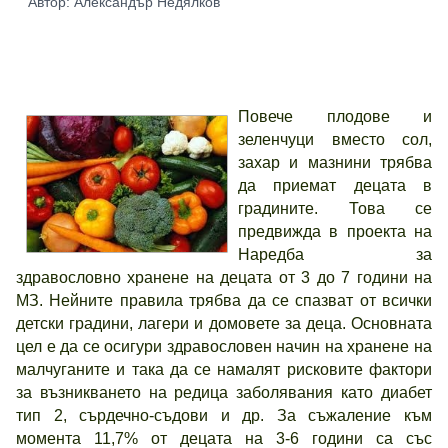
Автор: Александър Недялков
Повече плодове и
зеленчуци вместо сол,
захар и мазнини трябва
да приемат децата в
градините. Това се
предвижда в проекта на
Наредба за
здравословно хранене на децата от 3 до 7 години на
МЗ. Нейните правила трябва да се спазват от всички
детски градини, лагери и домовете за деца. Основната
цел е да се осигури здравословен начин на хранене на
малчуганите и така да се намалят рисковите фактори
за възникването на редица заболявания като диабет
тип 2, сърдечно-съдови и др. За съжаление към
момента
11,7% от децата на 3-6 години са със