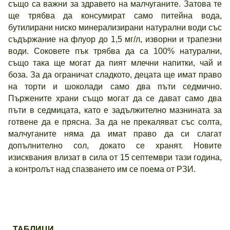
също са важни за здравето на малчуганите. Затова те
ще трябва да консумират само питейна вода,
бутилирани ниско минерализирани натурални води със
съдържание на флуор до 1,5 мг/
л, изворни и трапезни
води. Соковете пък трябва да са 100% натурални,
също така ще могат да пият млечни напитки, чай и
боза. За да ограничат сладкото, децата ще имат право
на торти и шоколади само два пъти седмично.
Пържените храни също могат да се дават само два
пъти в седмицата, като е задължително мазнината за
готвене да е прясна. За да не прекаляват със солта,
малчуганите няма да имат право да си слагат
допълнително сол, докато се хранят. Новите
изисквания влизат в сила от 15 септември тази година,
а контролът над спазването им се поема от РЗИ.
ТАБЛИЦИ