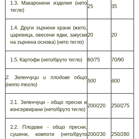
1.3. Макаронени изделия (нето
25
35
тегло)
1.4. Други зърнени храни (жито,
царевица, овесени ядки, закуски
20
20
на зърнена основа) (нето тегло)
1.5. Картофи (нето/бруто тегло)
60/75
70/90
2. Зеленчуци и плодове общо
500
600
(нето тегло)
2.1. Зеленчуци - общо пресни и
200/220
250/275
консервирани (нето/бруто тегло)
2.2. Плодове - общо пресни,
сушени, компоти (нето/бруто
200/230
250/280