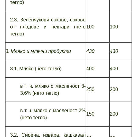
тегло)
2.3. Зеленчукови сокове, сокове
от плодове и нектари (нето
100
100
тегло)
3. Мляко и млечни продукти
430
430
3.1. Мляко (нето тегло)
400
400
в т. ч. мляко с масленост 3-
250
200
3,6% (нето тегло)
в т. ч. мляко с масленост 2%
150
200
(нето тегло)
3.2. Сирена, извара, кашкавал