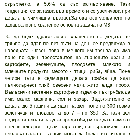
свръхтегло, а 5,6% са със затлъстяване. Тази
тенденция се запазва във времето и се увеличава при
децата в училищна възраст.Затова осигуряването на
здравословно храненее основна задача на МЗ.
За да бъде здравословно храненето на децата, те
трябва да ядат по пет пъти на ден, се предвижда в
наредбата. Освен това в менюто им трябва да има
поне по един представител на зърнените храни и
картофите, зеленчуците, плодовете, млякото и
млечните продукти, месото - птици, риба, яйца. Поне
четири пъти в седмицата децата трябва да ядат
пълнозърнест хляб, овесени ядки, жито, елда, просо.
Във всички тестени и картофени изделия пък трябва да
има малко мазнини, сол и захар. Задължително е
децата до 5 години да ядат на ден поне по 300 грама
зеленчуци и плодове, а до 7 – по 350. За тази цел
подкрепителната закуска преди обяд може да е само от
пресни плодове - цели, нарязани, настърганиили като
плодова салата. Туршии могат да бъдат включвани в