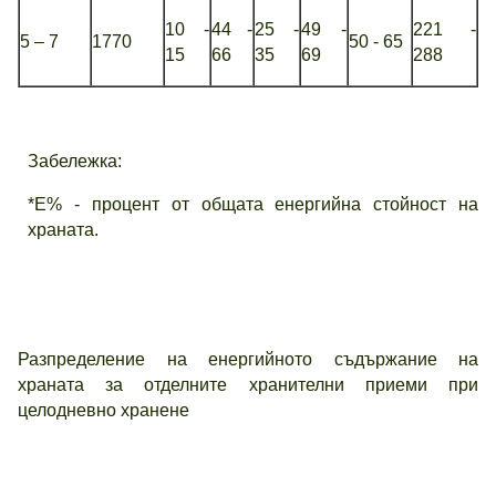
10 -
44 -
25 -
49 -
221
-
5 – 7
1770
50 - 65
15
66
35
69
288
Забележка:
*Е% - процент от общата енергийна стойност на
храната.
Разпределение на енергийното съдържание на
храната за отделните хранителни приеми при
целодневно хранене