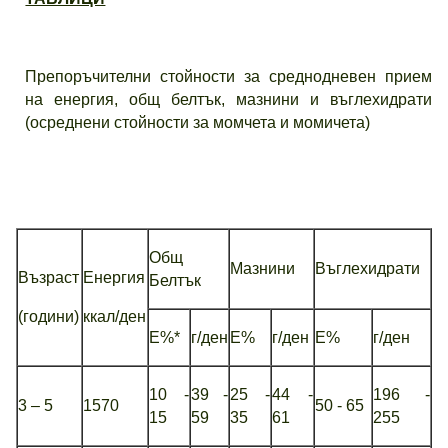
Препоръчителни стойности за среднодневен прием
на енергия, общ белтък, мазнини и въглехидрати
(осреднени стойности за момчета и момичета)
Общ
Мазнини
Въглехидрати
Възраст
Енергия
Белтък
(години)
ккал/ден
Е%*
г/ден
Е%
г/ден
Е%
г/ден
10 -
39 -
25 -
44
-
196
-
3 – 5
157
0
50 - 65
15
59
35
61
255