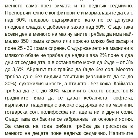
менюто само през зимата и то веднъж седмично.
Препоръчително е конфитюрите и мармаладите да са с
над 60% плодово съдържание, като не се допуска
плодови сладка с добавена захар над 50%. Също така
всеки ден в менюто на малчуганите трябва да има най-
малко 350 грама кисело или прясно мляко без захар и
поне 25 - 30 грама сирене. Съдържанието на мазнини в
млякото обаче не трябва да надвишава 2% поне в два
дни от седмицата, а в останалите може да бъде – от 3%
до 3,6%. Айрянът пък трябва да бъде без сол. Месото
трябва да е без видими тлъстини (мазнините да са до
30%), сухожилия и кости, а птичето - без кожа. Каймата
трябва да е с до 30% мазнини в сухото вещество.В
градините няма да се дават кебапчета, кюфтета,
кърначета, наденици с високо съдържание на мазнини,
готварска сол, полифосфатни, ацетатни и други соли.
Също така колбасите се забраняват за основни ястия.
За сметка на това рибата трябва да присъства в
менюто на децата поне веднъж седмично. Напитките