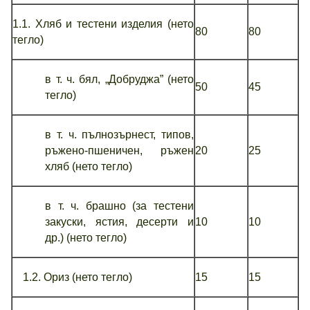
1.1. Хляб и тестени изделия (нето
80
80
тегло)
в т. ч. бял, „Добруджа” (нето
50
45
тегло)
в т. ч. пълнозърнест, типов,
ръжено-пшеничен, ръжен
20
25
хляб (нето тегло)
в т. ч. брашно (за тестени
закуски, ястия, десерти и
10
10
др.) (нето тегло)
1.2. Ориз (нето тегло)
15
15