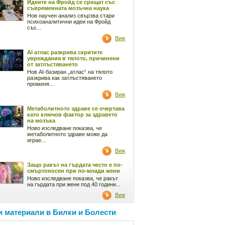
Идеите на Фройд се срещат със
съвременната мозъчна наука
Нов научен анализ свързва стари
психоаналитични идеи на Фройд
със...
Виж
AI атлас разкрива скритите
увреждания в тялото, причинени
от затлъстяването
Нов AI-базиран „атлас“ на тялото
разкрива как затлъстяването
променя...
Виж
Метаболитното здраве се очертава
като ключов фактор за здравето
на мозъка
Ново изследване показва, че
метаболитното здраве може да
играе...
Виж
Защо ракът на гърдата често е по-
смъртоносен при по-млади жени
Ново изследване показва, че ракът
на гърдата при жени под 40 години...
Виж
 материали в Билки и Болести