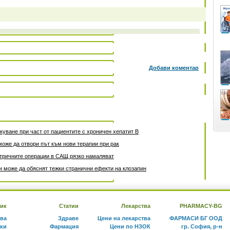
Добави коментар
уване при част от пациентите с хроничен хепатит B
може да отвори път към нови терапии при рак
атричните операции в САЩ рязко намаляват
 може да обяснят тежки странични ефекти на клозапин
ик
Статии
Лекарства
PHARMACY-BG
тва
Здраве
Цени на лекарства
ФАРМАСИ БГ ООД
ки
Фармация
Цени по НЗОК
гр. София, р-н