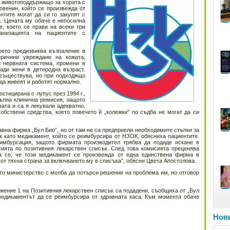
а животоподдържащо за хората с
овенин, който се произвежда от
тите могат да си го закупят с
. Цената му обаче е непосилна
е, което се прави на всеки три
анизацията на пациентите с
оето предизвиква възпаление в
ричини увреждане на кожата,
и нервната система, промени в
ади жени в детеродна възраст.
 съществува, но при подходящо
 да живеят и работят нормално.
остицирана с лупус през 1994 г.,
пълна клинична ремисия, защото
ата и са я лекували адекватно.
обствени средства, което повечето й „колежки” по съдба не могат да си
вна фирма „Бул Био”, но от там не са предприели необходимите стъпки за
к като медикамент, който се реимбурсира от НЗОК, обясниха пациентите.
еимбурсация, защото фирмата производител трябва да подаде искане в
ията по позитивния лекарствен списък. След това комисията преценява
а се, че този медикамент се произвежда от една единствена фирма в
 от тяхна страна за включването му в списъка”, обясни Цвета Апостолова.
ото министерство с молба да потърси решение на проблема им, но отговор
жение 1 на Позитивния лекарствен списък са подадени, съобщиха от „Бул
медикаментът да се реимбурсира от здравната каса. Към момента обаче
Нови