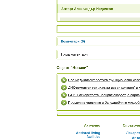
Автор: Александър Недялков
Коментари (0)
Няма коментари
Още от "Новини"
Нов медикамент постига функционално излек
ДНК-ремонтен ген „излиза извън контрол“ и 
GLP-1 лекарствата набират скорост, а бари
Промени в чревните и белодробните микроби
Актуално
Справочн
Assisted living
Лекарс
facilities
Апте