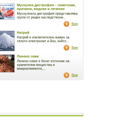
Мускулна дистрофия – симптоми,
причини, видове и лечение
Мускулната дистрофия представлява
група от редки наследствени...
Виж
Натрий
Натрий е изключително важен за
тялото електролит и йон, който...
Виж
Ленено семе
Ленено семе е богат източник на
хранителни вещества и
микроелементи,...
Виж