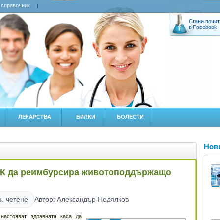
 справочник
Стани почит
в Facebook
ЛЕКАРСТВА
БИЛКИ
БОЛЕСТИ
Нов
ЗОК да реимбурсира животоподдържащо
н. четене
Автор: Александър Недялков
настояват здравната каса да