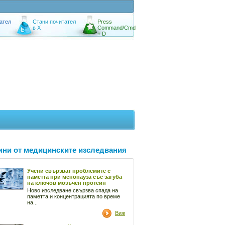
ател
Стани почитател
Press
в X
Command/Cmd
+ D
ини от медицинските изследвания
Учени свързват проблемите с
паметта при менопауза със загуба
на ключов мозъчен протеин
Ново изследване свързва спада на
паметта и концентрацията по време
на...
Виж