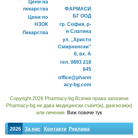
Цени на
лекарства
ФАРМАСИ
БГ ООД
Цени по
НЗОК
гр. София, р-
н Слатина
Лекарства
ул. „Христо
Смирненски“
6, вх. А
тел. 0893 218
645
office@pharm
acy-bg.com
Copyright 2026 Pharmacy-bg Всички права запазени
Pharmacy-bg не дава медицински съвет(и), диагнози(и)
или лечение.
Виж повече тук
2026
За нас
Контакти
Реклама