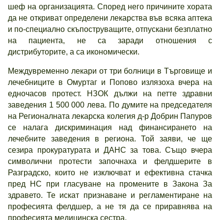
шеф на организацията. Според него причините хората
да не откриват определени лекарства във всяка аптека
и по-специално скъпоструващите, отпускани безплатно
на пациента, не са заради отношения с
дистрибуторите, а са икономически.
Междувременно лекари от три болници в Търговище и
лечебниците в Омуртаг и Попово излязоха вчера на
едночасов протест. НЗОК дължи на петте здравни
заведения 1 500 000 лева. По думите на председателя
на Регионалната лекарска колегия д-р Добрин Папуров
се налага дискриминация над финансирането на
лечебните заведения в региона. Той заяви, че ще
сезира прокуратурата и ДАНС за това. Също вчера
символични протести започнаха и фелдшерите в
Разградско, които не изключват и ефективна стачка
пред НС при гласуване на промените в Закона За
здравето. Те искат признаване и регламентиране на
професията фелдшер, а не тя да се приравнява на
професията медицинска сестра.