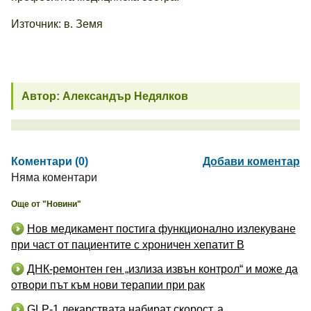
Източник: в. Земя
Автор: Александър Недялков
Коментари (0)
Добави коментар
Няма коментари
Още от "Новини"
Нов медикамент постига функционално излекуване
при част от пациентите с хроничен хепатит B
ДНК-ремонтен ген „излиза извън контрол“ и може да
отвори път към нови терапии при рак
GLP-1 лекарствата набират скорост, а