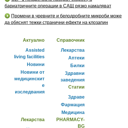
бариатричните операции в САЩ рязко намаляват
Промени в чревните и белодробните микроби може
да обяснят тежки странични ефекти на клозапин
Актуално
Справочник
Assisted
Лекарства
living facilities
Аптеки
Новини
Билки
Новини от
Здравни
медицинскит
заведения
е
Статии
изследвания
Здраве
Фармация
Медицина
Лекарства
PHARMACY-
BG