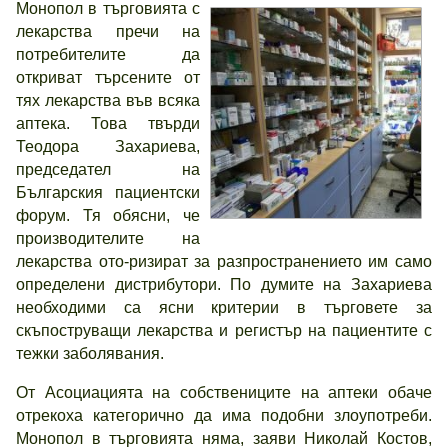
Монопол в търговията с
лекарства пречи на
потребителите да
откриват търсените от
тях лекарства във всяка
аптека. Това твърди
Теодора Захариева,
председател на
Българския пациентски
форум. Тя обясни, че
производителите на
лекарства ото-ризират за разпространението им само
определени дистрибутори. По думите на Захариева
необходими са ясни критерии в търговете за
скъпоструващи лекарства и регистър на пациентите с
тежки заболявания.
От Асоциацията на собствениците на аптеки обаче
отрекоха категорично да има подобни злоупотреби.
Монопол в търговията няма, заяви Николай Костов,