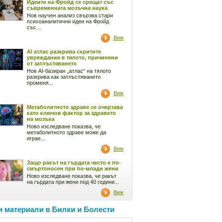
Идеите на Фройд се срещат със
съвременната мозъчна наука
Нов научен анализ свързва стари
психоаналитични идеи на Фройд
със...
Виж
AI атлас разкрива скритите
увреждания в тялото, причинени
от затлъстяването
Нов AI-базиран „атлас“ на тялото
разкрива как затлъстяването
променя...
Виж
Метаболитното здраве се очертава
като ключов фактор за здравето
на мозъка
Ново изследване показва, че
метаболитното здраве може да
играе...
Виж
Защо ракът на гърдата често е по-
смъртоносен при по-млади жени
Ново изследване показва, че ракът
на гърдата при жени под 40 години...
Виж
 материали в Билки и Болести