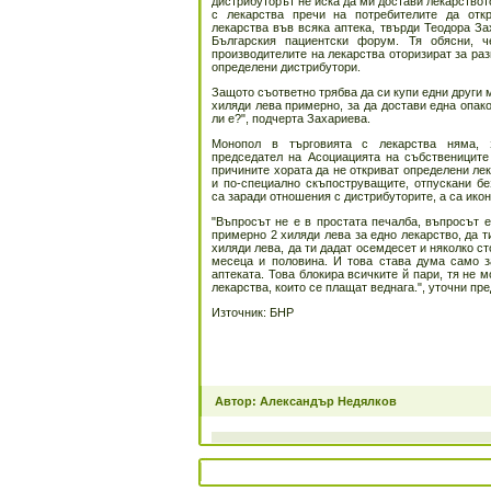
дистрибуторът не иска да ми достави лекарствот
с лекарства пречи на потребителите да отк
лекарства във всяка аптека, твърди Теодора За
Българския пациентски форум. Тя обясни, ч
производителите на лекарства оторизират за ра
определени дистрибутори.
Защото съответно трябва да си купи едни други 
хиляди лева примерно, за да достави една опак
ли е?", подчерта Захариева.
Монопол в търговията с лекарства няма, 
председател на Асоциацията на събствениците
причините хората да не откриват определени ле
и по-специално скъпоструващите, отпускани бе
са заради отношения с дистрибуторите, а са ико
"Въпросът не е в простата печалба, въпросът е
примерно 2 хиляди лева за едно лекарство, да т
хиляди лева, да ти дадат осемдесет и няколко ст
месеца и половина. И това става дума само за
аптеката. Това блокира всичките й пари, тя не 
лекарства, които се плащат веднага.", уточни п
Източник: БНР
Автор: Александър Недялков