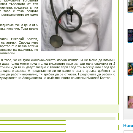
о". Монопол в търговията
риват търсените от тях
хариева, председател на
е това е така, защото
зпространението им само
медикаменти на цена от 5
овка инсулин. Това редно
заяви Николай Костов,
 на аптеки. Според него
карства във всяка аптека
зплатно на пациента, не
номически.
 в това, че се губи икономическата логика изцяло. И не може да вложиш
и дадат след много труд и след вложените пари за тази една опаковка от 2
отинки и да ти ги дадат заедно с твоите пари след три месеца или след два
 една опаковка. А представяте ли си какво става с цялата дейност на
може да работи нормално, тя трябва да се отказва. Предпочита да работи с
редседателят на Асоциацията на събствениците на аптеки Николай Костов.
Нови