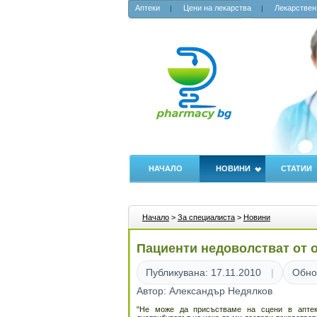
Аптеки
Цени на лекарства
Лекарствен
НАЧАЛО
НОВИНИ
СТАТИИ
Начало
>
За специалиста
>
Новини
Пациенти недоволстват от о
Публикувана: 17.11.2010
Обно
Автор: Александър Недялков
"Не може да присъстваме на сцени в аптек