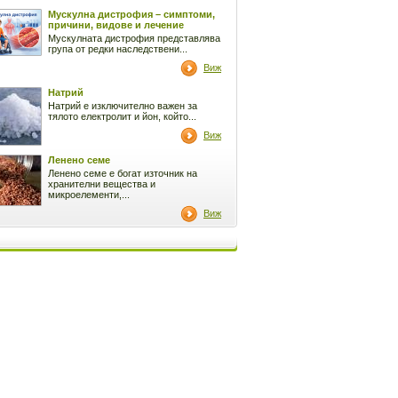
Мускулна дистрофия – симптоми,
причини, видове и лечение
Мускулната дистрофия представлява
група от редки наследствени...
Виж
Натрий
Натрий е изключително важен за
тялото електролит и йон, който...
Виж
Ленено семе
Ленено семе е богат източник на
хранителни вещества и
микроелементи,...
Виж