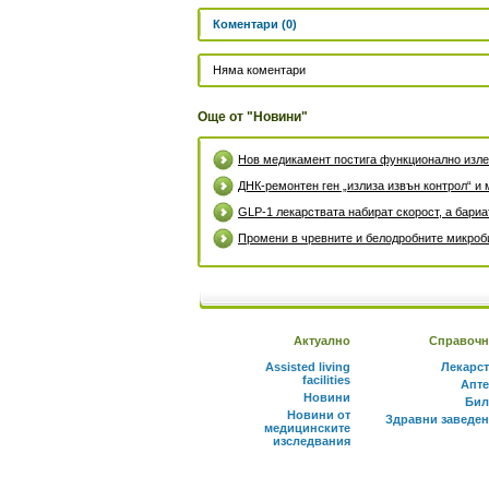
Коментари (0)
Няма коментари
Още от "Новини"
Нов медикамент постига функционално излек
ДНК-ремонтен ген „излиза извън контрол“ и 
GLP-1 лекарствата набират скорост, а бари
Промени в чревните и белодробните микроби
Актуално
Справочн
Assisted living
Лекарс
facilities
Апте
Новини
Бил
Новини от
Здравни заведе
медицинските
изследвания