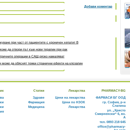
Добави коментар
уване при част от пациентите с хроничен хепатит B
може да отвори път към нови терапии при рак
атричните операции в САЩ рязко намаляват
 може да обяснят тежки странични ефекти на клозапин
ик
Статии
Лекарства
PHARMACY-BG
тва
Здраве
Цени на лекарства
ФАРМАСИ БГ ООД
ки
Фармация
Цени по НЗОК
гр. София, р-н
Слатина
ки
Медицина
Лекарства
ул. „Христо
ния
Смирненски“ 6, вх.
А
тел. 0893 218 645
office@pharmacy-