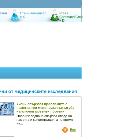
ател
Стани почитател
Press
в X
Command/Cmd
+ D
ини от медицинските изследвания
Учени свързват проблемите с
паметта при менопауза със загуба
на ключов мозъчен протеин
Ново изследване свързва спада на
паметта и концентрацията по време
на...
Виж