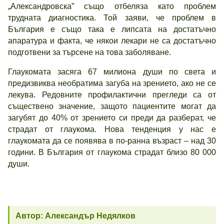
„Александровска” също отбеляза като проблем
трудната диагностика. Той заяви, че проблем в
България е също така е липсата на достатъчно
апаратура и факта, че някои лекари не са достатъчно
подготвени за търсене на това заболяване.
Глаукомата засяга 67 милиона души по света и
предизвиква необратима загуба на зрението, ако не се
лекува. Редовните профилактични прегледи са от
съществено значение, защото пациентите могат да
загубят до 40% от зрението си преди да разберат, че
страдат от глаукома. Нова тенденция у нас е
глаукомата да се появява в по-ранна възраст – над 30
години. В България от глаукома страдат близо 80 000
души.
Автор: Александър Недялков