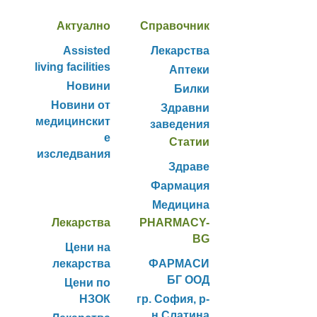
Актуално
Справочник
Assisted
Лекарства
living facilities
Аптеки
Новини
Билки
Новини от
Здравни
медицинскит
заведения
е
Статии
изследвания
Здраве
Фармация
Медицина
Лекарства
PHARMACY-
BG
Цени на
лекарства
ФАРМАСИ
БГ ООД
Цени по
НЗОК
гр. София, р-
н Слатина