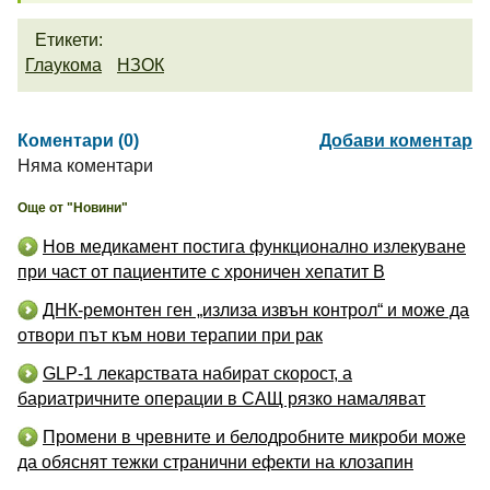
Етикети:
Глаукома
НЗОК
Коментари (0)
Добави коментар
Няма коментари
Още от "Новини"
Нов медикамент постига функционално излекуване
при част от пациентите с хроничен хепатит B
ДНК-ремонтен ген „излиза извън контрол“ и може да
отвори път към нови терапии при рак
GLP-1 лекарствата набират скорост, а
бариатричните операции в САЩ рязко намаляват
Промени в чревните и белодробните микроби може
да обяснят тежки странични ефекти на клозапин