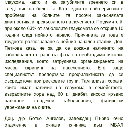
глаукома, както и на загубилите зрението си в
следствие на болестта. Като едни от най-сериозните
проблеми на болните тя посочи закъснялата
диагностика и прекъсването на лечението. По думите й,
при около 63% от заболелите глаукомата се открива 10
години след нейното начало. Причината за това е
трудното разпознаване в нейния начален стадии. Доц.
Петкова каза, че за да се докаже наличието на
заболяването в ранната фаза са необходими няколко
изследвания, което затруднява организирането на
масов скрининг на населението. Ето защо
специалистът препоръчва профилактиката да се
съсредоточи при рисковите групи. Там влизат хората,
които имат наличие на глаукома в семейството,
възрастните хора над 60 г., диабет, високо кръвно
налягане, сърдечни заболявания, физически
увреждания на очите.
Доц. д-р Ботьо Ангелов, завеждащ Първо очно
отделение в очната клиника към МБАЛ