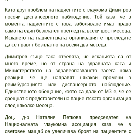
Като друг проблем на пациентите с глаукома Димитров
посочи диспансерното наблюдение. Той каза, че в
момента пациентите с това заболяване имат право
само на един безплатен преглед на всеки шест месеца.
Искането на пациентската организация е прегледите
да се правят безплатно на всеки два месеца.
Димитров също така отбеляза, че исканията са от
много време, но от страна на здравната каса и
Министерството на здравеопазването засега няма
реакция, че ще направят някакви промени в
реимбурсацията или диспансерното наблюдение.
Единственото обещание, която са дали от МЗ е, че се
срещнат с представители на пациентската организация
след няколко месеца.
Доц. д-р Наталия Петкова, председател на
Националната глаукомна асоциация каза, че в
световен мащаб се увеличава броят на пациентите с