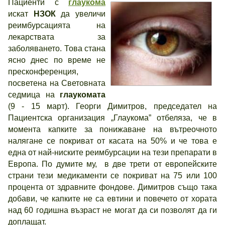
Пациенти с
глаукома
искат
НЗОК
да увеличи
реимбурсацията на
лекарствата за
заболяването. Това стана
ясно днес по време не
пресконференция,
посветена на Световната
седмица на
глаукомата
(9 - 15 март). Георги Димитров, председател на
Пациентска организация „Глаукома” отбеляза, че в
момента капките за понижаване на вътреочното
налягане се покриват от касата на 50% и че това е
една от най-ниските реимбурсации на тези препарати в
Европа. По думите му, в две трети от европейските
страни тези медикаменти се покриват на 75 или 100
процента от здравните фондове. Димитров също така
добави, че капките не са евтини и повечето от хората
над 60 годишна възраст не могат да си позволят да ги
доплащат.