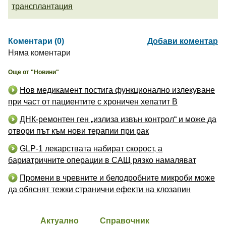
трансплантация
Коментари (0)
Добави коментар
Няма коментари
Още от "Новини"
Нов медикамент постига функционално излекуване
при част от пациентите с хроничен хепатит B
ДНК-ремонтен ген „излиза извън контрол“ и може да
отвори път към нови терапии при рак
GLP-1 лекарствата набират скорост, а
бариатричните операции в САЩ рязко намаляват
Промени в чревните и белодробните микроби може
да обяснят тежки странични ефекти на клозапин
Актуално
Справочник