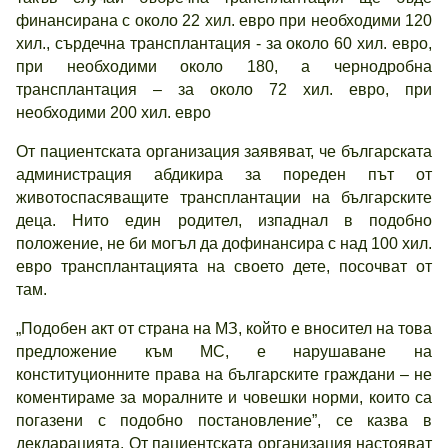
финансирана с около 22 хил. евро при необходими 120
хил., сърдечна трансплантация - за около 60 хил. евро,
при необходими около 180, а чернодробна
трансплантация – за около 72 хил. евро, при
необходими 200 хил. евро
От пациентската организация заявяват, че българската
администрация абдикира за пореден път от
животоспасяващите трансплантации на българските
деца. Нито един родител, изпаднал в подобно
положение, не би могъл да дофинансира с над 100 хил.
евро трансплантацията на своето дете, посочват от
там.
„Подобен акт от страна на МЗ, който е вносител на това
предложение към МС, е нарушаване на
конституционните права на българските граждани – не
коментираме за моралните и човешки норми, които са
погазени с подобно постановление”, се казва в
декларацията. От пациентската организация настояват