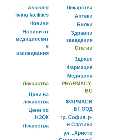
Assisted
Лекарства
living facilities
Аптеки
Новини
Билки
Новини от
Здравни
медицинскит
заведения
е
Статии
изследвания
Здраве
Фармация
Медицина
Лекарства
PHARMACY-
BG
Цени на
лекарства
ФАРМАСИ
БГ ООД
Цени по
НЗОК
гр. София, р-
н Слатина
Лекарства
ул. „Христо