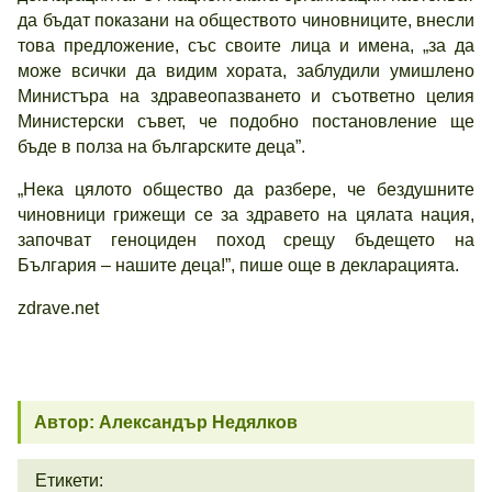
да бъдат показани на обществото чиновниците, внесли
това предложение, със своите лица и имена, „за да
може всички да видим хората, заблудили умишлено
Министъра на здравеопазването и съответно целия
Министерски съвет, че подобно постановление ще
бъде в полза на българските деца”.
„Нека цялото общество да разбере, че бездушните
чиновници грижещи се за здравето на цялата нация,
започват геноциден поход срещу бъдещето на
България – нашите деца!”, пише още в декларацията.
zdrave.net
Автор: Александър Недялков
Етикети: