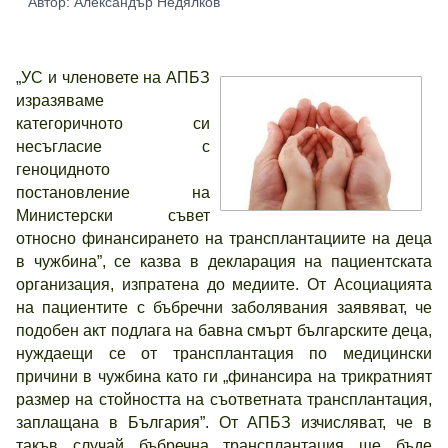
Автор: Александър Недялков
„УС и членовете на АПБЗ
изразяваме
категоричното си
несъгласие с
геноцидното
постановление на
Министерски съвет
относно финансирането на трансплантациите на деца
в чужбина”, се казва в декларация на пациентската
организация, изпратена до медиите. От Асоциацията
на пациентите с бъбречни заболявания заявяват, че
подобен акт подлага на бавна смърт българските деца,
нуждаещи се от трансплантация по медицински
причини в чужбина като ги „финансира на трикратният
размер на стойността на съответната трансплантация,
заплащана в България”. От АПБЗ изчисляват, че в
такъв случай бъбречна трансплантация ще бъде