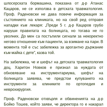
шлосерската бормашина, показана от д-р Атанас
Кацаров, не се използва в детската травматология.
Проф. Раденовски не дава повече информация за
състоянието на клиниката, но на свой ред отправя
нападки към лекаря: „Преди 5 г. д-р Кацаров грубо
наруши правилата на болницата, но тогава не го
уволних. До мен са постъпили сигнали за некоректно
негово отношение към пациенти, за взимане на пари. В
момента той е със забележка за арогантно държание
към майка с дете”, казва той.
На забележка, че и шефът на детската травматология
доц. Харитон Новков е признал за нуждата от
обновяване на инструментариума, шефът на
болницата заявява, че предстои купуването на
инструменти за клиниките по ортопедия и
неврохирургия.
Проф. Раденовски отхвърля и обвиненията на д-р
Бойко Тошев, който заяви, че директора го е накарал