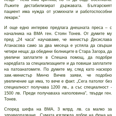
Лъжите дестабилизират държавата. Българският
пациент има нужда от усмихнати и работоспособни
лекари.”
И още едно интервю предлага днешната преса – с
началника на ВМА ген. Стоян Тонев. От думите му
пред „24 часа” научаваме, че министър Десислава
Атанасова само за два месеца е успяла да свърши
четири неща: да обедини болниците в Стара Загора, да
увеличи заплатите в Спешна помощ, да подобри
наредбата за специализациите и да повиши заплатите
на патоанатомите. По думите му, след като наскоро
зам.-министър Минчо Вичев заяви, че подобно
увеличение ще има, то вече е факт. „Сега патолог без
специалност получава 1200 лв., а със специалност -
1500 лв. Преди получаваха наполовина”, твърди ген.
Тонев.
Според шефа на ВМА, 3 млрд. лв. са малко за
здравеопазване. „Сумата изглежда добре на фона на