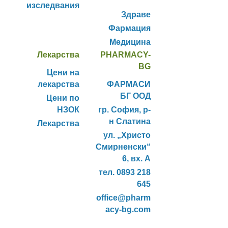
изследвания
Здраве
Фармация
Медицина
Лекарства
PHARMACY-
BG
Цени на
лекарства
ФАРМАСИ
БГ ООД
Цени по
НЗОК
гр. София, р-
н Слатина
Лекарства
ул. „Христо
Смирненски“
6, вх. А
тел. 0893 218
645
office@pharm
acy-bg.com