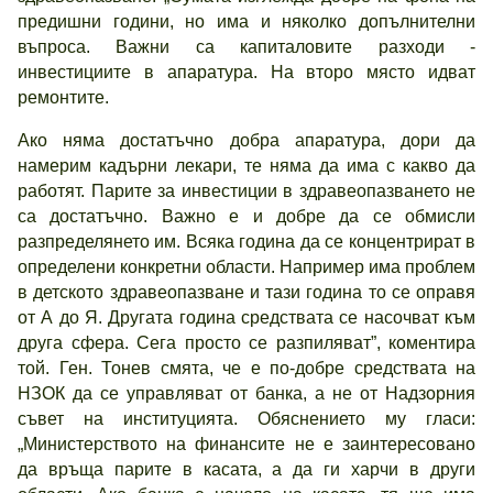
предишни години, но има и няколко допълнителни
въпроса. Важни са капиталовите разходи -
инвестициите в апаратура. На второ място идват
ремонтите.
Ако няма достатъчно добра апаратура, дори да
намерим кадърни лекари, те няма да има с какво да
работят. Парите за инвестиции в здравеопазването не
са достатъчно. Важно е и добре да се обмисли
разпределянето им. Всяка година да се концентрират в
определени конкретни области. Например има проблем
в детското здравеопазване и тази година то се оправя
от А до Я. Другата година средствата се насочват към
друга сфера. Сега просто се разпиляват”, коментира
той. Ген. Тонев смята, че е по-добре средствата на
НЗОК да се управляват от банка, а не от Надзорния
съвет на институцията. Обяснението му гласи:
„Министерството на финансите не е заинтересовано
да връща парите в касата, а да ги харчи в други