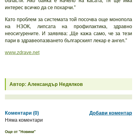
области. Ако банка е начело на касата, тя ще има
интерес всичко да се похарчи.”
Като проблем за системата той посочва още монопола
на НЗОК, липсата на профилактика, здравно
неосигурените. И заявява: „Ще кажа само, че за тези
пари в здравеопазването българският лекар е ангел.”
www.zdrave.net
Автор: Александър Недялков
Коментари (0)
Добави коментар
Няма коментари
Още от "Новини"