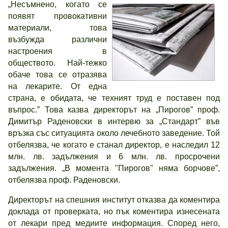
„Несъмнено, когато се
появят провокативни
материали, това
възбужда различни
настроения в
обществото. Най-тежко
обаче това се отразява
на лекарите. От една
страна, е обидата, че техният труд е поставен под
въпрос.” Това казва директорът на „Пирогов” проф.
Димитър Раденовски в интервю за „Стандарт” във
връзка със ситуацията около лечебното заведение. Той
отбелязва, че когато е станал директор, е наследил 12
млн. лв. задължения и 6 млн. лв. просрочени
задължения. „В момента "Пирогов" няма борчове”,
отбелязва проф. Раденовски.
Директорът на спешния институт отказва да коментира
доклада от проверката, но пък коментира изнесената
от лекари пред медиите информация. Според него,