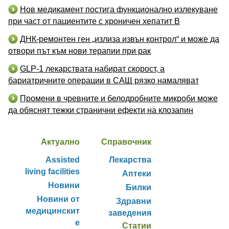
Нов медикамент постига функционално излекуване
при част от пациентите с хроничен хепатит B
ДНК-ремонтен ген „излиза извън контрол“ и може да
отвори път към нови терапии при рак
GLP-1 лекарствата набират скорост, а
бариатричните операции в САЩ рязко намаляват
Промени в чревните и белодробните микроби може
да обяснят тежки странични ефекти на клозапин
Актуално
Справочник
Assisted
Лекарства
living facilities
Аптеки
Новини
Билки
Новини от
Здравни
медицинскит
заведения
е
Статии