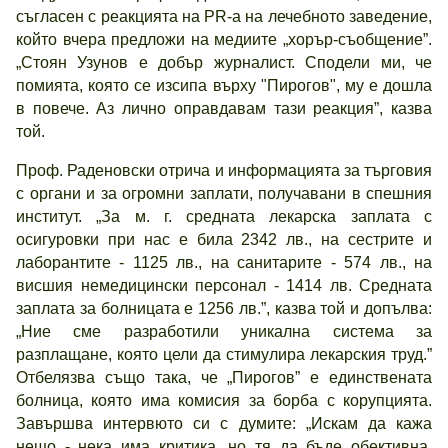
съгласен с реакцията на PR-а на лечебното заведение,
който вчера предложи на медиите „хорър-съобщение”.
„Стоян Узунов е добър журналист. Сподели ми, че
помията, която се изсипа върху "Пирогов", му е дошла
в повече. Аз лично оправдавам тази реакция”, казва
той.
Проф. Раденовски отрича и информацията за търговия
с органи и за огромни заплати, получавани в спешния
институт. „За м. г. средната лекарска заплата с
осигуровки при нас е била 2342 лв., на сестрите и
лаборантите - 1125 лв., на санитарите - 574 лв., на
висшия немедицински персонал - 1414 лв. Средната
заплата за болницата е 1256 лв.”, казва той и допълва:
„Ние сме разработили уникална система за
разплащане, която цели да стимулира лекарския труд.”
Отбелязва също така, че „Пирогов” е единствената
болница, която има комисия за борба с корупцията.
Завършва интервюто си с думите: „Искам да кажа
нещо - нека има критика, но тя да бъде обективна.