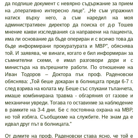
да подпише документ с невярно съдържание за прием
на „оперативно интересно лице”. „Не съм упражнил
натиск върху него, а съм наредил на моя
административен директор да поиска от д-р Тошев
мнение какви изследвания са направени на пациента,
има ли основание да бъде опериран и с всичко това да
бъде информирани прокуратурата и МВР”, обяснява
той. И заявява, че винаги, когато е бил информиран за
съмнителни схеми, е имал разговори дори и с
министъра на вътрешните работи. По отношение на
Иван Тодоров – Доктора пък проф. Раденовски
обяснява: „Той беше докаран в болницата преди 6-7 г.
след взрива на колата му. Беше със спукани тъпанчета,
имаше комбинирана травма - обгаряния от газове и
механични увреди. Тогава го оставихме за наблюдение
в рамките на 3-4 дни. Бе с постоянна охрана на МВР,
но той избяга. Съобщихме на службите. Не знам да е
идвал друг път в болницата.”
От думите на проф. Раденовски става ясно, че той е