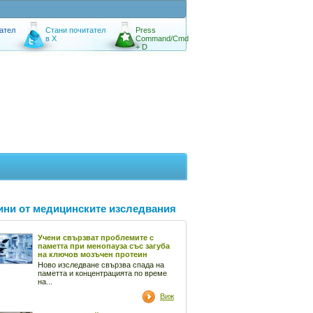
ател
Стани почитател
Press
в X
Command/Cmd
+ D
ини от медицинските изследвания
Учени свързват проблемите с
паметта при менопауза със загуба
на ключов мозъчен протеин
Ново изследване свързва спада на
паметта и концентрацията по време
на...
Виж