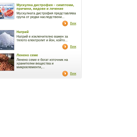
Мускулна дистрофия – симптоми,
причини, видове и лечение
Мускулната дистрофия представлява
група от редки наследствени...
Виж
Натрий
Натрий е изключително важен за
тялото електролит и йон, който...
Виж
Ленено семе
Ленено семе е богат източник на
хранителни вещества и
микроелементи,...
Виж