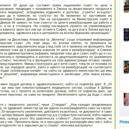
атените 30 души ще съставят новия национален съвет по цени и
урсиране, предвиден с поправките в Закона за лекарствените продукти в
ната медицина”, осведомява изданието и допълва: „Съветът всъщност
аше да е комисия, но статутът му бе променен по настояване на
ремиера Симеон Дянков. Пак на заседанието на Министерския съвет в
 Дянков бе заявил, че този съветът по цени и реимбурсиране ще работи в
н, а не в столицата. Но според последните проекти на управляващите
а важното звено все пак ще остане в София, за да е във в близка връзка с
рламента, здравната каса и централите на всички браншови организации.”
ервю на Десислава Атанасова за „Монитор” също откриваме информация
просния съвет. „Не зная защо, но всички смятат, че промяната на
нованието задължително води след себе си и промяна на функциите. Ние
ожихме това да е държавна комисия по цени и реимбурсиране, а Симеон
та за административна реформа, предложи това да е съвет, който да е със
несена в провинцията в контекста на децентрализацията на държавната
ставът, числеността и функциите на тази администрация остават такива,
пред изданието. Макар структурата да е вече съвет, това не се познава по
ни, ще определя цените, както и нивото на реимбурсация на съответните
бъдат публикувани онлайн - на сайта на здравното министерство ще има
те решения”, информира министърката и заключава: „Или иначе казано,
и.”
ивен трудов договор в здравеопазването, който се подписва днес. В „24
те ще има при новопостъпващите медицински сестри, съобщи в Добрич
точни, че с проекта за колективен договор, който се подписва днес, ще
ичен персонал, не само на лекарите. Увеличението щяло да бъде с около
те с лекарските заплати”, пише „Стандарт”. „Нов скандал предизвикаха
а, че здравният министър ще им вдигне възнагражденията само на хартия.
 20-процентното увеличение, докторите възроптаха, че документът е само
 И цитира бившия здравен министър д-р Стефан Константинов, който нарича
на, галеща ухото без практическа стойност”. „Константинов обясни, че
Нови
чки у нас. Причината била, че в преходните му разпоредби има текст, който
отодателят не е задължен да го спазва”, пояснява материалът.