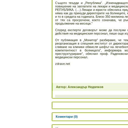
Същото твърди и „Република”. „Изненадващот
повишение на заплатите на лекари и медицински
РЕПУБЛИКА. (…) Лекари и юристи обясниха пред
няма как да принуди директорите на болниците, 
и то в средата на годината. Близо 350 милиона л
от тях са просрочени, което означава, че р
продължение на месеци.”
Според експерти договорът може да послужи н
действия на медицинския персонал, пише още из
От публикация в „Монитор” разбираме, че те
реорганизация в спешния институт от директор
сливане на клиники обмисля шефът на лечебнот
компетентност в болницата”, информира м
преструктуриране”, обяснил проф. Раденовс
медицински персонал.
zdrave.net
Автор: Александър Недялков
Коментари (0)