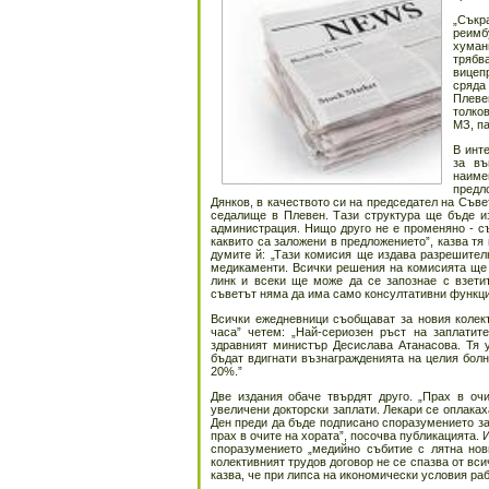
„Съкр
реимб
хуман
трябв
вицеп
сряда
Плеве
толков
МЗ, па
В инт
за въ
наиме
предл
Дянков, в качеството си на председател на Съве
седалище в Плевен. Тази структура ще бъде из
администрация. Нищо друго не е променяно - съ
каквито са заложени в предложението”, казва тя 
думите й: „Тази комисия ще издава разрешител
медикаменти. Всички решения на комисията ще 
линк и всеки ще може да се запознае с взети
съветът няма да има само консултативни функци
Всички ежедневници съобщават за новия колект
часа” четем: „Най-сериозен ръст на заплати
здравният министър Десислава Атанасова. Тя у
бъдат вдигнати възнагражденията на целия болн
20%.”
Две издания обаче твърдят друго. „Прах в очи
увеличени докторски заплати. Лекари се оплаках
Ден преди да бъде подписано споразумението за
прах в очите на хората”, посочва публикацията.
споразумението „медийно събитие с лятна нови
колективният трудов договор не се спазва от вси
казва, че при липса на икономически условия раб