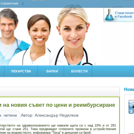
 справочник
Стани почит
в Facebook
ЛЕКАРСТВА
БИЛКИ
БОЛЕСТИ
Нов
и на новия съвет по цени и реимбурсиране
н. четене
Автор: Александър Недялков
терството на здравеопазването ще намали щата си с над 10% и от 281
той ще стане 251. Това предвиждат готвените промени в устройствения
лник на ведомството, информира "Труд" в днешния си брой.