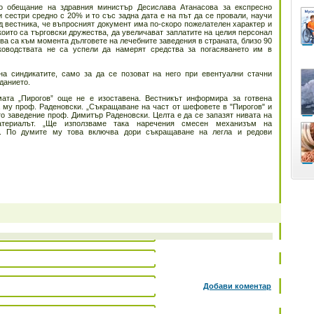
о обещание на здравния министър Десислава Атанасова за експресно
 сестри средно с 20% и то със задна дата е на път да се провали, научи
 вестника, че въпросният документ има по-скоро пожелателен характер и
които са търговски дружества, да увеличават заплатите на целия персонал
ева са към момента дълговете на лечебните заведения в страната, близо 90
ъководствата не са успели да намерят средства за погасяването им в
а синдикатите, само за да се позоват на него при евентуални стачни
данието.
мата „Пирогов” още не е изоставена. Вестникът информира за готвена
а му проф. Раденовски. „Съкращаване на част от шефовете в "Пирогов" и
о заведение проф. Димитър Раденовски. Целта е да се запазят нивата на
атериалът. „Ще използваме така наречения смесен механизъм на
ки. По думите му това включва дори съкращаване на легла и редови
Добави коментар