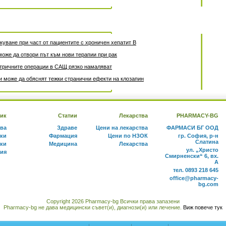
уване при част от пациентите с хроничен хепатит B
може да отвори път към нови терапии при рак
атричните операции в САЩ рязко намаляват
 може да обяснят тежки странични ефекти на клозапин
ик
Статии
Лекарства
PHARMACY-BG
тва
Здраве
Цени на лекарства
ФАРМАСИ БГ ООД
ки
Фармация
Цени по НЗОК
гр. София, р-н
Слатина
ки
Медицина
Лекарства
ул. „Христо
ния
Смирненски“ 6, вх.
А
тел. 0893 218 645
office@pharmacy-
bg.com
Copyright 2026 Pharmacy-bg Всички права запазени
Pharmacy-bg не дава медицински съвет(и), диагнози(и) или лечение.
Виж повече тук