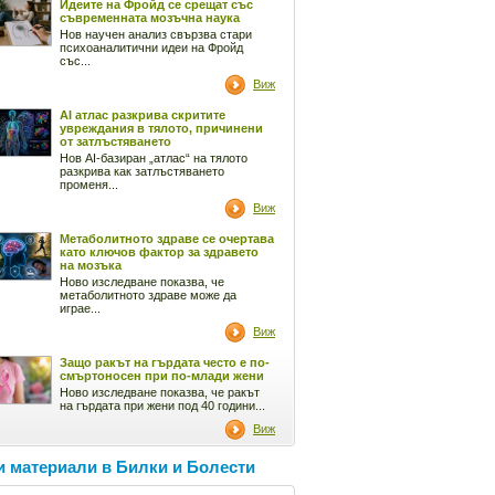
Идеите на Фройд се срещат със
съвременната мозъчна наука
Нов научен анализ свързва стари
психоаналитични идеи на Фройд
със...
Виж
AI атлас разкрива скритите
увреждания в тялото, причинени
от затлъстяването
Нов AI-базиран „атлас“ на тялото
разкрива как затлъстяването
променя...
Виж
Метаболитното здраве се очертава
като ключов фактор за здравето
на мозъка
Ново изследване показва, че
метаболитното здраве може да
играе...
Виж
Защо ракът на гърдата често е по-
смъртоносен при по-млади жени
Ново изследване показва, че ракът
на гърдата при жени под 40 години...
Виж
 материали в Билки и Болести