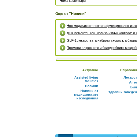
Няма коментари
Още от "Новини"
Нов медикамент постига функционално излек
ДНК-ремонтен ген „излиза извън контрол“ и 
GLP-1 лекарствата набират скорост, а бари
Промени в чревните и белодробните микроби
Актуално
Справочн
Assisted living
Лекарс
facilities
Апте
Новини
Бил
Новини от
Здравни заведе
медицинските
изследвания